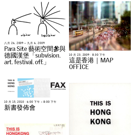
八
月
2
6
,
2
0
0
9
–
九
月
6
,
2
0
0
9
P
a
r
a
S
i
t
e
藝
術
空
間
參
與
德
國
漢
堡
「
s
u
b
v
i
s
i
o
n
.
1
0
月
2
3
,
2
0
0
9
∙
8
:
3
0
下
午
這
是
香
港
｜
M
A
P
a
r
t
.
f
e
s
t
i
v
a
l
.
o
f
f
.
」
O
F
F
I
C
E
1
0
月
1
5
,
2
0
1
0
∙
6
:
0
0
下
午
–
8
:
0
0
下
午
新
書
發
佈
會