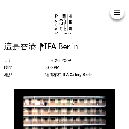
Para Sit
E
N
中
首
頁
關
於
我
們
支
持
我
們
聯
絡
我
們
商
店
這
是
香
港
｜
I
F
A
B
e
r
l
i
n
展
覽
日期
11 月 26, 2009
活
動
時間
7:00 PM
地點
德國柏林 IFA Gallery Berlin
研
討
會
藝
術
駐
留
出
版
工
作
坊