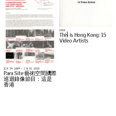
2
0
1
0
T
h
i
s
i
s
H
o
n
g
K
o
n
g
:
1
5
V
i
d
e
o
A
r
t
i
s
t
s
五
月
2
9
,
2
0
0
9
–
三
月
3
1
,
2
0
1
0
P
a
r
a
S
i
t
e
藝
術
空
間
國
際
巡
迴
錄
像
節
目
：
這
是
香
港