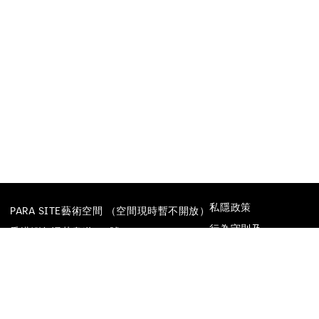
私隱政策
PARA SITE藝術空間 （空間現時暫不開放）
行為守則及
香港鰂魚涌英皇道677號
防止性騷擾政策
榮華工業大廈22樓
電話
+852 25174620
電郵
INFO@PARA-SITE.ART
FACEBOOK