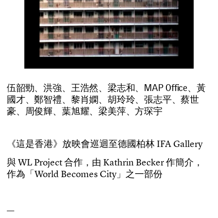
伍韶勁、洪強、王浩然、梁志和、MAP Office、黃
國才、鄭智禮、黎肖嫻、胡玲玲、張志平、蔡世
豪、周俊輝、葉旭耀、梁美萍、方琛宇
《
這
是
香
港
》
放
映
會
巡
迴
至
德
國
柏
林
I
F
A
G
a
l
l
e
r
y
與
W
L
P
r
o
j
e
c
t
合
作
，
由
K
a
t
h
r
i
n
B
e
c
k
e
r
作
簡
介
，
作
為
「
W
o
r
l
d
B
e
c
o
m
e
s
C
i
t
y
」
之
一
部
份
—