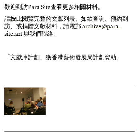
歡
迎
到
訪
P
a
r
a
S
i
t
e
查
看
更
多
相
關
材
料
。
請
按
此
閱
覽
完
整
的
文
獻
列
表
。
如
欲
查
詢
、
預
約
到
訪
、
或
捐
贈
文
獻
材
料
，
請
電
郵
a
r
c
h
i
v
e
@
p
a
r
a
-
s
i
t
e
.
a
r
t
與
我
們
聯
絡
。
「
文
獻
庫
計
劃
」
獲
香
港
藝
術
發
展
局
計
劃
資
助
。