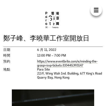
Para Sit
E
N
中
首
頁
關
於
我
們
支
持
我
們
聯
絡
我
們
商
店
鄭
子
峰
、
李
曉
華
工
作
室
開
放
日
展
覽
日期
6 月 11, 2022
活
動
時間
12:00 PM – 7:00 PM
預約
https://www.eventbrite.com/e/minding-the-
grasp-rsvp-tickets-333445393147
研
討
會
地點
Para Site
22/F, Wing Wah Ind. Building, 677 King's Road
Quarry Bay
,
Hong Kong
藝
術
駐
留
出
版
工
作
坊