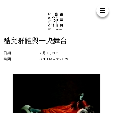
Para Sit
E
N
中
首
頁
關
於
我
們
支
持
我
們
聯
絡
我
們
商
店
酷
兒
群
體
與
一
人
舞
台
展
覽
日期
7 月 15, 2021
活
動
時間
8:30 PM – 9:30 PM
研
討
會
藝
術
駐
留
出
版
工
作
坊