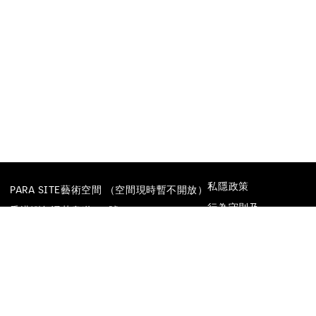
私隱政策
PARA SITE藝術空間 （空間現時暫不開放）
行為守則及
香港鰂魚涌英皇道677號
防止性騷擾政策
榮華工業大廈22樓
電話
+852 25174620
電郵
INFO@PARA-SITE.ART
FACEBOOK
INSTAGRAM
WECHAT