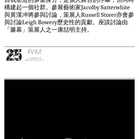
構
建
起
一
個
社
群
。
參
展
藝
術
家
J
a
c
o
l
b
y
S
a
t
t
e
r
w
h
i
t
e
與
黃
漢
冲
將
參
與
討
論
，
策
展
人
R
u
s
s
e
l
l
S
t
o
r
e
r
亦
會
參
與
討
論
L
e
i
g
h
B
o
w
e
r
y
歷
史
性
的
貢
獻
。
座
談
討
論
由
「
簾
幕
」
策
展
人
之
一
康
喆
明
主
持
。