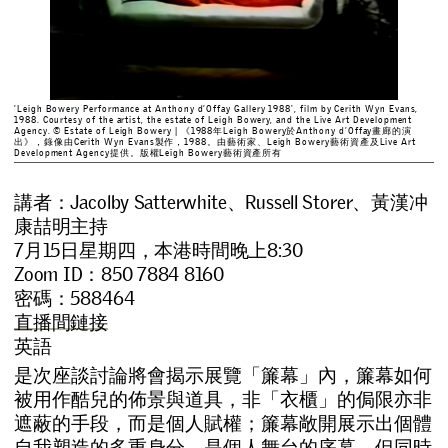
'Leigh Bowery Performance at Anthony d’Offay Gallery 1988', film by Cerith Wyn Evans,
1988. Courtesy of the artist, the estate of Leigh Bowery, and the Live Art Development
Agency. © Estate of Leigh Bowery | 《1988年Leigh Bowery於Anthony d’Offay畫廊的演
出》，錄像由Cerith Wyn Evans製作，1988。由藝術家、Leigh Bowery藝術資產及Live Art
Development Agency提供。版權Leigh Bowery藝術資產所有
講者：Jacolby Satterwhite、Russell Storer、黃漢冲
康喆明主持
7月15日星期四，本港時間晚上8:30
Zoom ID：850 7884 8160
密碼：588464
直播間鏈接
英語
是
次
座
談
討
論
將
會
揭
示
展
覽
「
簾
幕
」
內
，
簾
幕
如
何
被
用
作
酷
兒
的
佈
景
與
道
具
，
非
「
衣
櫃
」
的
侷
限
亦
非
遮
蔽
的
手
段
，
而
是
個
人
賦
權
；
簾
幕
敞
開
展
示
出
個
體
自
我
塑
造
的
多
重
身
分
，
是
個
人
舞
台
的
序
幕
，
但
同
時