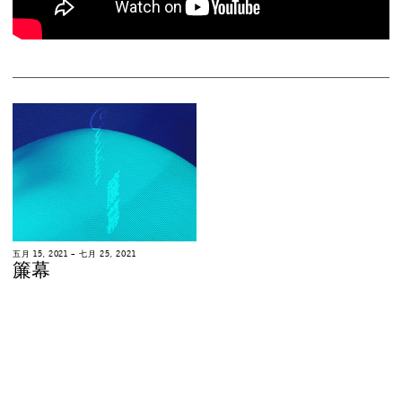
五
月
1
5
,
2
0
2
1
–
七
月
2
5
,
2
0
2
1
簾
幕