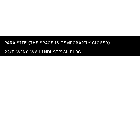
PARA SITE (THE SPACE IS TEMPORARILY CLOSED)
22/F, WING WAH INDUSTRIAL BLDG.
677 KING’S ROAD
QUARRY BAY
HONG KONG
TEL
+852 25174620
EMAIL
INFO@PARA-SITE.ART
PRIVACY POLICY
CODE OF CONDUCT & SEXUAL HARASSMENT POLICY
FACEBOOK
INSTAGRAM
WECHAT