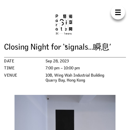
Para Sit
E
N
中
H
O
M
E
A
B
O
U
T
S
U
P
P
O
R
T
C
O
N
T
A
C
T
S
H
O
P
C
l
o
s
i
n
g
N
i
g
h
t
f
o
r
‘
s
i
g
n
a
l
s
…
瞬
息
’
E
X
H
I
B
I
T
I
O
N
S
DATE
Sep 28, 2023
P
R
O
G
R
A
M
M
E
S
TIME
7:00 pm – 10:00 pm
VENUE
10B, Wing Wah Industrial Building
Quarry Bay
,
Hong Kong
C
O
N
F
E
R
E
N
C
E
R
E
S
I
D
E
N
C
Y
P
U
B
L
I
C
A
T
I
O
N
S
W
O
R
K
S
H
O
P
S