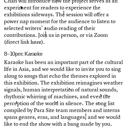
C
h
a
n
w
i
l
l
i
n
t
r
o
d
u
c
e
h
o
w
t
h
e
p
r
o
j
e
c
t
s
e
r
v
e
s
a
s
a
n
e
x
p
e
r
i
m
e
n
t
f
o
r
r
e
a
d
e
r
s
t
o
e
x
p
e
r
i
e
n
c
e
t
h
e
e
x
h
i
b
i
t
i
o
n
s
s
i
d
e
w
a
y
s
.
T
h
e
s
e
s
s
i
o
n
w
i
l
l
o
f
e
r
a
p
o
w
e
r
n
a
p
m
o
m
e
n
t
f
o
r
t
h
e
a
u
d
i
e
n
c
e
t
o
l
i
s
t
e
n
t
o
s
e
l
e
c
t
e
d
w
r
i
t
e
r
s
’
a
u
d
i
o
r
e
a
d
i
n
g
o
f
t
h
e
i
r
c
o
n
t
r
i
b
u
t
i
o
n
s
.
J
o
i
n
u
s
i
n
p
e
r
s
o
n
,
o
r
v
i
a
Z
o
o
m
(
d
i
r
e
c
t
l
i
n
k
h
e
r
e
)
.
8–10pm: Karaoke
K
a
r
a
o
k
e
h
a
s
b
e
e
n
a
n
i
m
p
o
r
t
a
n
t
p
a
r
t
o
f
t
h
e
c
u
l
t
u
r
a
l
l
i
f
e
i
n
A
s
i
a
,
a
n
d
w
e
w
o
u
l
d
l
i
k
e
t
o
i
n
v
i
t
e
y
o
u
t
o
s
i
n
g
a
l
o
n
g
t
o
s
o
n
g
s
t
h
a
t
e
c
h
o
t
h
e
t
h
e
m
e
s
e
x
p
l
o
r
e
d
i
n
t
h
i
s
e
x
h
i
b
i
t
i
o
n
.
T
h
e
e
x
h
i
b
i
t
i
o
n
r
e
i
m
a
g
i
n
e
s
w
e
a
t
h
e
r
s
i
g
n
a
l
s
,
h
u
m
a
n
i
n
t
e
r
p
r
e
t
a
t
i
o
n
o
f
n
a
t
u
r
a
l
s
o
u
n
d
s
,
r
h
y
t
h
m
i
c
w
h
i
r
r
i
n
g
o
f
m
a
c
h
i
n
e
s
,
a
n
d
e
v
e
n
t
h
e
p
e
r
c
e
p
t
i
o
n
o
f
t
h
e
w
o
r
l
d
i
n
s
i
l
e
n
c
e
.
T
h
e
s
o
n
g
l
i
s
t
c
o
m
p
i
l
e
d
b
y
P
a
r
a
S
i
t
e
t
e
a
m
m
e
m
b
e
r
s
a
n
d
i
n
t
e
r
n
s
s
p
a
n
s
g
e
n
r
e
s
,
e
r
a
s
,
a
n
d
l
a
n
g
u
a
g
e
s
,
a
n
d
w
e
w
o
u
l
d
l
i
k
e
t
o
e
n
d
t
h
e
s
h
o
w
w
i
t
h
a
b
a
n
g
m
a
d
e
b
y
y
o
u
.