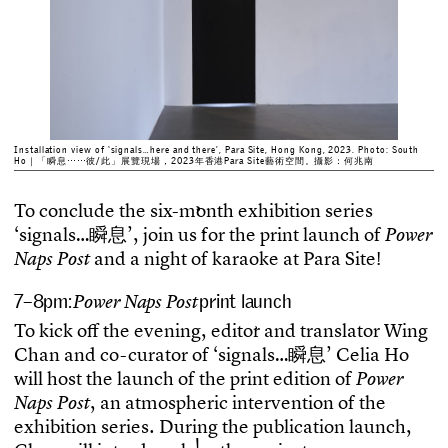
Installation view of ‘signals…here and there’, Para Site, Hong Kong, 2023. Photo: South
Ho｜「瞬息⋯⋯彼/此」展覽現場，2023年香港Para Site藝術空間。攝影：何兆南
T
o
c
o
n
c
l
u
d
e
t
h
e
s
i
x
-
m
o
n
t
h
e
x
h
i
b
i
t
i
o
n
s
e
r
i
e
s
‘
s
i
g
n
a
l
s
…
瞬
息
’
,
j
o
i
n
u
s
f
o
r
t
h
e
p
r
i
n
t
l
a
u
n
c
h
o
f
P
o
w
e
r
a
n
d
a
n
i
g
h
t
o
f
k
a
r
a
o
k
e
a
t
P
a
r
a
S
i
t
e
!
N
a
p
s
P
o
s
t
7–8pm:
Power Naps Post
print launch
T
o
k
i
c
k
o
f
t
h
e
e
v
e
n
i
n
g
,
e
d
i
t
o
r
a
n
d
t
r
a
n
s
l
a
t
o
r
W
i
n
g
C
h
a
n
a
n
d
c
o
-
c
u
r
a
t
o
r
o
f
‘
s
i
g
n
a
l
s
…
瞬
息
’
C
e
l
i
a
H
o
w
i
l
l
h
o
s
t
t
h
e
l
a
u
n
c
h
o
f
t
h
e
p
r
i
n
t
e
d
i
t
i
o
n
o
f
P
o
w
e
r
,
a
n
a
t
m
o
s
p
h
e
r
i
c
i
n
t
e
r
v
e
n
t
i
o
n
o
f
t
h
e
N
a
p
s
P
o
s
t
e
x
h
i
b
i
t
i
o
n
s
e
r
i
e
s
.
D
u
r
i
n
g
t
h
e
p
u
b
l
i
c
a
t
i
o
n
l
a
u
n
c
h
,