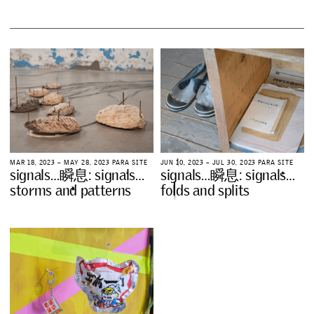
M
A
R
1
8
,
2
0
2
3
–
M
A
Y
2
8
,
2
0
2
3
P
A
R
A
S
I
T
E
J
U
N
1
0
,
2
0
2
3
–
J
U
L
3
0
,
2
0
2
3
P
A
R
A
S
I
T
E
s
i
g
n
a
l
s
…
瞬
息
:
s
i
g
n
a
l
s
…
s
i
g
n
a
l
s
…
瞬
息
:
s
i
g
n
a
l
s
…
s
t
o
r
m
s
a
n
d
p
a
t
t
e
r
n
s
f
o
l
d
s
a
n
d
s
p
l
i
t
s