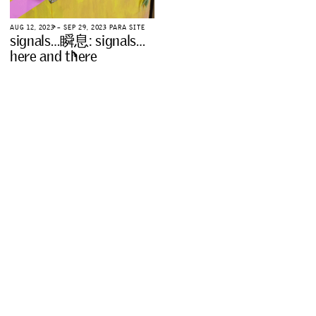
A
U
G
1
2
,
2
0
2
3
–
S
E
P
2
9
,
2
0
2
3
P
A
R
A
S
I
T
E
s
i
g
n
a
l
s
…
瞬
息
:
s
i
g
n
a
l
s
…
h
e
r
e
a
n
d
t
h
e
r
e