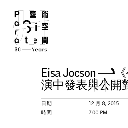
E
i
s
a
J
o
c
s
o
n
─
─
《
演
中
發
表
與
公
開
日期
12 月 8, 2015
時間
7:00 PM