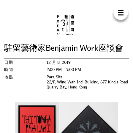
Para Sit
E
N
中
首
頁
關
於
我
們
支
持
我
們
聯
絡
我
們
商
店
駐
留
藝
術
家
B
e
n
j
a
m
i
n
W
o
r
k
座
談
會
展
覽
日期
12 月 8, 2019
活
動
時間
2:00 PM – 3:00 PM
地點
Para Site
22/F, Wing Wah Ind. Building, 677 King's Road
研
討
會
Quarry Bay
,
Hong Kong
藝
術
駐
留
出
版
工
作
坊