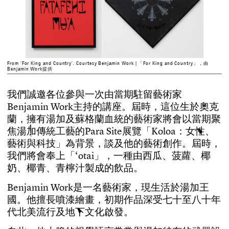
From 'For King and Country'. Courtesy Benjamin Work | 「For King and Country」，由
Benjamin Work提供
我
們
誠
邀
各
位
參
與
一
次
由
當
期
駐
留
藝
術
家
B
e
n
j
a
m
i
n
W
o
r
k
主
持
的
講
座
。
屆
時
，
這
位
生
於
奧
克
蘭
，
擁
有
湯
加
及
蘇
格
蘭
血
統
的
藝
術
家
將
會
以
當
期
聚
焦
湯
加
傳
統
工
藝
的
P
a
r
a
S
i
t
e
展
覽
「
K
o
l
o
a
：
女
性
、
藝
術
與
科
技
」
為
背
景
，
談
及
他
的
藝
術
創
作
。
屆
時
，
我
們
將
會
奉
上
「
‘
o
t
a
i
」
，
一
種
由
西
瓜
、
菠
蘿
、
椰
奶
、
椰
青
、
青
檸
汁
製
成
的
飲
品
。
B
e
n
j
a
m
i
n
W
o
r
k
是
一
名
藝
術
家
，
現
生
活
於
湯
加
王
國
。
他
擅
長
噴
漆
繪
畫
，
初
期
作
品
深
受
七
十
至
八
十
年
代
北
美
流
行
及
地
下
文
化
啟
發
。