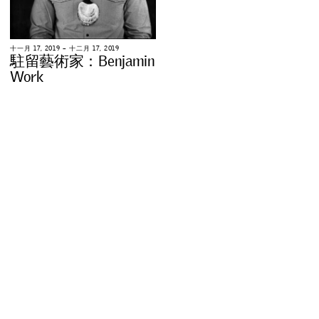
十
一
月
1
7
,
2
0
1
9
–
十
二
月
1
7
,
2
0
1
9
駐
留
藝
術
家
：
B
e
n
j
a
m
i
n
W
o
r
k