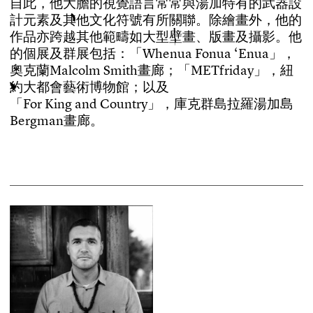
自
此
，
他
大
膽
的
視
覺
語
言
常
常
與
湯
加
特
有
的
武
器
設
計
元
素
及
其
他
文
化
符
號
有
所
關
聯
。
除
繪
畫
外
，
他
的
作
品
亦
跨
越
其
他
範
疇
如
大
型
壁
畫
、
版
畫
及
攝
影
。
他
的
個
展
及
群
展
包
括
：
「
W
h
e
n
u
a
F
o
n
u
a
‘
E
n
u
a
」
，
奧
克
蘭
M
a
l
c
o
l
m
S
m
i
t
h
畫
廊
；
「
M
E
T
f
r
i
d
a
y
」
，
紐
約
大
都
會
藝
術
博
物
館
；
以
及
「
F
o
r
K
i
n
g
a
n
d
C
o
u
n
t
r
y
」
，
庫
克
群
島
拉
羅
湯
加
島
B
e
r
g
m
a
n
畫
廊
。