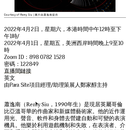
Courtesy of Remy Siu | 圖片由蕭逸南提供
2022年4月2日，星期六，本港時間中午12時至下
午1時/
2022年4月1日，星期五，美洲西岸時間晚上9至10
時
Zoom ID：898 0782 1528
密碼：122849
直播間鏈接
英文
由Para Site項目經理/助理策展人鄭家醇主持
蕭
逸
南
（
R
e
m
y
S
i
u
，
1
9
9
0
年
生
）
是
現
居
英
屬
哥
倫
比
亞
溫
哥
華
的
作
曲
家
和
新
媒
體
藝
術
家
。
他
的
近
作
運
用
光
、
聲
音
、
軟
件
和
身
體
去
營
建
自
動
和
可
變
的
表
演
機
具
。
他
樂
於
利
用
遊
戲
機
制
和
失
敗
，
在
表
演
者
、
介