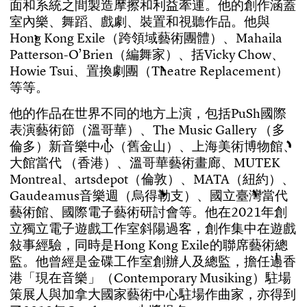
面
和
系
統
之
間
製
造
摩
擦
和
利
益
牽
連
。
他
的
創
作
涵
蓋
室
內
樂
、
舞
蹈
、
戲
劇
、
裝
置
和
視
聽
作
品
。
他
與
H
o
n
g
K
o
n
g
E
x
i
l
e
（
跨
領
域
藝
術
團
體
）
、
M
a
h
a
i
l
a
P
a
t
t
e
r
s
o
n
-
O
’
B
r
i
e
n
（
編
舞
家
）
、
括
V
i
c
k
y
C
h
o
w
、
H
o
w
i
e
T
s
u
i
、
置
換
劇
團
（
T
h
e
a
t
r
e
R
e
p
l
a
c
e
m
e
n
t
）
等
等
。
他
的
作
品
在
世
界
不
同
的
地
方
上
演
，
包
括
P
u
S
h
國
際
表
演
藝
術
節
（
溫
哥
華
）
、
T
h
e
M
u
s
i
c
G
a
l
l
e
r
y
（
多
倫
多
）
新
音
樂
中
心
（
舊
金
山
）
、
上
海
美
術
博
物
館
、
大
館
當
代
（
香
港
）
、
溫
哥
華
藝
術
畫
廊
、
M
U
T
E
K
M
o
n
t
r
e
a
l
、
a
r
t
s
d
e
p
o
t
（
倫
敦
）
、
M
A
T
A
（
紐
約
）
、
G
a
u
d
e
a
m
u
s
音
樂
週
（
烏
得
勒
支
）
、
國
立
臺
灣
當
代
藝
術
館
、
國
際
電
子
藝
術
研
討
會
等
。
他
在
2
0
2
1
年
創
立
獨
立
電
子
遊
戲
工
作
室
斜
陽
過
客
，
創
作
集
中
在
遊
戲
敍
事
經
驗
，
同
時
是
H
o
n
g
K
o
n
g
E
x
i
l
e
的
聯
席
藝
術
總
監
。
他
曾
經
是
金
碟
工
作
室
創
辦
人
及
總
監
，
擔
任
過
香
港
「
現
在
音
樂
」
（
C
o
n
t
e
m
p
o
r
a
r
y
M
u
s
i
k
i
n
g
）
駐
場
策
展
人
與
加
拿
大
國
家
藝
術
中
心
駐
場
作
曲
家
，
亦
得
到