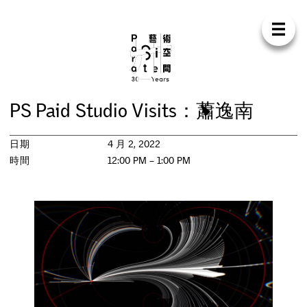
Para Sit
E
N
中
首
頁
關
於
我
們
支
持
我
們
聯
絡
我
們
商
店
P
S
P
a
i
d
S
t
u
d
i
o
V
i
s
i
t
s
：
蕭
逸
南
展
覽
日期
4 月 2, 2022
活
動
時間
12:00 PM – 1:00 PM
研
討
會
藝
術
駐
留
出
版
工
作
坊