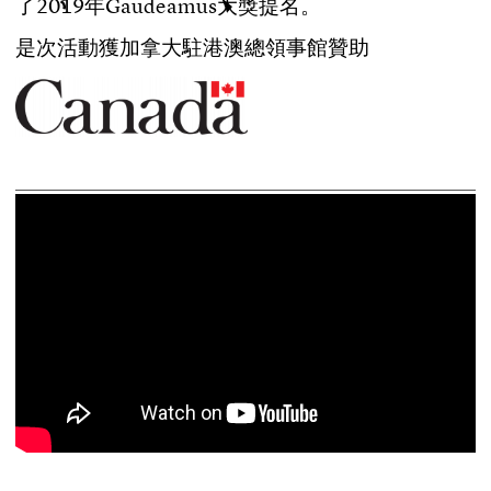
了
2
0
1
9
年
G
a
u
d
e
a
m
u
s
大
獎
提
名
。
是
次
活
動
獲
加
拿
大
駐
港
澳
總
領
事
館
贊
助