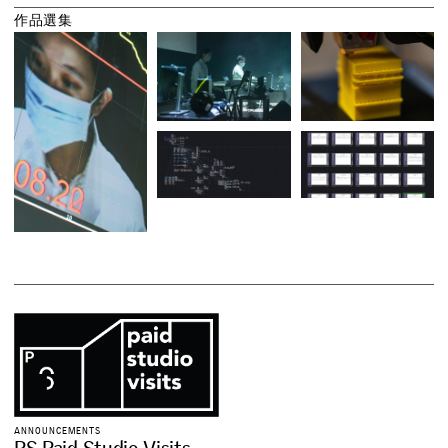
作
品
選
集
A
N
N
O
U
N
C
E
M
E
N
T
S