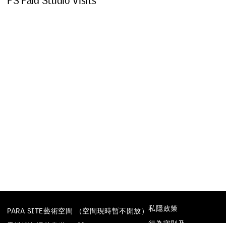
P
S
P
a
i
d
S
t
u
d
i
o
V
i
s
i
t
s
私隱政策
PARA SITE藝術空間 （空間現時暫不開放）
行為守則及
香港鰂魚涌英皇道677號