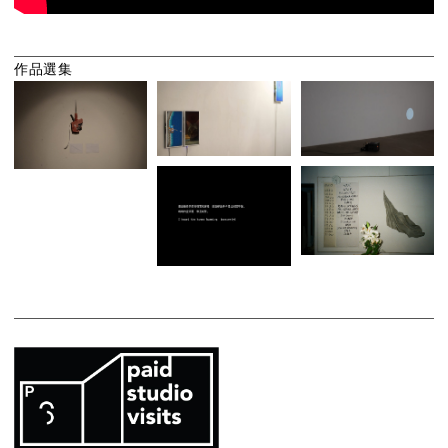
作
品
選
集