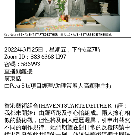
Courtesy of IHAVENTSTARTEDEITHER | 圖片由IHAVENTSTARTEDEITHER提供
2022年3月25日，星期五，下午6至7時
Zoom ID：883 6368 1197
密碼：586993
直播間鏈接
廣東話
由Para Site項目經理/助理策展人高穎琳主持
香
港
藝
術
組
合
I
H
A
V
E
N
T
S
T
A
R
T
E
D
E
I
T
H
E
R
（
譯
：
我
都
未
開
始
）
由
羅
巧
彤
及
李
心
怡
組
成
。
兩
人
擁
有
相
似
的
藝
術
觀
，
但
性
格
及
個
人
經
歷
迥
異
，
引
申
出
截
然
不
同
的
創
作
規
律
。
她
們
期
望
在
對
日
常
的
反
覆
閱
讀
中
找
出
引
發
彼
此
共
嗚
的
一
剎
，
並
透
過
藝
術
這
個
共
同
語