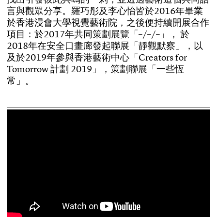
言
與
觀
眾
分
享
。
羅
巧
彤
及
李
心
怡
皆
於
2
0
1
6
年
畢
業
於
香
港
浸
會
大
學
視
覺
藝
術
院
，
之
後
便
持
續
開
展
合
作
項
目
：
於
2
0
1
7
年
共
同
策
劃
展
覽
「
–
/
–
/
–
」
，
於
2
0
1
8
年
在
安
全
口
畫
廊
發
起
聯
展
「
靜
觀
默
察
」
，
以
及
於
2
0
1
9
年
參
與
香
港
藝
術
中
心
「
C
r
e
a
t
o
r
s
f
o
r
T
o
m
o
r
r
o
w
計
劃
2
0
1
9
」
，
策
劃
聯
展
「
一
些
恆
常
」
。