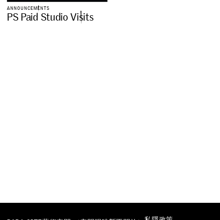
A
N
N
O
U
N
C
E
M
E
N
T
S
P
S
P
a
i
d
S
t
u
d
i
o
V
i
s
i
t
s
私隱政策