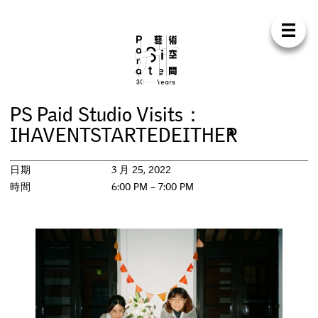
Para Sit
E
N
中
首
頁
關
於
我
們
支
持
我
們
聯
絡
我
們
商
店
P
S
P
a
i
d
S
t
u
d
i
o
V
i
s
i
t
s
：
展
覽
I
H
A
V
E
N
T
S
T
A
R
T
E
D
E
I
T
H
E
R
活
動
日期
3 月 25, 2022
時間
6:00 PM – 7:00 PM
研
討
會
藝
術
駐
留
出
版
工
作
坊