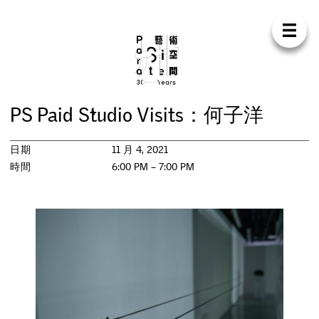
Para Sit
E
N
中
首
頁
關
於
我
們
支
持
我
們
聯
絡
我
們
商
店
P
S
P
a
i
d
S
t
u
d
i
o
V
i
s
i
t
s
：
何
子
洋
展
覽
日期
11 月 4, 2021
活
動
時間
6:00 PM – 7:00 PM
研
討
會
藝
術
駐
留
出
版
工
作
坊