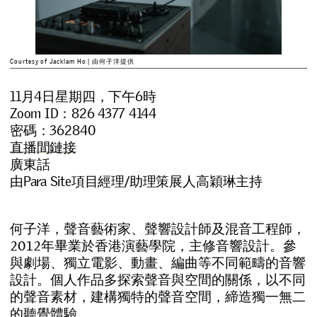
Courtesy of Jacklam Ho | 由何子洋提供
11月4日星期四，下午6時
Zoom ID：826 4377 4144
密碼：362840
直播間鏈接
廣東話
由Para Site項目經理/助理策展人高穎琳主持
何
子
洋
，
聲
音
藝
術
家
、
聲
響
設
計
師
及
混
音
工
程
師
，
2
0
1
2
年
畢
業
於
香
港
演
藝
學
院
，
主
修
音
響
設
計
。
參
與
劇
場
、
獨
立
電
影
、
動
畫
、
編
曲
等
不
同
範
疇
的
音
響
設
計
。
個
人
作
品
多
探
索
聲
音
與
空
間
的
關
係
，
以
不
同
的
聲
音
素
材
，
建
構
獨
特
的
聲
音
空
間
，
締
造
獨
一
無
二
的
聽
覺
體
驗
。