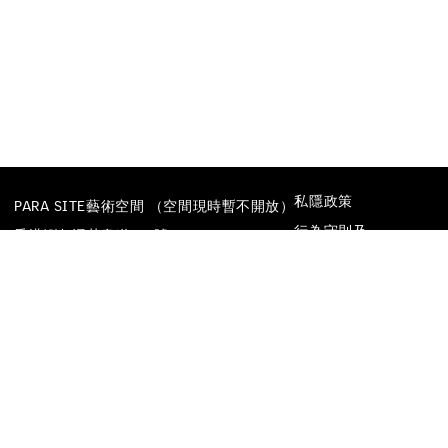
私隱政策
PARA SITE藝術空間 （空間現時暫不開放）
行為守則及
香港鰂魚涌英皇道677號
防止性騷擾政策
榮華工業大廈22樓
電話
+852 25174620
電郵
INFO@PARA-SITE.ART
FACEBOOK
INSTAGRAM
WECHAT
YOUTUBE
VIMEO