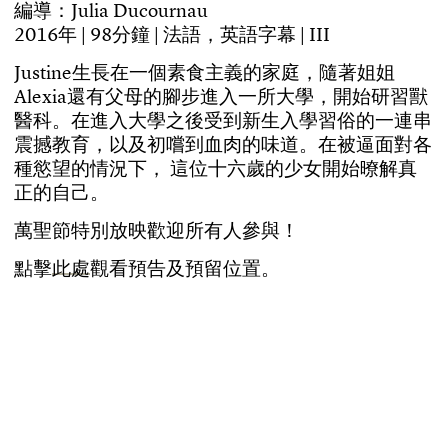
編
導
：
J
u
l
i
a
D
u
c
o
u
r
n
a
u
2
0
1
6
年
|
9
8
分
鐘
|
法
語
，
英
語
字
幕
|
I
I
I
J
u
s
t
i
n
e
生
長
在
一
個
素
食
主
義
的
家
庭
，
隨
著
姐
姐
A
l
e
x
i
a
還
有
父
母
的
腳
步
進
入
一
所
大
學
，
開
始
研
習
獸
醫
科
。
在
進
入
大
學
之
後
受
到
新
生
入
學
習
俗
的
一
連
串
震
撼
教
育
，
以
及
初
嚐
到
血
肉
的
味
道
。
在
被
逼
面
對
各
種
慾
望
的
情
況
下
，
這
位
十
六
歲
的
少
女
開
始
暸
解
真
正
的
自
己
。
萬
聖
節
特
別
放
映
歡
迎
所
有
人
參
與
！
點
擊
此
處
觀
看
預
告
及
預
留
位
置
。