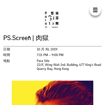
Para Sit
E
N
中
首
頁
關
於
我
們
支
持
我
們
聯
絡
我
們
商
店
P
S
.
S
c
r
e
e
n
|
肉
獄
展
覽
日期
10 月 30, 2019
活
動
時間
7:15 PM – 9:00 PM
地點
Para Site
22/F, Wing Wah Ind. Building, 677 King's Road
研
討
會
Quarry Bay
,
Hong Kong
藝
術
駐
留
出
版
工
作
坊