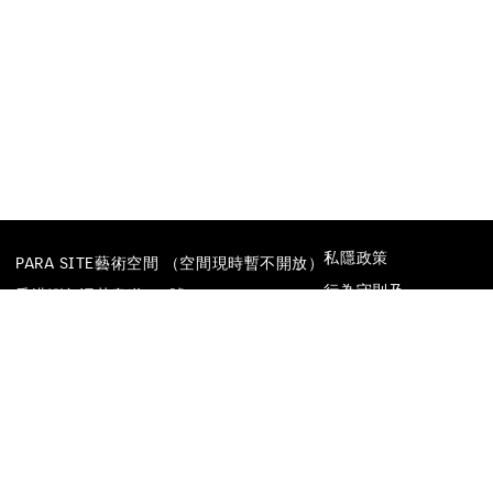
私隱政策
PARA SITE藝術空間 （空間現時暫不開放）
行為守則及
香港鰂魚涌英皇道677號
防止性騷擾政策
榮華工業大廈22樓
電話
+852 25174620
電郵
INFO@PARA-SITE.ART
FACEBOOK
INSTAGRAM
WECHAT
YOUTUBE
VIMEO