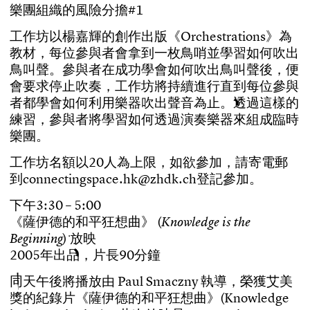
樂
團
組
織
的
風
險
分
擔
#
1
工
作
坊
以
楊
嘉
輝
的
創
作
出
版
《
O
r
c
h
e
s
t
r
a
t
i
o
n
s
》
為
教
材
，
每
位
參
與
者
會
拿
到
一
枚
鳥
哨
並
學
習
如
何
吹
出
鳥
叫
聲
。
參
與
者
在
成
功
學
會
如
何
吹
出
鳥
叫
聲
後
，
便
會
要
求
停
止
吹
奏
，
工
作
坊
將
持
續
進
行
直
到
每
位
參
與
者
都
學
會
如
何
利
用
樂
器
吹
出
聲
音
為
止
。
透
過
這
樣
的
練
習
，
參
與
者
將
學
習
如
何
透
過
演
奏
樂
器
來
組
成
臨
時
樂
團
。
工
作
坊
名
額
以
2
0
人
為
上
限
，
如
欲
參
加
，
請
寄
電
郵
到
c
o
n
n
e
c
t
i
n
g
s
p
a
c
e
.
h
k
@
z
h
d
k
.
c
h
登
記
參
加
。
下
午
3
:
3
0
–
5
:
0
0
《
薩
伊
德
的
和
平
狂
想
曲
》
(
K
n
o
w
l
e
d
g
e
i
s
t
h
e
)
放
映
B
e
g
i
n
n
i
n
g
2
0
0
5
年
出
品
，
片
長
9
0
分
鐘
同
天
午
後
將
播
放
由
P
a
u
l
S
m
a
c
z
n
y
執
導
，
榮
獲
艾
美
獎
的
紀
錄
片
《
薩
伊
德
的
和
平
狂
想
曲
》
(
K
n
o
w
l
e
d
g
e