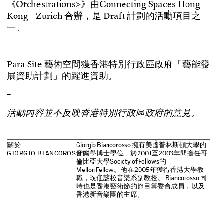
《
O
r
c
h
e
s
t
r
a
t
i
o
n
s
>
》
由
C
o
n
n
e
c
t
i
n
g
S
p
a
c
e
s
H
o
n
g
K
o
n
g
–
Z
u
r
i
c
h
合
辦
，
是
D
r
a
f
t
計
劃
的
活
動
項
目
之
一
。
P
a
r
a
S
i
t
e
藝
術
空
間
獲
香
港
特
別
行
政
區
政
府
「
藝
能
發
展
資
助
計
劃
」
的
躍
進
資
助
。
–
活
動
內
容
並
不
反
映
香
港
特
別
行
政
區
政
府
的
意
見
。
關
於
G
i
o
r
g
i
o
B
i
a
n
c
o
r
o
s
s
o
擁
有
美
國
普
林
斯
頓
大
學
的
G
I
O
R
G
I
O
B
I
A
N
C
O
R
O
S
S
音
O
樂
學
博
士
學
位
，
於
2
0
0
1
至
2
0
0
3
年
間
擔
任
哥
倫
比
亞
大
學
S
o
c
i
e
t
y
o
f
F
e
l
l
o
w
s
的
M
e
l
l
o
n
F
e
l
l
o
w
。
他
在
2
0
0
5
年
獲
得
香
港
大
學
教
職
，
現
任
該
校
音
樂
系
副
教
授
。
B
i
a
n
c
o
r
o
s
s
o
同
時
也
是
香
港
藝
術
節
的
節
目
籌
委
會
成
員
，
以
及
香
港
新
音
樂
團
的
主
席
。