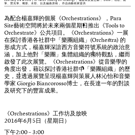
筆、熒光筆、雕影、水彩、以及編曲原稿， 作品由藝術家提供
為
配
合
楊
嘉
輝
的
個
展
《
O
r
c
h
e
s
t
r
a
t
i
o
n
s
》
，
P
a
r
a
S
i
t
e
藝
術
空
間
將
於
未
來
兩
個
星
期
日
推
出
《
T
o
o
l
s
t
o
O
r
c
h
e
s
t
r
a
t
e
》
公
共
項
目
。
《
O
r
c
h
e
s
t
r
a
t
i
o
n
s
》
一
展
在
探
討
香
港
各
社
群
中
「
樂
團
組
織
」
(
O
r
c
h
e
s
t
r
a
)
的
形
成
方
式
，
楊
嘉
輝
深
諳
西
方
音
樂
符
號
系
統
的
政
治
意
涵
，
加
上
他
對
「
樂
團
」
集
體
組
織
的
獨
特
觀
點
，
繼
而
啟
發
了
此
次
展
覽
。
《
O
r
c
h
e
s
t
r
a
t
i
o
n
s
》
從
音
樂
學
的
角
度
出
發
，
藉
以
探
討
香
港
社
群
中
「
樂
團
組
織
」
的
歷
史
，
並
透
過
展
覽
呈
現
楊
嘉
輝
與
策
展
人
林
沁
怡
和
音
樂
學
家
G
i
o
r
g
i
o
B
i
a
n
c
o
r
o
s
s
o
博
士
，
在
長
達
一
年
的
對
談
及
研
究
下
的
豐
富
成
果
。
《
O
r
c
h
e
s
t
r
a
t
i
o
n
s
》
工
作
坊
及
放
映
2
0
1
6
年
6
月
5
日
（
星
期
日
）
下
午
2
:
0
0
–
3
:
0
0