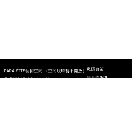
私隱政策
PARA SITE藝術空間 （空間現時暫不開放）
行為守則及
香港鰂魚涌英皇道677號
防止性騷擾政策
榮華工業大廈22樓
電話
+852 25174620
電郵
INFO@PARA-SITE.ART
FACEBOOK
INSTAGRAM
WECHAT
YOUTUBE
VIMEO