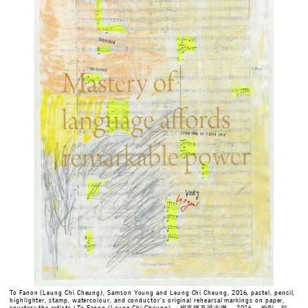
To Fanon (Leung Chi Cheung), Samson Young and Leung Chi Cheung, 2016, pastel, pencil,
highlighter, stamp, watercolour, and conductor's original rehearsal markings on paper,
courtesy the artists | To Fanon (Leung Chi Cheung)， 楊嘉輝及梁志鏘， 2016， 粉彩、鉛