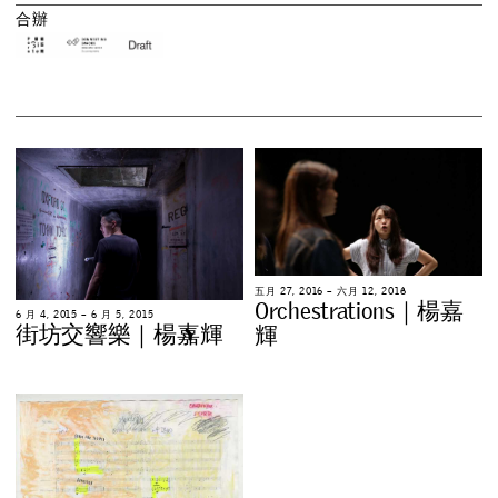
合
辦
五
月
2
7
,
2
0
1
6
–
六
月
1
2
,
2
0
1
6
O
r
c
h
e
s
t
r
a
t
i
o
n
s
｜
楊
嘉
6
月
4
,
2
0
1
5
–
6
月
5
,
2
0
1
5
街
坊
交
響
樂
｜
楊
嘉
輝
輝