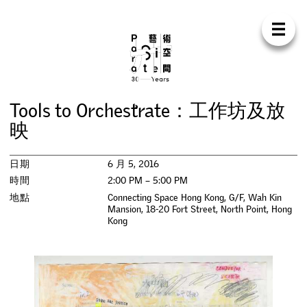
Para Sit
E
N
中
首
頁
關
於
我
們
支
持
我
們
聯
絡
我
們
商
店
T
o
o
l
s
t
o
O
r
c
h
e
s
t
r
a
t
e
：
工
作
坊
及
放
展
覽
映
活
動
日期
6 月 5, 2016
時間
2:00 PM – 5:00 PM
研
討
會
地點
Connecting Space Hong Kong, G/F, Wah Kin
Mansion, 18-20 Fort Street, North Point, Hong
Kong
藝
術
駐
留
出
版
工
作
坊