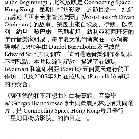
i
s
t
h
e
B
e
g
i
n
n
i
n
g
)
，
此
次
放
映
是
C
o
n
n
e
c
t
i
n
g
S
p
a
c
e
H
o
n
g
K
o
n
g
「
星
期
日
街
坊
影
院
」
的
節
目
之
一
。
紀
錄
片
講
述
「
西
東
合
集
管
弦
樂
團
」
(
W
e
s
t
-
E
a
s
t
e
r
n
D
i
v
a
n
O
r
c
h
e
s
t
r
a
)
的
故
事
。
樂
團
由
來
自
埃
及
、
伊
朗
、
以
色
列
、
約
旦
、
黎
巴
嫩
、
巴
勒
斯
坦
、
敘
利
亞
和
西
班
牙
的
年
青
音
樂
家
組
成
，
每
年
夏
天
他
們
會
聚
在
一
起
演
奏
。
樂
團
在
1
9
9
0
年
由
D
a
n
i
e
l
B
a
r
e
n
b
o
i
m
及
已
故
的
E
d
w
a
r
d
S
a
i
d
共
同
創
立
，
試
圖
通
過
音
樂
創
作
來
融
和
不
同
觀
點
。
本
片
以
編
時
記
敘
，
描
述
了
在
魏
瑪
(
W
e
i
m
a
r
)
和
塞
維
利
亞
(
S
e
v
i
l
l
e
)
五
個
夏
天
進
行
的
工
作
坊
，
以
及
2
0
0
5
年
8
月
在
拉
馬
拉
(
R
a
m
a
l
l
a
h
)
舉
辦
的
演
奏
會
。
《
薩
伊
德
的
和
平
狂
想
曲
》
由
楊
嘉
輝
、
音
樂
學
家
G
i
o
r
g
i
o
B
i
a
n
c
o
r
o
s
s
o
博
士
與
策
展
人
林
沁
怡
共
同
選
片
，
是
C
o
n
n
e
c
t
i
n
g
S
p
a
c
e
H
o
n
g
K
o
n
g
每
月
舉
行
「
星
期
日
街
坊
影
院
」
的
節
目
之
一
。