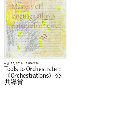
6
月
1
2
,
2
0
1
6
∙
2
:
0
0
下
午
T
o
o
l
s
t
o
O
r
c
h
e
s
t
r
a
t
e
：
《
O
r
c
h
e
s
t
r
a
t
i
o
n
s
》
公
共
導
賞