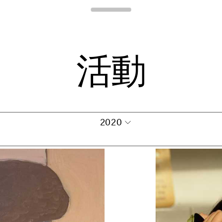
Para Site
活
動
2020