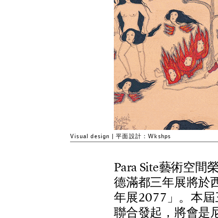
Visual design | 平面設計：Wkshps
P
a
r
a
S
i
t
e
藝
術
空
間
德
滿
都
三
年
展
將
於
年
展
2
0
7
7
」
。
本
屆
聯
合
發
起
，
將
會
是