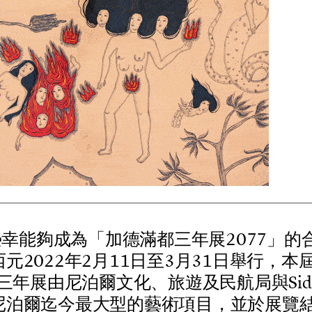
榮
幸
能
夠
成
為
「
加
德
滿
都
三
年
展
2
0
7
7
」
的
西
元
2
0
2
2
年
2
月
1
1
日
至
3
月
3
1
日
舉
行
，
本
三
年
展
由
尼
泊
爾
文
化
、
旅
遊
及
民
航
局
與
S
i
d
尼
泊
爾
迄
今
最
大
型
的
藝
術
項
目
，
並
於
展
覽