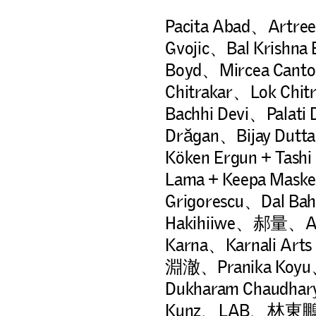
Pacita Abad、Artree
Gvojic、Bal Krishn
Boyd、Mircea Can
Chitrakar、Lok Chit
Bachhi Devi、Palati
Drăgan、Bijay Dutta
Köken Ergun + Tash
Lama + Keepa Maske
Grigorescu、Dal Bah
Hakihiiwe、郝量、Az
Karna、Karnali Arts
淵澈、Pranika Koyu、S
Dukharam Chaudhary
Kunz、LAB、林東鵬、Ch