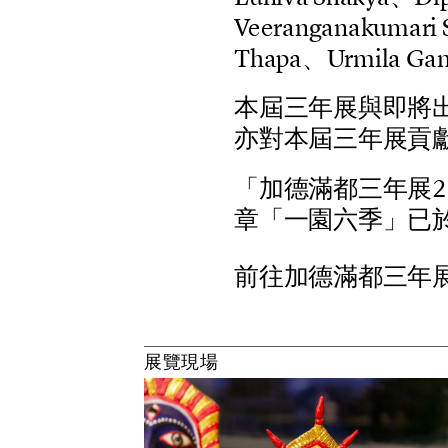
V
e
e
r
a
n
g
a
n
a
k
u
m
a
r
i
T
h
a
p
a
、
U
r
m
i
l
a
G
a
本
屆
三
年
展
與
即
將
亦
對
本
屆
三
年
展
貢
「
加
德
滿
都
三
年
展
2
章
「
一
園
六
季
」
已
前往加德滿都三年
展
覽
現
場