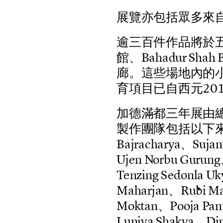
展
覽
亦
包
括
眾
多
來
逾
三
百
件
作
品
將
於
館
、
B
a
h
a
d
u
r
S
h
a
h
廊
。
這
些
場
地
內
的
育
項
目
已
自
西
元
2
0
加
德
滿
都
三
年
展
由
製
作
團
隊
包
括
以
下
B
a
j
r
a
c
h
a
r
y
a
、
S
u
j
a
n
U
j
e
n
N
o
r
b
u
G
u
r
u
n
g
T
e
n
z
i
n
g
S
e
d
o
n
l
a
U
k
M
a
h
a
r
j
a
n
、
R
u
b
i
M
M
o
k
t
a
n
、
P
o
o
j
a
P
a
n
L
u
n
i
v
a
S
h
a
k
y
a
、
D
i