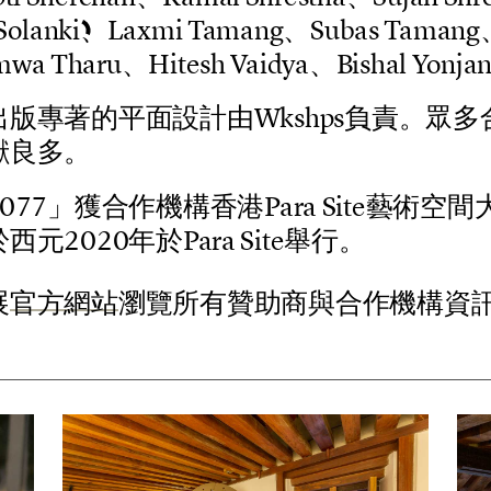
S
o
l
a
n
k
i
、
L
a
x
m
i
T
a
m
a
n
g
、
S
u
b
a
s
T
a
m
a
n
g
m
w
a
T
h
a
r
u
、
H
i
t
e
s
h
V
a
i
d
y
a
、
B
i
s
h
a
l
Y
o
n
j
a
出
版
專
著
的
平
面
設
計
由
W
k
s
h
p
s
負
責
。
眾
多
獻
良
多
。
0
7
7
」
獲
合
作
機
構
香
港
P
a
r
a
S
i
t
e
藝
術
空
間
於
西
元
2
0
2
0
年
於
P
a
r
a
S
i
t
e
舉
行
。
展
官方網站
瀏覽所有贊助商與合作機構資