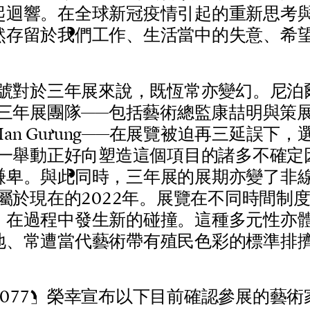
起
迴
響
。
在
全
球
新
冠
疫
情
引
起
的
重
新
思
考
然
存
留
於
我
們
工
作
、
生
活
當
中
的
失
意
、
希
號
對
於
三
年
展
來
說
，
既
恆
常
亦
變
幻
。
尼
泊
三
年
展
團
隊
—
—
包
括
藝
術
總
監
康
喆
明
與
策
M
a
n
G
u
r
u
n
g
—
—
在
展
覽
被
迫
再
三
延
誤
下
，
一
舉
動
正
好
向
塑
造
這
個
項
目
的
諸
多
不
確
定
謙
卑
。
與
此
同
時
，
三
年
展
的
展
期
亦
變
了
非
屬
於
現
在
的
2
0
2
2
年
。
展
覽
在
不
同
時
間
制
，
在
過
程
中
發
生
新
的
碰
撞
。
這
種
多
元
性
亦
地
、
常
遭
當
代
藝
術
帶
有
殖
民
色
彩
的
標
準
排
0
7
7
」
榮
幸
宣
布
以
下
目
前
確
認
參
展
的
藝
術