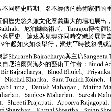
自
不
同
歷
史
時
期
、
名
不
經
傳
的
藝
術
家
們
的
五
個
歷
史
悠
久
兼
文
化
意
義
重
大
的
場
地
展
出
B
a
i
t
h
a
k
、
尼
泊
爾
藝
術
局
、
T
a
r
a
g
o
n
博
物
館
小
寫
歷
史
、
論
述
與
鬼
魂
亦
同
時
交
織
於
展
覽
1
9
年
起
如
火
如
荼
舉
行
，
聚
焦
平
時
被
忽
視
或
總
監
S
h
a
r
a
r
e
h
B
a
j
r
a
c
h
a
r
y
a
與
主
席
S
a
n
g
e
e
t
a
來
自
尼
泊
爾
與
海
外
的
藝
術
工
作
者
：
B
i
n
o
d
A
B
i
r
B
a
j
r
a
c
h
a
r
y
a
、
B
i
n
o
d
B
h
u
j
e
l
、
P
r
i
y
a
n
k
a
、
N
i
s
c
h
a
l
K
h
a
d
k
a
、
S
a
r
a
T
u
n
i
c
h
K
o
i
n
c
h
、
y
a
b
L
a
m
a
、
D
e
n
i
s
h
M
a
h
a
r
j
a
n
、
M
a
t
i
n
a
M
a
h
a
r
j
a
n
、
S
a
n
j
e
e
v
M
a
h
a
r
j
a
n
、
S
u
r
e
s
h
M
a
h
t
、
S
h
r
e
e
t
i
P
r
a
j
a
p
a
t
i
、
A
p
o
o
r
v
a
R
a
j
a
g
o
p
a
l
p
t
i
S
h
e
r
c
h
a
n
、
K
a
m
a
l
S
h
r
e
s
t
h
a
、
S
u
j
a
n
S
h
r