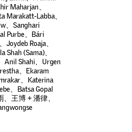
hir Maharjan、
ta Marakatt-Labba、
low、Sanghari
al Purbe、Bári
nd、Joydeb Roaja、
la Shah (Sama)、
、Anil Shahi、Urgen
hrestha、Ekaram
rakar、Katerina
ebe、Batsa Gopal
r、韋邦雨、王博 + 潘律、
angwongse