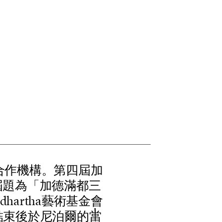
合
作
機
構
。
第
四
屆
加
屆
題
為
「
加
德
滿
都
三
d
h
a
r
t
h
a
藝
術
基
金
會
結
束
後
於
尼
泊
爾
的
當