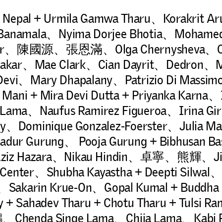
 Nepal + Urmila Gamwa Tharu、Korakrit Ar
a Banamala、Nyima Dorjee Bhotia、Mohamed
tor、陳國源、張恩滿、Olga Chernysheva、Ch
rakar、Mae Clark、Cian Dayrit、Dedron、Mi
 Devi、Mary Dhapalany、Patrizio Di Massi
 Mani + Mira Devi Dutta + Priyanka Karna
i Lama、Naufus Ramirez Figueroa、Irina Gir
y、Dominique Gonzalez-Foerster、Julia Ma
adur Gurung、 Pooja Gurung + Bibhusan 
iz Hazara、Nikau Hindin、卓寧、熊輝、Jiv
 Center、Shubha Kayastha + Deepti Silw
akarin Krue-On、Gopal Kumal + Buddha 
 + Sahadev Tharu + Chotu Tharu + Tulsi
enda Singe Lama、Chija Lama、Kabi Ra