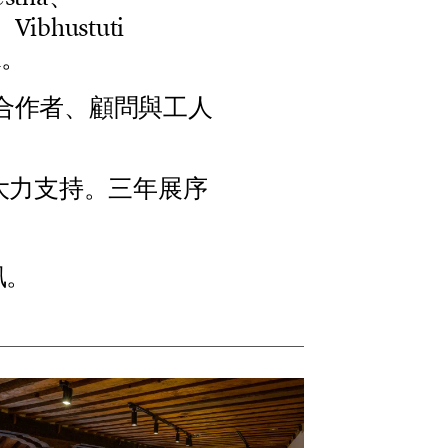
、
V
i
b
h
u
s
t
u
t
i
n
。
合
作
者
、
顧
問
與
工
人
大
力
支
持
。
三
年
展
序
訊。