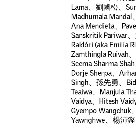
Lama、劉國松、Sunita 
Madhumala Mandal、
Ana Mendieta、Pavel
Sanskritik Pariwa
Raklóri (aka Emili
Zamthingla Ruivah、
Seema Sharma Shah
Dorje Sherpa、Arha
Singh、孫先勇、Bidhy
Teaiwa、Manjula Th
Vaidya、Hitesh V
Gyempo Wangchuk、
Yawnghwe、楊沛鏗