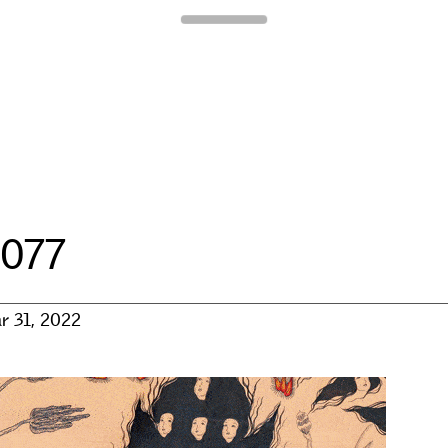
Para Site
2
0
7
7
ar 31, 2022