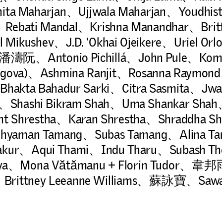
Maharjan、Ujjwala Maharjan、Youdhist
Rebati Mandal、Krishna Manandhar、Brit
 Mikushev、J.D. ‘Okhai Ojeikere、Uriel Or
r、潘濤阮、Antonio Pichillá、John Pule、Kom
a Rigova)、Ashmina Ranjit、Rosanna Raymo
Bhakta Bahadur Sarki、Citra Sasmita、Jwa
、Shashi Bikram Shah、Uma Shankar Shah
nt Shrestha、Karan Shrestha、Shraddha S
aman Tamang、Subas Tamang、Alina Tam
akur、Aqui Thami、Indu Tharu、Subash Th
aidya、Mona Vătămanu + Florin Tudo
Brittney Leeanne Williams、蘇詠寶、Saw