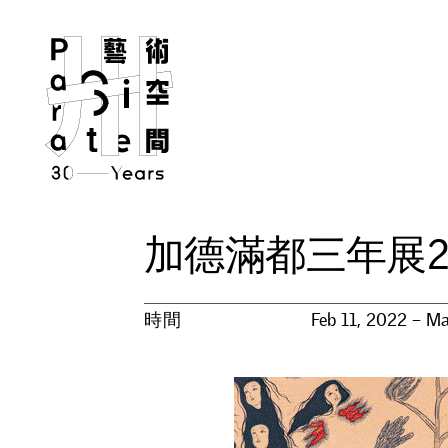
加
德
滿
都
三
年
展
時間
Feb 11, 2022 – M