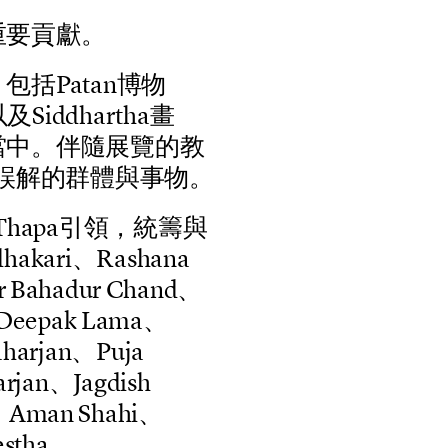
重
要
貢
獻
。
，
包
括
P
a
t
a
n
博
物
以
及
S
i
d
d
h
a
r
t
h
a
畫
當
中
。
伴
隨
展
覽
的
教
誤
解
的
群
體
與
事
物
。
T
h
a
p
a
引
領
，
統
籌
與
d
h
a
k
a
r
i
、
R
a
s
h
a
n
a
r
B
a
h
a
d
u
r
C
h
a
n
d
、
D
e
e
p
a
k
L
a
m
a
、
a
h
a
r
j
a
n
、
P
u
j
a
a
r
j
a
n
、
J
a
g
d
i
s
h
、
A
m
a
n
S
h
a
h
i
、
e
s
t
h
a
、