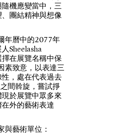
與
隨
機
應
變
當
中
，
三
望
、
團
結
精
神
與
想
像
爾
年
曆
中
的
2
0
7
7
年
展
人
S
h
e
e
l
a
s
h
a
選
擇
在
展
覽
名
稱
中
保
因
素
致
意
，
以
表
達
三
線
性
，
處
在
代
表
過
去
度
之
間
斡
旋
，
嘗
試
掙
體
現
於
展
覽
中
眾
多
來
擠
在
外
的
藝
術
表
達
家
與
藝
術
單
位
：