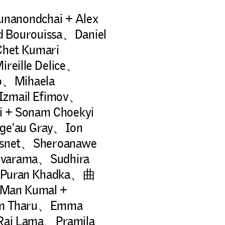
unanondchai + Alex
 Bourouissa、Daniel
et Kumari
reille Delice、
mo、Mihaela
、Izmail Efimov、
i + Sonam Choekyi
ge’au Gray、Ion
Basnet、Sheroanawe
arama、Sudhira
al、Puran Khadka、曲
Man Kumal +
 Ram Tharu、Emma
j Lama、Pramila