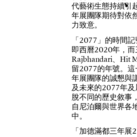
代
藝
術
生
態
持
續
引
年
展
團
隊
期
待
對
依
力
致
意
。
「
2
0
7
7
」
的
時
間
記
即
西
曆
2
0
2
0
年
，
而
R
a
j
b
h
a
n
d
a
r
i
、
H
i
t
留
2
0
7
7
的
年
號
。
這
年
展
團
隊
的
誠
懇
與
及
未
來
的
2
0
7
7
年
及
脫
不
同
的
歷
史
敘
事
自
尼
泊
爾
與
世
界
各
中
。
「
加
德
滿
都
三
年
展
2