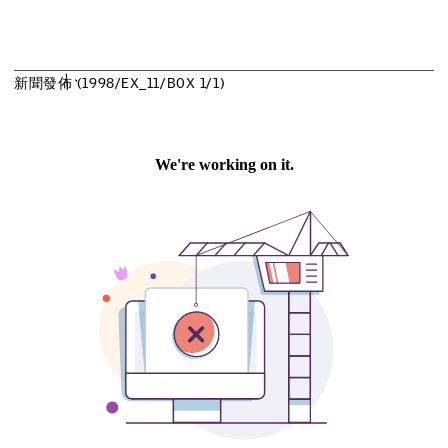
新
聞
發
佈
(
1
9
9
8
/
E
X
_
1
1
/
B
O
X
1
/
1
)