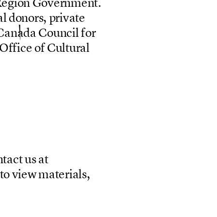
R
e
g
i
o
n
G
o
v
e
r
n
m
e
n
t
.
a
l
d
o
n
o
r
s
,
p
r
i
v
a
t
e
C
a
n
a
d
a
C
o
u
n
c
i
l
f
o
r
O
f
f
i
c
e
o
f
C
u
l
t
u
r
a
l
n
t
a
c
t
u
s
a
t
t
o
v
i
e
w
m
a
t
e
r
i
a
l
s
,