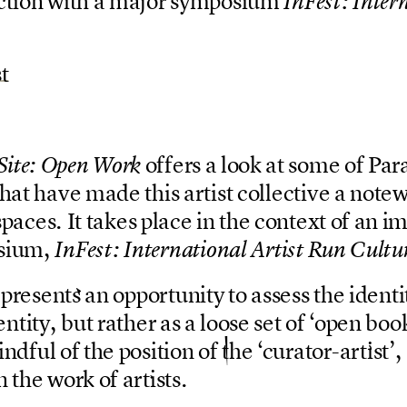
c
t
i
o
n
w
i
t
h
a
m
a
j
o
r
s
y
m
p
o
s
i
u
m
I
n
F
e
s
t
:
I
n
t
e
r
s
t
o
f
f
e
r
s
a
l
o
o
k
a
t
s
o
m
e
o
f
P
a
r
S
i
t
e
:
O
p
e
n
W
o
r
k
h
a
t
h
a
v
e
m
a
d
e
t
h
i
s
a
r
t
i
s
t
c
o
l
l
e
c
t
i
v
e
a
n
o
t
e
s
p
a
c
e
s
.
I
t
t
a
k
e
s
p
l
a
c
e
i
n
t
h
e
c
o
n
t
e
x
t
o
f
a
n
i
s
i
u
m
,
I
n
F
e
s
t
:
I
n
t
e
r
n
a
t
i
o
n
a
l
A
r
t
i
s
t
R
u
n
C
u
l
t
u
p
r
e
s
e
n
t
s
a
n
o
p
p
o
r
t
u
n
i
t
y
t
o
a
s
s
e
s
s
t
h
e
i
d
e
n
t
i
e
n
t
i
t
y
,
b
u
t
r
a
t
h
e
r
a
s
a
l
o
o
s
e
s
e
t
o
f
‘
o
p
e
n
b
o
o
i
n
d
f
u
l
o
f
t
h
e
p
o
s
i
t
i
o
n
o
f
t
h
e
‘
c
u
r
a
t
o
r
-
a
r
t
i
s
t
’
,
n
t
h
e
w
o
r
k
o
f
a
r
t
i
s
t
s
.