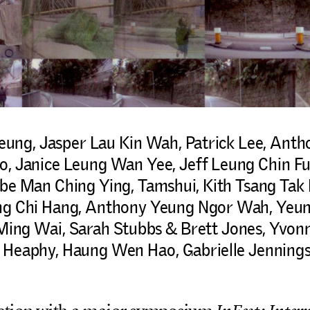
heung, Jasper Lau Kin Wah, Patrick Lee, Ant
 Janice Leung Wan Yee, Jeff Leung Chin Fun
be Man Ching Ying, Tamshui, Kith Tsang Tak
g Chi Hang, Anthony Yeung Ngor Wah, Yeun
Ming Wai, Sarah Stubbs & Brett Jones, Yvonn
s Heaphy, Haung Wen Hao, Gabrielle Jenning