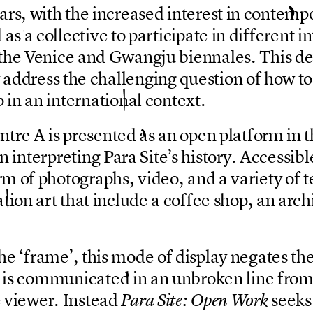
a
r
s
,
w
i
t
h
t
h
e
i
n
c
r
e
a
s
e
d
i
n
t
e
r
e
s
t
i
n
c
o
n
t
e
m
p
d
a
s
a
c
o
l
l
e
c
t
i
v
e
t
o
p
a
r
t
i
c
i
p
a
t
e
i
n
d
i
f
f
e
r
e
n
t
i
n
t
h
e
V
e
n
i
c
e
a
n
d
G
w
a
n
g
j
u
b
i
e
n
n
a
l
e
s
.
T
h
i
s
d
a
d
d
r
e
s
s
t
h
e
c
h
a
l
l
e
n
g
i
n
g
q
u
e
s
t
i
o
n
o
f
h
o
w
t
o
p
i
n
a
n
i
n
t
e
r
n
a
t
i
o
n
a
l
c
o
n
t
e
x
t
.
e
n
t
r
e
A
i
s
p
r
e
s
e
n
t
e
d
a
s
a
n
o
p
e
n
p
l
a
t
f
o
r
m
i
n
t
n
i
n
t
e
r
p
r
e
t
i
n
g
P
a
r
a
S
i
t
e
’
s
h
i
s
t
o
r
y
.
A
c
c
e
s
s
i
b
l
r
m
o
f
p
h
o
t
o
g
r
a
p
h
s
,
v
i
d
e
o
,
a
n
d
a
v
a
r
i
e
t
y
o
f
t
a
t
i
o
n
a
r
t
t
h
a
t
i
n
c
l
u
d
e
a
c
o
f
f
e
e
s
h
o
p
,
a
n
a
r
c
h
h
e
‘
f
r
a
m
e
’
,
t
h
i
s
m
o
d
e
o
f
d
i
s
p
l
a
y
n
e
g
a
t
e
s
t
h
i
s
c
o
m
m
u
n
i
c
a
t
e
d
i
n
a
n
u
n
b
r
o
k
e
n
l
i
n
e
f
r
o
e
v
i
e
w
e
r
.
I
n
s
t
e
a
d
s
e
e
k
s
P
a
r
a
S
i
t
e
:
O
p
e
n
W
o
r
k