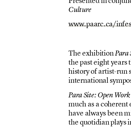
P
r
e
s
e
n
t
e
d
i
n
c
o
n
j
u
n
C
u
l
t
u
r
e
w
w
w
.
p
a
a
r
c
.
c
a
/
i
n
f
e
T
h
e
e
x
h
i
b
i
t
i
o
n
P
a
r
a
t
h
e
p
a
s
t
e
i
g
h
t
y
e
a
r
s
t
h
i
s
t
o
r
y
o
f
a
r
t
i
s
t
-
r
u
n
i
n
t
e
r
n
a
t
i
o
n
a
l
s
y
m
p
o
P
a
r
a
S
i
t
e
:
O
p
e
n
W
o
r
k
m
u
c
h
a
s
a
c
o
h
e
r
e
n
t
h
a
v
e
a
l
w
a
y
s
b
e
e
n
m
t
h
e
q
u
o
t
i
d
i
a
n
p
l
a
y
s
i