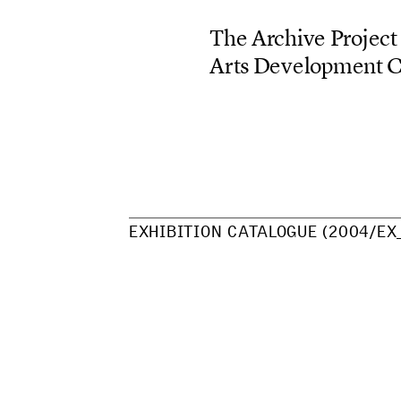
T
h
e
A
r
c
h
i
v
e
P
r
o
j
e
c
t
A
r
t
s
D
e
v
e
l
o
p
m
e
n
t
E
X
H
I
B
I
T
I
O
N
C
A
T
A
L
O
G
U
E
(
2
0
0
4
/
E
X