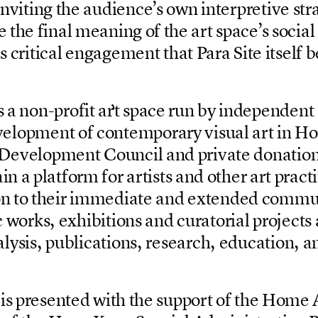
n
v
i
t
i
n
g
t
h
e
a
u
d
i
e
n
c
e
’
s
o
w
n
i
n
t
e
r
p
r
e
t
i
v
e
s
t
r
e
t
h
e
f
i
n
a
l
m
e
a
n
i
n
g
o
f
t
h
e
a
r
t
s
p
a
c
e
’
s
s
o
c
i
a
l
i
s
c
r
i
t
i
c
a
l
e
n
g
a
g
e
m
e
n
t
t
h
a
t
P
a
r
a
S
i
t
e
i
t
s
e
l
f
b
s
a
n
o
n
-
p
r
o
f
i
t
a
r
t
s
p
a
c
e
r
u
n
b
y
i
n
d
e
p
e
n
d
e
n
t
v
e
l
o
p
m
e
n
t
o
f
c
o
n
t
e
m
p
o
r
a
r
y
v
i
s
u
a
l
a
r
t
i
n
H
o
D
e
v
e
l
o
p
m
e
n
t
C
o
u
n
c
i
l
a
n
d
p
r
i
v
a
t
e
d
o
n
a
t
i
o
a
i
n
a
p
l
a
t
f
o
r
m
f
o
r
a
r
t
i
s
t
s
a
n
d
o
t
h
e
r
a
r
t
p
r
a
c
t
i
o
n
t
o
t
h
e
i
r
i
m
m
e
d
i
a
t
e
a
n
d
e
x
t
e
n
d
e
d
c
o
m
m
c
w
o
r
k
s
,
e
x
h
i
b
i
t
i
o
n
s
a
n
d
c
u
r
a
t
o
r
i
a
l
p
r
o
j
e
c
t
s
a
l
y
s
i
s
,
p
u
b
l
i
c
a
t
i
o
n
s
,
r
e
s
e
a
r
c
h
,
e
d
u
c
a
t
i
o
n
,
a
i
s
p
r
e
s
e
n
t
e
d
w
i
t
h
t
h
e
s
u
p
p
o
r
t
o
f
t
h
e
H
o
m
e