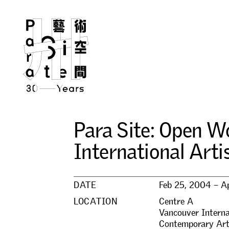
P
a
r
a
S
i
t
e
:
O
p
e
n
W
I
n
t
e
r
n
a
t
i
o
n
a
l
A
r
t
i
DATE
Feb 25, 2004 – A
LOCATION
Centre A
Vancouver Interna
Contemporary Ar