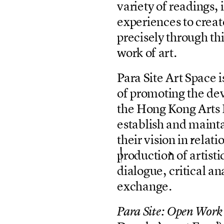
v
a
r
i
e
t
y
o
f
r
e
a
d
i
n
g
s
,
i
e
x
p
e
r
i
e
n
c
e
s
t
o
c
r
e
a
t
p
r
e
c
i
s
e
l
y
t
h
r
o
u
g
h
t
h
w
o
r
k
o
f
a
r
t
.
P
a
r
a
S
i
t
e
A
r
t
S
p
a
c
e
i
o
f
p
r
o
m
o
t
i
n
g
t
h
e
d
e
t
h
e
H
o
n
g
K
o
n
g
A
r
t
s
e
s
t
a
b
l
i
s
h
a
n
d
m
a
i
n
t
t
h
e
i
r
v
i
s
i
o
n
i
n
r
e
l
a
t
i
p
r
o
d
u
c
t
i
o
n
o
f
a
r
t
i
s
t
i
d
i
a
l
o
g
u
e
,
c
r
i
t
i
c
a
l
a
n
e
x
c
h
a
n
g
e
.
P
a
r
a
S
i
t
e
:
O
p
e
n
W
o
r
k