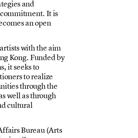
a
t
e
g
i
e
s
a
n
d
c
o
m
m
i
t
m
e
n
t
.
I
t
i
s
e
c
o
m
e
s
a
n
o
p
e
n
a
r
t
i
s
t
s
w
i
t
h
t
h
e
a
i
m
n
g
K
o
n
g
.
F
u
n
d
e
d
b
y
n
s
,
i
t
s
e
e
k
s
t
o
t
i
o
n
e
r
s
t
o
r
e
a
l
i
z
e
u
n
i
t
i
e
s
t
h
r
o
u
g
h
t
h
e
a
s
w
e
l
l
a
s
t
h
r
o
u
g
h
n
d
c
u
l
t
u
r
a
l
A
f
f
a
i
r
s
B
u
r
e
a
u
(
A
r
t
s