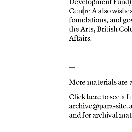
D
e
v
e
l
o
p
m
e
n
t
F
u
n
d
)
C
e
n
t
r
e
A
a
l
s
o
w
i
s
h
e
f
o
u
n
d
a
t
i
o
n
s
,
a
n
d
g
o
t
h
e
A
r
t
s
,
B
r
i
t
i
s
h
C
o
l
A
f
f
a
i
r
s
.
—
M
o
r
e
m
a
t
e
r
i
a
l
s
a
r
e
C
l
i
c
k
h
e
r
e
t
o
s
e
e
a
f
a
r
c
h
i
v
e
@
p
a
r
a
-
s
i
t
e
.
a
n
d
f
o
r
a
r
c
h
i
v
a
l
m
a
t