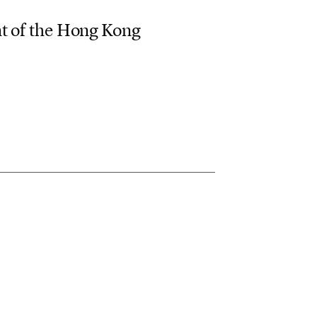
n
t
o
f
t
h
e
H
o
n
g
K
o
n
g