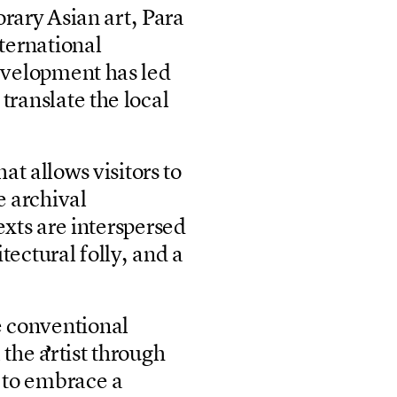
o
r
a
r
y
A
s
i
a
n
a
r
t
,
P
a
r
a
t
e
r
n
a
t
i
o
n
a
l
e
v
e
l
o
p
m
e
n
t
h
a
s
l
e
d
t
r
a
n
s
l
a
t
e
t
h
e
l
o
c
a
l
h
a
t
a
l
l
o
w
s
v
i
s
i
t
o
r
s
t
o
e
a
r
c
h
i
v
a
l
e
x
t
s
a
r
e
i
n
t
e
r
s
p
e
r
s
e
d
i
t
e
c
t
u
r
a
l
f
o
l
l
y
,
a
n
d
a
e
c
o
n
v
e
n
t
i
o
n
a
l
m
t
h
e
a
r
t
i
s
t
t
h
r
o
u
g
h
t
o
e
m
b
r
a
c
e
a