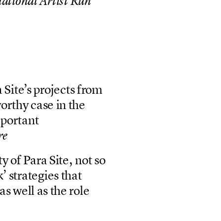
n
a
t
i
o
n
a
l
A
r
t
i
s
t
R
u
n
a
S
i
t
e
’
s
p
r
o
j
e
c
t
s
f
r
o
m
w
o
r
t
h
y
c
a
s
e
i
n
t
h
e
m
p
o
r
t
a
n
t
r
e
t
y
o
f
P
a
r
a
S
i
t
e
,
n
o
t
s
o
k
’
s
t
r
a
t
e
g
i
e
s
t
h
a
t
a
s
w
e
l
l
a
s
t
h
e
r
o
l
e