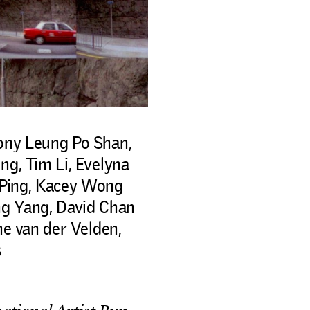
hony Leung Po Shan,
g, Tim Li, Evelyna
 Ping, Kacey Wong
g Yang, David Chan
e van der Velden,
s