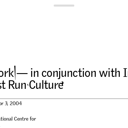
Para Site
o
r
k
—
i
n
c
o
n
j
u
n
c
t
i
o
n
w
i
t
h
I
s
t
R
u
n
C
u
l
t
u
r
e
pr 3, 2004
tional Centre for
t