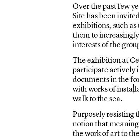
O
v
e
r
t
h
e
p
a
s
t
f
e
w
y
e
S
i
t
e
h
a
s
b
e
e
n
i
n
v
i
t
e
e
x
h
i
b
i
t
i
o
n
s
,
s
u
c
h
a
s
t
h
e
m
t
o
i
n
c
r
e
a
s
i
n
g
l
y
i
n
t
e
r
e
s
t
s
o
f
t
h
e
g
r
o
u
T
h
e
e
x
h
i
b
i
t
i
o
n
a
t
C
p
a
r
t
i
c
i
p
a
t
e
a
c
t
i
v
e
l
y
i
d
o
c
u
m
e
n
t
s
i
n
t
h
e
f
o
w
i
t
h
w
o
r
k
s
o
f
i
n
s
t
a
l
l
w
a
l
k
t
o
t
h
e
s
e
a
.
P
u
r
p
o
s
e
l
y
r
e
s
i
s
t
i
n
g
t
n
o
t
i
o
n
t
h
a
t
m
e
a
n
i
n
g
t
h
e
w
o
r
k
o
f
a
r
t
t
o
t
h