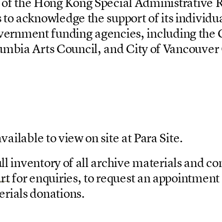
o
f
t
h
e
H
o
n
g
K
o
n
g
S
p
e
c
i
a
l
A
d
m
i
n
i
s
t
r
a
t
i
v
e
s
t
o
a
c
k
n
o
w
l
e
d
g
e
t
h
e
s
u
p
p
o
r
t
o
f
i
t
s
i
n
d
i
v
i
d
u
v
e
r
n
m
e
n
t
f
u
n
d
i
n
g
a
g
e
n
c
i
e
s
,
i
n
c
l
u
d
i
n
g
t
h
e
u
m
b
i
a
A
r
t
s
C
o
u
n
c
i
l
,
a
n
d
C
i
t
y
o
f
V
a
n
c
o
u
v
e
r
a
v
a
i
l
a
b
l
e
t
o
v
i
e
w
o
n
s
i
t
e
a
t
P
a
r
a
S
i
t
e
.
u
l
l
i
n
v
e
n
t
o
r
y
o
f
a
l
l
a
r
c
h
i
v
e
m
a
t
e
r
i
a
l
s
a
n
d
c
o
a
r
t
f
o
r
e
n
q
u
i
r
i
e
s
,
t
o
r
e
q
u
e
s
t
a
n
a
p
p
o
i
n
t
m
e
n
t
e
r
i
a
l
s
d
o
n
a
t
i
o
n
s
.