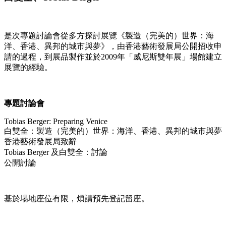
是
次
專
題
討
論
會
從
多
方
探
討
展
覽
《
製
造
（
完
美
的
）
世
界
：
海
洋
、
香
港
、
異
邦
的
城
市
與
夢
》
，
由
香
港
藝
術
發
展
局
公
開
招
收
申
請
的
過
程
，
到
展
品
製
作
並
於
2
0
0
9
年
「
威
尼
斯
雙
年
展
」
場
館
建
立
展
覽
的
經
驗
。
專
題
討
論
會
T
o
b
i
a
s
B
e
r
g
e
r
:
P
r
e
p
a
r
i
n
g
V
e
n
i
c
e
白
雙
全
：
製
造
（
完
美
的
）
世
界
：
海
洋
、
香
港
、
異
邦
的
城
市
與
夢
香
港
藝
術
發
展
局
致
辭
T
o
b
i
a
s
B
e
r
g
e
r
及
白
雙
全
：
討
論
公
開
討
論
基
於
場
地
座
位
有
限
，
煩
請
預
先
登
記
留
座
。