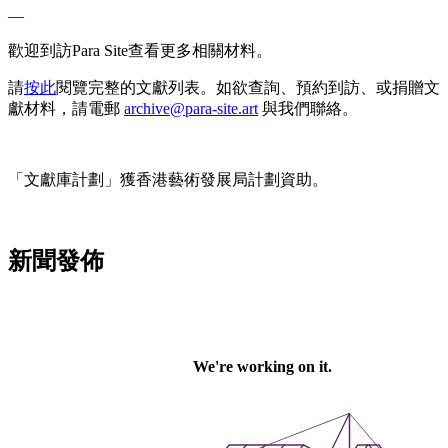
—
歡
迎
到
訪
P
a
r
a
S
i
t
e
查
看
更
多
相
關
材
料
。
請
按
此
閱
覽
完
整
的
文
獻
列
表
。
如
欲
查
詢
、
預
約
到
訪
、
或
捐
贈
文
獻
材
料
，
請
電
郵
a
r
c
h
i
v
e
@
p
a
r
a
-
s
i
t
e
.
a
r
t
與
我
們
聯
絡
。
「
文
獻
庫
計
劃
」
獲
香
港
藝
術
發
展
局
計
劃
資
助
。
新
聞
發
佈