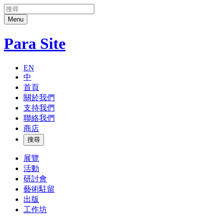
Menu
Para Site
E
N
中
首
頁
關
於
我
們
支
持
我
們
聯
絡
我
們
商
店
搜尋
展
覽
活
動
研
討
會
藝
術
駐
留
出
版
工
作
坊