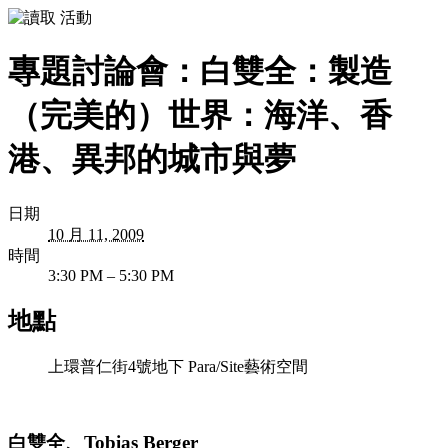
專
題
討
論
會
：
白
雙
全
：
製
造
（
完
美
的
）
世
界
：
海
洋
、
香
港
、
異
邦
的
城
市
與
夢
日期
10 月 11, 2009
時間
3:30 PM – 5:30 PM
地點
上環普仁街4號地下 Para/Site藝術空間
白雙全、Tobias Berger