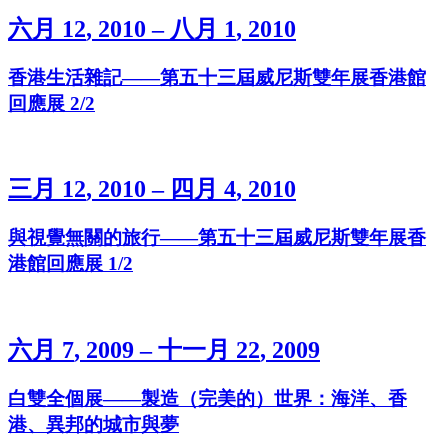
六
月
1
2
,
2
0
1
0
–
八
月
1
,
2
0
1
0
香
港
生
活
雜
記
—
—
第
五
十
三
屆
威
尼
斯
雙
年
展
香
港
館
回
應
展
2
/
2
三
月
1
2
,
2
0
1
0
–
四
月
4
,
2
0
1
0
與
視
覺
無
關
的
旅
行
—
—
第
五
十
三
屆
威
尼
斯
雙
年
展
香
港
館
回
應
展
1
/
2
六
月
7
,
2
0
0
9
–
十
一
月
2
2
,
2
0
0
9
白
雙
全
個
展
—
—
製
造
（
完
美
的
）
世
界
：
海
洋
、
香
港
、
異
邦
的
城
市
與
夢