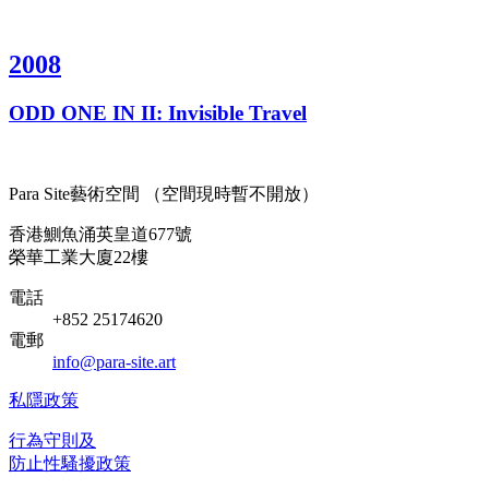
2
0
0
8
O
D
D
O
N
E
I
N
I
I
:
I
n
v
i
s
i
b
l
e
T
r
a
v
e
l
Para Site藝術空間 （空間現時暫不開放）
香港鰂魚涌英皇道677號
榮華工業大廈22樓
電話
+852 25174620
電郵
info@para-site.art
私隱政策
行為守則及
防止性騷擾政策