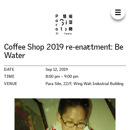
Para Sit
E
N
中
H
O
M
E
A
B
O
U
T
S
U
P
P
O
R
T
C
O
N
T
A
C
T
S
H
O
P
C
o
f
e
e
S
h
o
p
2
0
1
9
r
e
-
e
n
a
c
t
m
e
n
t
:
B
e
E
X
H
I
B
I
T
I
O
N
S
W
a
t
e
r
P
R
O
G
R
A
M
M
E
S
DATE
Sep 12, 2019
TIME
8:00 pm – 9:00 pm
C
O
N
F
E
R
E
N
C
E
VENUE
Para Site, 22/F, Wing Wah Industrial Building
R
E
S
I
D
E
N
C
Y
P
U
B
L
I
C
A
T
I
O
N
S
W
O
R
K
S
H
O
P
S