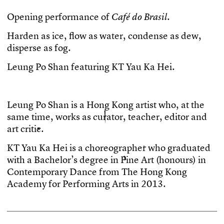
O
p
e
n
i
n
g
p
e
r
f
o
r
m
a
n
c
e
o
f
.
C
a
f
é
d
o
B
r
a
s
i
l
H
a
r
d
e
n
a
s
i
c
e
,
f
o
w
a
s
w
a
t
e
r
,
c
o
n
d
e
n
s
e
a
s
d
e
w
,
d
i
s
p
e
r
s
e
a
s
f
o
g
.
L
e
u
n
g
P
o
S
h
a
n
f
e
a
t
u
r
i
n
g
K
T
Y
a
u
K
a
H
e
i
.
L
e
u
n
g
P
o
S
h
a
n
i
s
a
H
o
n
g
K
o
n
g
a
r
t
i
s
t
w
h
o
,
a
t
t
h
e
s
a
m
e
t
i
m
e
,
w
o
r
k
s
a
s
c
u
r
a
t
o
r
,
t
e
a
c
h
e
r
,
e
d
i
t
o
r
a
n
d
a
r
t
c
r
i
t
i
c
.
K
T
Y
a
u
K
a
H
e
i
i
s
a
c
h
o
r
e
o
g
r
a
p
h
e
r
w
h
o
g
r
a
d
u
a
t
e
d
w
i
t
h
a
B
a
c
h
e
l
o
r
’
s
d
e
g
r
e
e
i
n
F
i
n
e
A
r
t
(
h
o
n
o
u
r
s
)
i
n
C
o
n
t
e
m
p
o
r
a
r
y
D
a
n
c
e
f
r
o
m
T
h
e
H
o
n
g
K
o
n
g
A
c
a
d
e
m
y
f
o
r
P
e
r
f
o
r
m
i
n
g
A
r
t
s
i
n
2
0
1
3
.