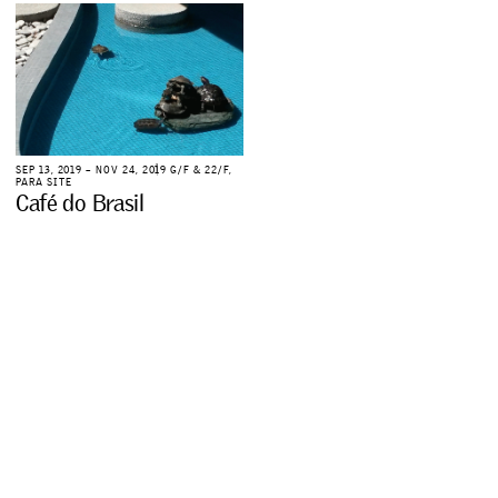
S
E
P
1
3
,
2
0
1
9
–
N
O
V
2
4
,
2
0
1
9
G
/
F
&
2
2
/
F
,
P
A
R
A
S
I
T
E
C
a
f
é
d
o
B
r
a
s
i
l