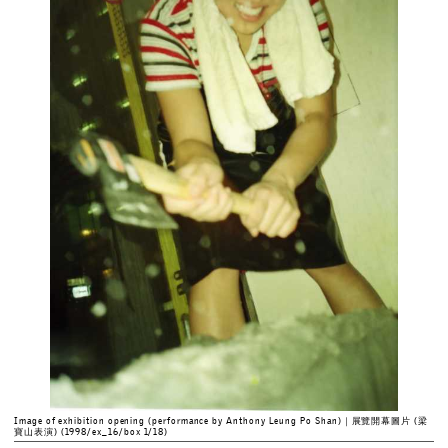
Image of exhibition opening (performance by Anthony Leung Po Shan)｜展覽開幕圖片 (梁
寶山表演) (1998/ex_16/box 1/18)