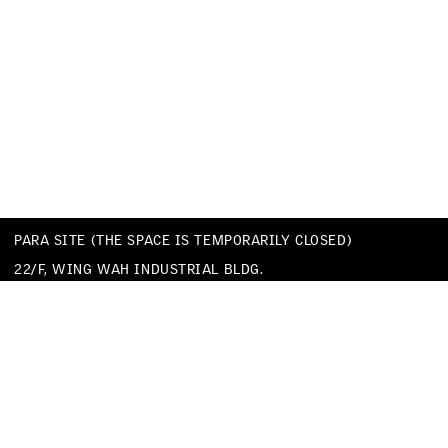
PARA SITE (THE SPACE IS TEMPORARILY CLOSED)
22/F, WING WAH INDUSTRIAL BLDG.
677 KING’S ROAD
QUARRY BAY
HONG KONG
TEL
+852 25174620
EMAIL
INFO@PARA-SITE.ART
PRIVACY POLICY