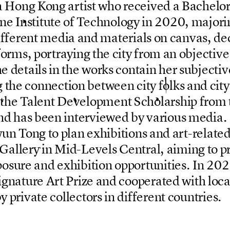
a
H
o
n
g
K
o
n
g
a
r
t
i
s
t
w
h
o
r
e
c
e
i
v
e
d
a
B
a
c
h
e
l
o
n
e
I
n
s
t
i
t
u
t
e
o
f
T
e
c
h
n
o
l
o
g
y
i
n
2
0
2
0
,
m
a
j
o
r
i
i
f
f
e
r
e
n
t
m
e
d
i
a
a
n
d
m
a
t
e
r
i
a
l
s
o
n
c
a
n
v
a
s
,
d
e
f
o
r
m
s
,
p
o
r
t
r
a
y
i
n
g
t
h
e
c
i
t
y
f
r
o
m
a
n
o
b
j
e
c
t
i
v
e
h
e
d
e
t
a
i
l
s
i
n
t
h
e
w
o
r
k
s
c
o
n
t
a
i
n
h
e
r
s
u
b
j
e
c
t
i
v
g
t
h
e
c
o
n
n
e
c
t
i
o
n
b
e
t
w
e
e
n
c
i
t
y
f
o
l
k
s
a
n
d
c
i
t
y
t
h
e
T
a
l
e
n
t
D
e
v
e
l
o
p
m
e
n
t
S
c
h
o
l
a
r
s
h
i
p
f
r
o
m
n
d
h
a
s
b
e
e
n
i
n
t
e
r
v
i
e
w
e
d
b
y
v
a
r
i
o
u
s
m
e
d
i
a
.
w
u
n
T
o
n
g
t
o
p
l
a
n
e
x
h
i
b
i
t
i
o
n
s
a
n
d
a
r
t
-
r
e
l
a
t
e
G
a
l
l
e
r
y
i
n
M
i
d
-
L
e
v
e
l
s
C
e
n
t
r
a
l
,
a
i
m
i
n
g
t
o
p
p
o
s
u
r
e
a
n
d
e
x
h
i
b
i
t
i
o
n
o
p
p
o
r
t
u
n
i
t
i
e
s
.
I
n
2
0
2
i
g
n
a
t
u
r
e
A
r
t
P
r
i
z
e
a
n
d
c
o
o
p
e
r
a
t
e
d
w
i
t
h
l
o
c
b
y
p
r
i
v
a
t
e
c
o
l
l
e
c
t
o
r
s
i
n
d
i
f
f
e
r
e
n
t
c
o
u
n
t
r
i
e
s
.