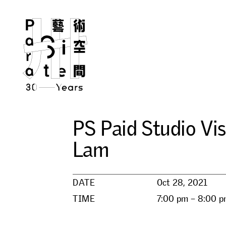
P
S
P
a
i
d
S
t
u
d
i
o
V
i
s
L
a
m
DATE
Oct 28, 2021
TIME
7:00 pm – 8:00 