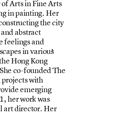
r
o
f
A
r
t
s
i
n
F
i
n
e
A
r
t
s
n
g
i
n
p
a
i
n
t
i
n
g
.
H
e
r
c
o
n
s
t
r
u
c
t
i
n
g
t
h
e
c
i
t
y
a
n
d
a
b
s
t
r
a
c
t
e
f
e
e
l
i
n
g
s
a
n
d
s
c
a
p
e
s
i
n
v
a
r
i
o
u
s
t
h
e
H
o
n
g
K
o
n
g
S
h
e
c
o
-
f
o
u
n
d
e
d
T
h
e
d
p
r
o
j
e
c
t
s
w
i
t
h
r
o
v
i
d
e
e
m
e
r
g
i
n
g
1
,
h
e
r
w
o
r
k
w
a
s
a
l
a
r
t
d
i
r
e
c
t
o
r
.
H
e
r