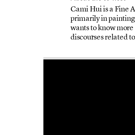
C
a
m
i
H
u
i
i
s
a
F
i
n
e
p
r
i
m
a
r
i
l
y
i
n
p
a
i
n
t
i
n
g
w
a
n
t
s
t
o
k
n
o
w
m
o
r
e
d
i
s
c
o
u
r
s
e
s
r
e
l
a
t
e
d
t