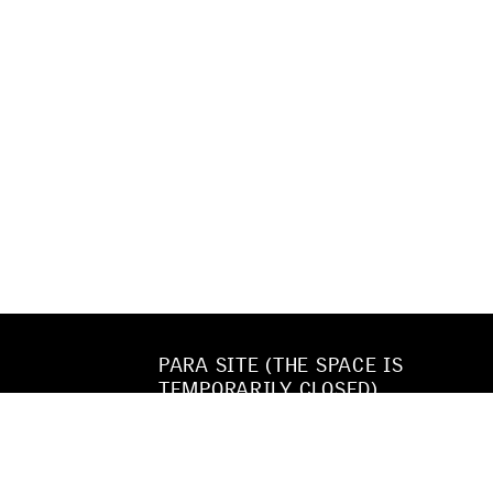
PARA SITE (THE SPACE IS
TEMPORARILY CLOSED)
22/F, WING WAH INDUSTRIAL BLDG
677 KING’S ROAD
QUARRY BAY