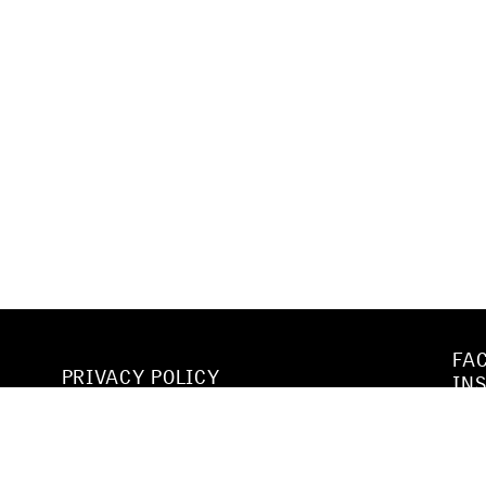
FA
PRIVACY POLICY
IN
WE
CODE OF CONDUCT & SEXUAL
.
YO
HARASSMENT POLICY
VI