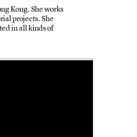
o
n
g
K
o
n
g
.
S
h
e
w
o
r
k
s
o
r
i
a
l
p
r
o
j
e
c
t
s
.
S
h
e
t
e
d
i
n
a
l
l
k
i
n
d
s
o
f