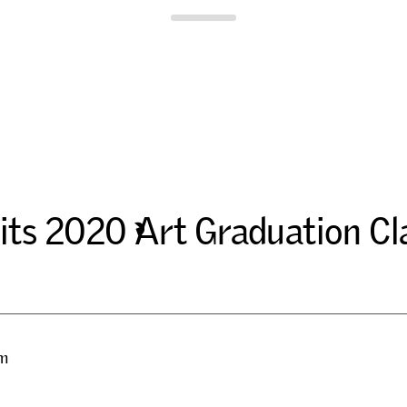
Para Site
i
t
s
2
0
2
0
A
r
t
G
r
a
d
u
a
t
i
o
n
C
l
pm