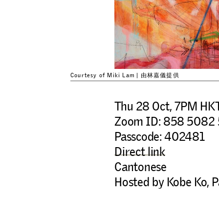
Courtesy of Miki Lam | 由林嘉儀提供
Thu 28 Oct, 7PM HK
Zoom ID: 858 5082
Passcode: 402481
Direct link
Cantonese
Hosted by Kobe Ko, P