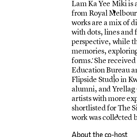
L
a
m
K
a
Y
e
e
M
i
k
i
i
s
f
r
o
m
R
o
y
a
l
M
e
l
b
o
u
r
w
o
r
k
s
a
r
e
a
m
i
x
o
f
d
w
i
t
h
d
o
t
s
,
l
i
n
e
s
a
n
d
p
e
r
s
p
e
c
t
i
v
e
,
w
h
i
l
e
t
m
e
m
o
r
i
e
s
,
e
x
p
l
o
r
i
n
f
o
r
m
s
.
S
h
e
r
e
c
e
i
v
e
d
E
d
u
c
a
t
i
o
n
B
u
r
e
a
u
a
F
l
i
p
s
i
d
e
S
t
u
d
i
o
i
n
K
a
l
u
m
n
i
,
a
n
d
Y
r
e
l
l
a
g
a
r
t
i
s
t
s
w
i
t
h
m
o
r
e
e
x
s
h
o
r
t
l
i
s
t
e
d
f
o
r
T
h
e
S
w
o
r
k
w
a
s
c
o
l
l
e
c
t
e
d
About the co-host