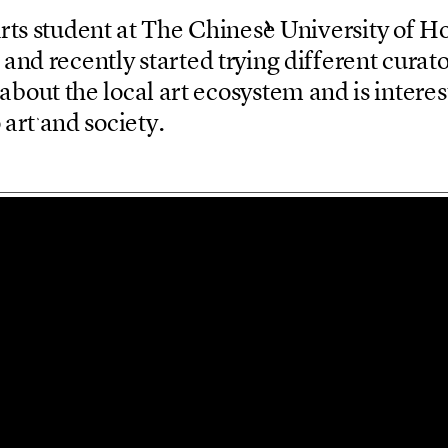
A
r
t
s
s
t
u
d
e
n
t
a
t
T
h
e
C
h
i
n
e
s
e
U
n
i
v
e
r
s
i
t
y
o
f
H
a
n
d
r
e
c
e
n
t
l
y
s
t
a
r
t
e
d
t
r
y
i
n
g
d
i
f
f
e
r
e
n
t
c
u
r
a
t
a
b
o
u
t
t
h
e
l
o
c
a
l
a
r
t
e
c
o
s
y
s
t
e
m
a
n
d
i
s
i
n
t
e
r
e
s
o
a
r
t
a
n
d
s
o
c
i
e
t
y
.