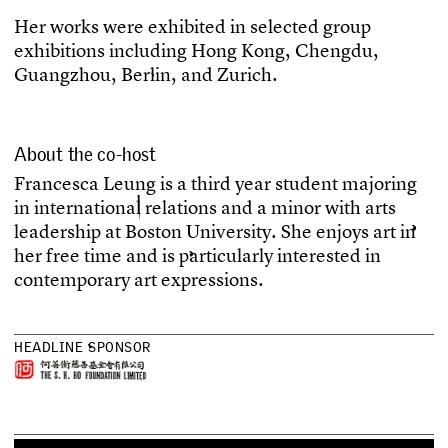
H
e
r
w
o
r
k
s
w
e
r
e
e
x
h
i
b
i
t
e
d
i
n
s
e
l
e
c
t
e
d
g
r
o
u
p
e
x
h
i
b
i
t
i
o
n
s
i
n
c
l
u
d
i
n
g
H
o
n
g
K
o
n
g
,
C
h
e
n
g
d
u
,
G
u
a
n
g
z
h
o
u
,
B
e
r
l
i
n
,
a
n
d
Z
u
r
i
c
h
.
About the co-host
F
r
a
n
c
e
s
c
a
L
e
u
n
g
i
s
a
t
h
i
r
d
y
e
a
r
s
t
u
d
e
n
t
m
a
j
o
r
i
n
g
i
n
i
n
t
e
r
n
a
t
i
o
n
a
l
r
e
l
a
t
i
o
n
s
a
n
d
a
m
i
n
o
r
w
i
t
h
a
r
t
s
l
e
a
d
e
r
s
h
i
p
a
t
B
o
s
t
o
n
U
n
i
v
e
r
s
i
t
y
.
S
h
e
e
n
j
o
y
s
a
r
t
i
n
h
e
r
f
r
e
e
t
i
m
e
a
n
d
i
s
p
a
r
t
i
c
u
l
a
r
l
y
i
n
t
e
r
e
s
t
e
d
i
n
c
o
n
t
e
m
p
o
r
a
r
y
a
r
t
e
x
p
r
e
s
s
i
o
n
s
.
H
E
A
D
L
I
N
E
S
P
O
N
S
O
R