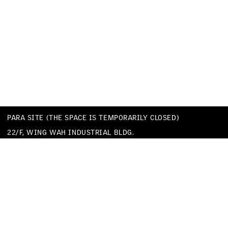
PARA SITE (THE SPACE IS TEMPORARILY CLOSED)
22/F, WING WAH INDUSTRIAL BLDG.
677 KING’S ROAD
QUARRY BAY
HONG KONG
TEL
+852 25174620
EMAIL
INFO@PARA-SITE.ART
PRIVACY POLICY
CODE OF CONDUCT & SEXUAL HARASSMENT POLICY