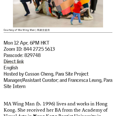
Courtesy of Ma Wing Man | 馬穎汶提供
Mon 12 Apr, 6PM HKT
Zoom ID: 844 2725 5613
Passcode: 829748
Direct link
English
Hosted by Cusson Cheng, Para Site Project
Manager/Assistant Curator; and Francesca Leung, Para
Site Intern
M
A
W
i
n
g
M
a
n
(
b
.
1
9
9
6
)
l
i
v
e
s
a
n
d
w
o
r
k
s
i
n
H
o
n
g
K
o
n
g
.
S
h
e
r
e
c
e
i
v
e
d
h
e
r
B
A
f
r
o
m
t
h
e
A
c
a
d
e
m
y
o
f