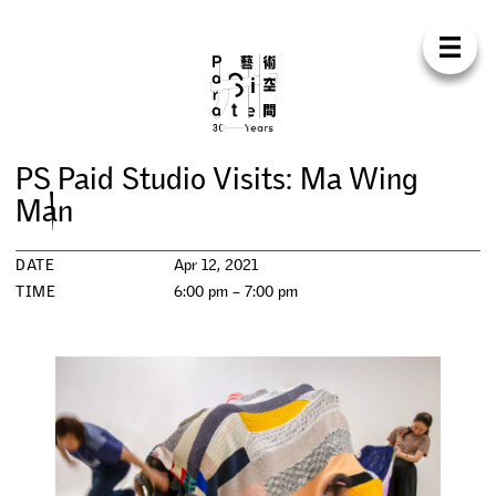
Para Sit
E
N
中
H
O
M
E
A
B
O
U
T
S
U
P
P
O
R
T
C
O
N
T
A
C
T
S
H
O
P
P
S
P
a
i
d
S
t
u
d
i
o
V
i
s
i
t
s
:
M
a
W
i
n
g
E
X
H
I
B
I
T
I
O
N
S
M
a
n
P
R
O
G
R
A
M
M
E
S
DATE
Apr 12, 2021
TIME
6:00 pm – 7:00 pm
C
O
N
F
E
R
E
N
C
E
R
E
S
I
D
E
N
C
Y
P
U
B
L
I
C
A
T
I
O
N
S
W
O
R
K
S
H
O
P
S