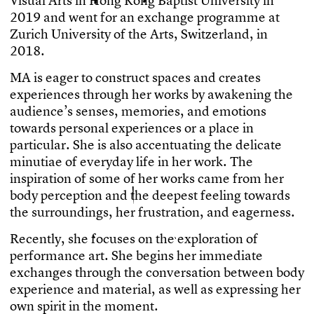
V
i
s
u
a
l
A
r
t
s
i
n
H
o
n
g
K
o
n
g
B
a
p
t
i
s
t
U
n
i
v
e
r
s
i
t
y
i
n
2
0
1
9
a
n
d
w
e
n
t
f
o
r
a
n
e
x
c
h
a
n
g
e
p
r
o
g
r
a
m
m
e
a
t
Z
u
r
i
c
h
U
n
i
v
e
r
s
i
t
y
o
f
t
h
e
A
r
t
s
,
S
w
i
t
z
e
r
l
a
n
d
,
i
n
2
0
1
8
.
M
A
i
s
e
a
g
e
r
t
o
c
o
n
s
t
r
u
c
t
s
p
a
c
e
s
a
n
d
c
r
e
a
t
e
s
e
x
p
e
r
i
e
n
c
e
s
t
h
r
o
u
g
h
h
e
r
w
o
r
k
s
b
y
a
w
a
k
e
n
i
n
g
t
h
e
a
u
d
i
e
n
c
e
’
s
s
e
n
s
e
s
,
m
e
m
o
r
i
e
s
,
a
n
d
e
m
o
t
i
o
n
s
t
o
w
a
r
d
s
p
e
r
s
o
n
a
l
e
x
p
e
r
i
e
n
c
e
s
o
r
a
p
l
a
c
e
i
n
p
a
r
t
i
c
u
l
a
r
.
S
h
e
i
s
a
l
s
o
a
c
c
e
n
t
u
a
t
i
n
g
t
h
e
d
e
l
i
c
a
t
e
m
i
n
u
t
i
a
e
o
f
e
v
e
r
y
d
a
y
l
i
f
e
i
n
h
e
r
w
o
r
k
.
T
h
e
i
n
s
p
i
r
a
t
i
o
n
o
f
s
o
m
e
o
f
h
e
r
w
o
r
k
s
c
a
m
e
f
r
o
m
h
e
r
b
o
d
y
p
e
r
c
e
p
t
i
o
n
a
n
d
t
h
e
d
e
e
p
e
s
t
f
e
e
l
i
n
g
t
o
w
a
r
d
s
t
h
e
s
u
r
r
o
u
n
d
i
n
g
s
,
h
e
r
f
r
u
s
t
r
a
t
i
o
n
,
a
n
d
e
a
g
e
r
n
e
s
s
.
R
e
c
e
n
t
l
y
,
s
h
e
f
o
c
u
s
e
s
o
n
t
h
e
e
x
p
l
o
r
a
t
i
o
n
o
f
p
e
r
f
o
r
m
a
n
c
e
a
r
t
.
S
h
e
b
e
g
i
n
s
h
e
r
i
m
m
e
d
i
a
t
e
e
x
c
h
a
n
g
e
s
t
h
r
o
u
g
h
t
h
e
c
o
n
v
e
r
s
a
t
i
o
n
b
e
t
w
e
e
n
b
o
d
y
e
x
p
e
r
i
e
n
c
e
a
n
d
m
a
t
e
r
i
a
l
,
a
s
w
e
l
l
a
s
e
x
p
r
e
s
s
i
n
g
h
e
r
o
w
n
s
p
i
r
i
t
i
n
t
h
e
m
o
m
e
n
t
.