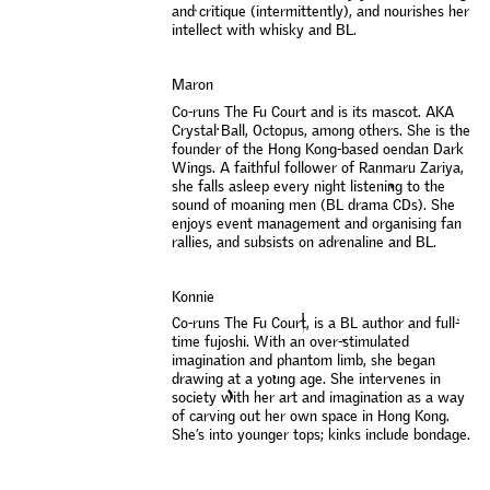
a
n
d
c
r
i
t
i
q
u
e
(
i
n
t
e
r
m
i
t
t
e
n
t
l
y
)
,
a
n
d
n
o
u
r
i
s
h
e
s
h
e
r
i
n
t
e
l
l
e
c
t
w
i
t
h
w
h
i
s
k
y
a
n
d
B
L
.
M
a
r
o
n
C
o
-
r
u
n
s
T
h
e
F
u
C
o
u
r
t
a
n
d
i
s
i
t
s
m
a
s
c
o
t
.
A
K
A
C
r
y
s
t
a
l
B
a
l
l
,
O
c
t
o
p
u
s
,
a
m
o
n
g
o
t
h
e
r
s
.
S
h
e
i
s
t
h
e
f
o
u
n
d
e
r
o
f
t
h
e
H
o
n
g
K
o
n
g
-
b
a
s
e
d
o
e
n
d
a
n
D
a
r
k
W
i
n
g
s
.
A
f
a
i
t
h
f
u
l
f
o
l
l
o
w
e
r
o
f
R
a
n
m
a
r
u
Z
a
r
i
y
a
,
s
h
e
f
a
l
l
s
a
s
l
e
e
p
e
v
e
r
y
n
i
g
h
t
l
i
s
t
e
n
i
n
g
t
o
t
h
e
s
o
u
n
d
o
f
m
o
a
n
i
n
g
m
e
n
(
B
L
d
r
a
m
a
C
D
s
)
.
S
h
e
e
n
j
o
y
s
e
v
e
n
t
m
a
n
a
g
e
m
e
n
t
a
n
d
o
r
g
a
n
i
s
i
n
g
f
a
n
r
a
l
l
i
e
s
,
a
n
d
s
u
b
s
i
s
t
s
o
n
a
d
r
e
n
a
l
i
n
e
a
n
d
B
L
.
K
o
n
n
i
e
C
o
-
r
u
n
s
T
h
e
F
u
C
o
u
r
t
,
i
s
a
B
L
a
u
t
h
o
r
a
n
d
f
u
l
l
-
t
i
m
e
f
u
j
o
s
h
i
.
W
i
t
h
a
n
o
v
e
r
-
s
t
i
m
u
l
a
t
e
d
i
m
a
g
i
n
a
t
i
o
n
a
n
d
p
h
a
n
t
o
m
l
i
m
b
,
s
h
e
b
e
g
a
n
d
r
a
w
i
n
g
a
t
a
y
o
u
n
g
a
g
e
.
S
h
e
i
n
t
e
r
v
e
n
e
s
i
n
s
o
c
i
e
t
y
w
i
t
h
h
e
r
a
r
t
a
n
d
i
m
a
g
i
n
a
t
i
o
n
a
s
a
w
a
y
o
f
c
a
r
v
i
n
g
o
u
t
h
e
r
o
w
n
s
p
a
c
e
i
n
H
o
n
g
K
o
n
g
.
S
h
e
’
s
i
n
t
o
y
o
u
n
g
e
r
t
o
p
s
;
k
i
n
k
s
i
n
c
l
u
d
e
b
o
n
d
a
g
e
.