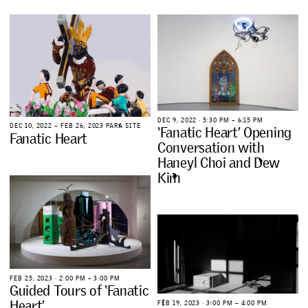
D
E
C
9
,
2
0
2
2
∙
5
:
3
0
P
M
–
6
:
1
5
P
M
D
E
C
1
0
,
2
0
2
2
–
F
E
B
2
6
,
2
0
2
3
P
A
R
A
S
I
T
E
‘
F
a
n
a
t
i
c
H
e
a
r
t
’
O
p
e
n
i
n
g
F
a
n
a
t
i
c
H
e
a
r
t
C
o
n
v
e
r
s
a
t
i
o
n
w
i
t
h
H
a
n
e
y
l
C
h
o
i
a
n
d
D
e
w
K
i
m
F
E
B
2
5
,
2
0
2
3
∙
2
:
0
0
P
M
–
3
:
0
0
P
M
G
u
i
d
e
d
T
o
u
r
s
o
f
‘
F
a
n
a
t
i
c
H
e
a
r
t
’
F
E
B
1
9
,
2
0
2
3
∙
3
:
0
0
P
M
–
4
:
0
0
P
M