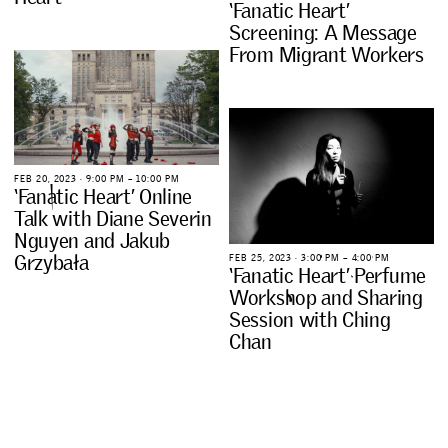
‘
F
a
n
a
t
i
c
H
e
a
r
t
’
S
c
r
e
e
n
i
n
g
:
A
M
e
s
s
a
g
e
F
r
o
m
M
i
g
r
a
n
t
W
o
r
k
e
r
s
F
E
B
2
0
,
2
0
2
3
∙
9
:
0
0
P
M
–
1
0
:
0
0
P
M
‘
F
a
n
a
t
i
c
H
e
a
r
t
’
O
n
l
i
n
e
T
a
l
k
w
i
t
h
D
i
a
n
e
S
e
v
e
r
i
n
N
g
u
y
e
n
a
n
d
J
a
k
u
b
G
r
z
y
b
a
ł
a
F
E
B
2
5
,
2
0
2
3
∙
3
:
0
0
P
M
–
4
:
0
0
P
M
‘
F
a
n
a
t
i
c
H
e
a
r
t
’
P
e
r
f
u
m
e
W
o
r
k
s
h
o
p
a
n
d
S
h
a
r
i
n
g
S
e
s
s
i
o
n
w
i
t
h
C
h
i
n
g
C
h
a
n