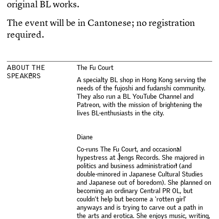
o
r
i
g
i
n
a
l
B
L
w
o
r
k
s
.
T
h
e
e
v
e
n
t
w
i
l
l
b
e
i
n
C
a
n
t
o
n
e
s
e
;
n
o
r
e
g
i
s
t
r
a
t
i
o
n
r
e
q
u
i
r
e
d
.
A
B
O
U
T
T
H
E
T
h
e
F
u
C
o
u
r
t
S
P
E
A
K
E
R
S
A
s
p
e
c
i
a
l
t
y
B
L
s
h
o
p
i
n
H
o
n
g
K
o
n
g
s
e
r
v
i
n
g
t
h
e
n
e
e
d
s
o
f
t
h
e
f
u
j
o
s
h
i
a
n
d
f
u
d
a
n
s
h
i
c
o
m
m
u
n
i
t
y
.
T
h
e
y
a
l
s
o
r
u
n
a
B
L
Y
o
u
T
u
b
e
C
h
a
n
n
e
l
a
n
d
P
a
t
r
e
o
n
,
w
i
t
h
t
h
e
m
i
s
s
i
o
n
o
f
b
r
i
g
h
t
e
n
i
n
g
t
h
e
l
i
v
e
s
B
L
-
e
n
t
h
u
s
i
a
s
t
s
i
n
t
h
e
c
i
t
y
.
D
i
a
n
e
C
o
-
r
u
n
s
T
h
e
F
u
C
o
u
r
t
,
a
n
d
o
c
c
a
s
i
o
n
a
l
h
y
p
e
s
t
r
e
s
s
a
t
J
e
n
g
s
R
e
c
o
r
d
s
.
S
h
e
m
a
j
o
r
e
d
i
n
p
o
l
i
t
i
c
s
a
n
d
b
u
s
i
n
e
s
s
a
d
m
i
n
i
s
t
r
a
t
i
o
n
(
a
n
d
d
o
u
b
l
e
-
m
i
n
o
r
e
d
i
n
J
a
p
a
n
e
s
e
C
u
l
t
u
r
a
l
S
t
u
d
i
e
s
a
n
d
J
a
p
a
n
e
s
e
o
u
t
o
f
b
o
r
e
d
o
m
)
.
S
h
e
p
l
a
n
n
e
d
o
n
b
e
c
o
m
i
n
g
a
n
o
r
d
i
n
a
r
y
C
e
n
t
r
a
l
P
R
O
L
,
b
u
t
c
o
u
l
d
n
’
t
h
e
l
p
b
u
t
b
e
c
o
m
e
a
‘
r
o
t
t
e
n
g
i
r
l
’
a
n
y
w
a
y
s
a
n
d
i
s
t
r
y
i
n
g
t
o
c
a
r
v
e
o
u
t
a
p
a
t
h
i
n
t
h
e
a
r
t
s
a
n
d
e
r
o
t
i
c
a
.
S
h
e
e
n
j
o
y
s
m
u
s
i
c
,
w
r
i
t
i
n
g
,