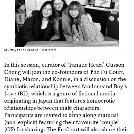
Courtesy of The Fu Court｜糧食供應所
I
n
t
h
i
s
s
e
s
s
i
o
n
,
c
u
r
a
t
o
r
o
f
‘
F
a
n
a
t
i
c
H
e
a
r
t
’
C
u
s
s
o
n
C
h
e
n
g
w
i
l
l
j
o
i
n
t
h
e
c
o
-
f
o
u
n
d
e
r
s
o
f
T
h
e
F
u
C
o
u
r
t
,
D
i
a
n
e
,
M
a
r
o
n
,
a
n
d
K
o
n
n
i
e
,
i
n
a
d
i
s
c
u
s
s
i
o
n
o
n
t
h
e
s
y
m
b
i
o
t
i
c
r
e
l
a
t
i
o
n
s
h
i
p
b
e
t
w
e
e
n
f
a
n
d
o
m
a
n
d
B
o
y
’
s
L
o
v
e
(
B
L
)
,
w
h
i
c
h
i
s
a
g
e
n
r
e
o
f
f
c
t
i
o
n
a
l
m
e
d
i
a
o
r
i
g
i
n
a
t
i
n
g
i
n
J
a
p
a
n
t
h
a
t
f
e
a
t
u
r
e
s
h
o
m
o
e
r
o
t
i
c
r
e
l
a
t
i
o
n
s
h
i
p
s
b
e
t
w
e
e
n
m
a
l
e
c
h
a
r
a
c
t
e
r
s
.
P
a
r
t
i
c
i
p
a
n
t
s
a
r
e
i
n
v
i
t
e
d
t
o
b
r
i
n
g
a
l
o
n
g
m
a
t
e
r
i
a
l
(
n
o
n
-
e
x
p
l
i
c
i
t
)
f
e
a
t
u
r
i
n
g
t
h
e
i
r
f
a
v
o
u
r
i
t
e
‘
c
o
u
p
l
e
’
(
C
P
)
f
o
r
s
h
a
r
i
n
g
.
T
h
e
F
u
C
o
u
r
t
w
i
l
l
a
l
s
o
s
h
a
r
e
t
h
e
i
r