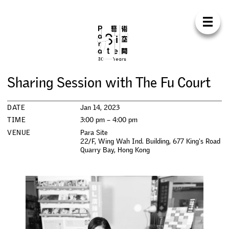
Para Sit
E
N
中
H
O
M
E
A
B
O
U
T
S
U
P
P
O
R
T
C
O
N
T
A
C
T
S
H
O
P
S
h
a
r
i
n
g
S
e
s
s
i
o
n
w
i
t
h
T
h
e
F
u
C
o
u
r
t
E
X
H
I
B
I
T
I
O
N
S
DATE
Jan 14, 2023
P
R
O
G
R
A
M
M
E
S
TIME
3:00 pm – 4:00 pm
VENUE
Para Site
22/F, Wing Wah Ind. Building, 677 King's Road
C
O
N
F
E
R
E
N
C
E
Quarry Bay
,
Hong Kong
R
E
S
I
D
E
N
C
Y
P
U
B
L
I
C
A
T
I
O
N
S
W
O
R
K
S
H
O
P
S