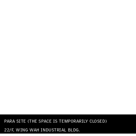
PARA SITE (THE SPACE IS TEMPORARILY CLOSED)
22/F, WING WAH INDUSTRIAL BLDG.
677 KING’S ROAD