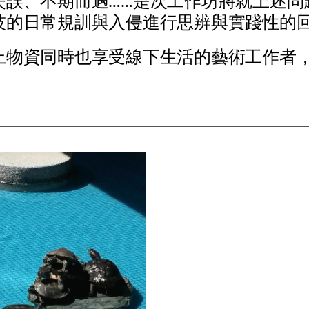
失
誤
、
不
期
而
遇
…
…
是
次
工
作
坊
將
就
上
述
問
技
的
日
常
規
訓
與
入
侵
進
行
思
辨
與
實
踐
性
的
上
物
資
同
時
也
享
受
線
下
生
活
的
藝
術
工
作
者