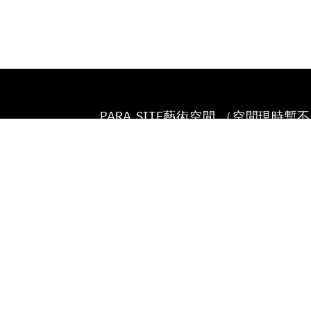
PARA SITE藝術空間 （空間現時暫
放）
香港鰂魚涌英皇道677號
榮華工業大廈22樓
電話
+852 25174620
電郵
INFO@PARA-SITE.ART