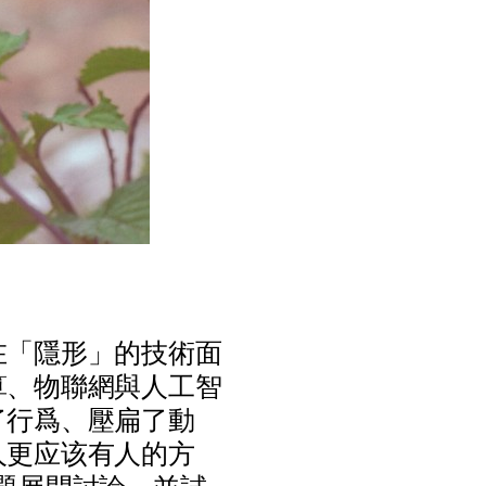
在
「
隱
形
」
的
技
術
面
算
、
物
聯
網
與
人
工
智
了
行
爲
、
壓
扁
了
動
人
更
应
该
有
人
的
方