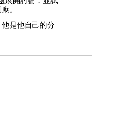
題
展
開
討
論
，
並
試
回
應
。
，
他
是
他
自
己
的
分