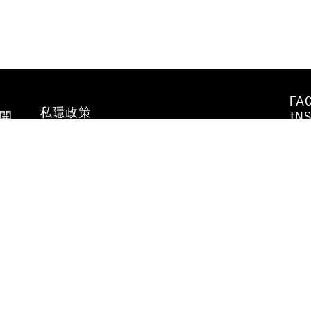
FA
私隱政策
不開
IN
WE
行為守則及
YO
防止性騷擾政策
VI