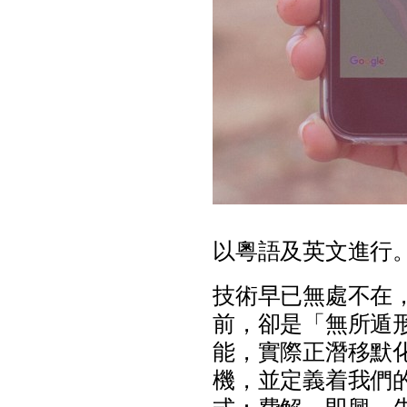
以
粵
語
及
英
文
進
行
技
術
早
已
無
處
不
在
前
，
卻
是
「
無
所
遁
能
，
實
際
正
潛
移
默
機
，
並
定
義
着
我
們