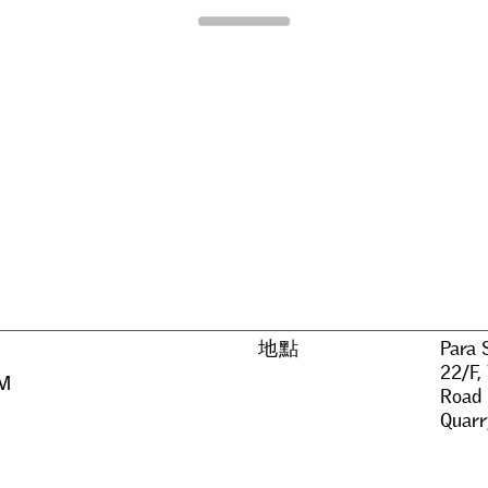
Para Site
地點
Para 
22/F,
PM
Road
Quarr