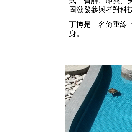
式
：
費
解
、
即
興
、
圖
激
發
參
與
者
對
科
丁
博
是
一
名
倚
重
線
身
。