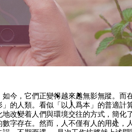
。
，
如
今
，
它
們
正
變
得
越
來
越
無
影
無
蹤
。
而
形
」
的
人
類
。
看
似
「
以
人
爲
本
」
的
普
適
計
化
地
改
變
着
人
們
與
環
境
交
往
的
方
式
，
簡
化
的
數
字
存
在
。
然
而
，
人
不
僅
有
人
的
用
处
，