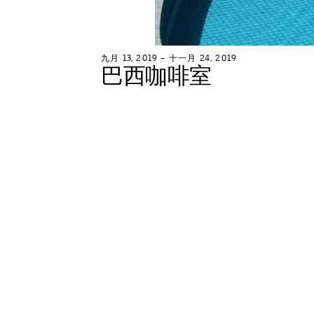
九
月
1
3
,
2
0
1
9
–
十
一
月
2
4
,
2
0
1
9
巴
西
咖
啡
室