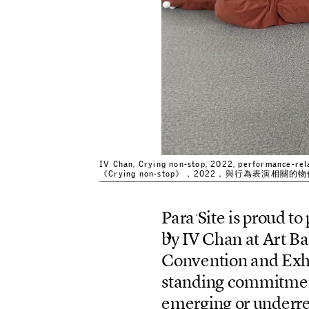
IV Chan, Crying non-stop, 2022, performance-re
《Crying non-stop》，2022，與行為表演相
P
a
r
a
S
i
t
e
i
s
p
r
o
u
d
t
o
b
y
I
V
C
h
a
n
a
t
A
r
t
B
a
C
o
n
v
e
n
t
i
o
n
a
n
d
E
x
s
t
a
n
d
i
n
g
c
o
m
m
i
t
m
e
e
m
e
r
g
i
n
g
o
r
u
n
d
e
r
r