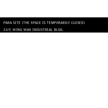
PARA SITE (THE SPACE IS TEMPORARILY CLOSED)
22/F, WING WAH INDUSTRIAL BLDG.
677 KING’S ROAD
QUARRY BAY
HONG KONG
TEL
+852 25174620
EMAIL
INFO@PARA-SITE.ART
PRIVACY POLICY
CODE OF CONDUCT & SEXUAL HARASSMENT POLICY
FACEBOOK
INSTAGRAM
WECHAT
YOUTUBE
VIMEO