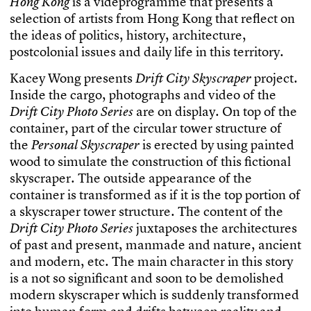
i
s
a
v
i
d
e
p
r
o
g
r
a
m
m
e
t
h
a
t
p
r
e
s
e
n
t
s
a
H
o
n
g
K
o
n
g
s
e
l
e
c
t
i
o
n
o
f
a
r
t
i
s
t
s
f
r
o
m
H
o
n
g
K
o
n
g
t
h
a
t
r
e
f
e
c
t
o
n
t
h
e
i
d
e
a
s
o
f
p
o
l
i
t
i
c
s
,
h
i
s
t
o
r
y
,
a
r
c
h
i
t
e
c
t
u
r
e
,
p
o
s
t
c
o
l
o
n
i
a
l
i
s
s
u
e
s
a
n
d
d
a
i
l
y
l
i
f
e
i
n
t
h
i
s
t
e
r
r
i
t
o
r
y
.
K
a
c
e
y
W
o
n
g
p
r
e
s
e
n
t
s
p
r
o
j
e
c
t
.
D
r
i
f
t
C
i
t
y
S
k
y
s
c
r
a
p
e
r
I
n
s
i
d
e
t
h
e
c
a
r
g
o
,
p
h
o
t
o
g
r
a
p
h
s
a
n
d
v
i
d
e
o
o
f
t
h
e
a
r
e
o
n
d
i
s
p
l
a
y
.
O
n
t
o
p
o
f
t
h
e
D
r
i
f
t
C
i
t
y
P
h
o
t
o
S
e
r
i
e
s
c
o
n
t
a
i
n
e
r
,
p
a
r
t
o
f
t
h
e
c
i
r
c
u
l
a
r
t
o
w
e
r
s
t
r
u
c
t
u
r
e
o
f
t
h
e
i
s
e
r
e
c
t
e
d
b
y
u
s
i
n
g
p
a
i
n
t
e
d
P
e
r
s
o
n
a
l
S
k
y
s
c
r
a
p
e
r
w
o
o
d
t
o
s
i
m
u
l
a
t
e
t
h
e
c
o
n
s
t
r
u
c
t
i
o
n
o
f
t
h
i
s
f
c
t
i
o
n
a
l
s
k
y
s
c
r
a
p
e
r
.
T
h
e
o
u
t
s
i
d
e
a
p
p
e
a
r
a
n
c
e
o
f
t
h
e
c
o
n
t
a
i
n
e
r
i
s
t
r
a
n
s
f
o
r
m
e
d
a
s
i
f
i
t
i
s
t
h
e
t
o
p
p
o
r
t
i
o
n
o
f
a
s
k
y
s
c
r
a
p
e
r
t
o
w
e
r
s
t
r
u
c
t
u
r
e
.
T
h
e
c
o
n
t
e
n
t
o
f
t
h
e
j
u
x
t
a
p
o
s
e
s
t
h
e
a
r
c
h
i
t
e
c
t
u
r
e
s
D
r
i
f
t
C
i
t
y
P
h
o
t
o
S
e
r
i
e
s
o
f
p
a
s
t
a
n
d
p
r
e
s
e
n
t
,
m
a
n
m
a
d
e
a
n
d
n
a
t
u
r
e
,
a
n
c
i
e
n
t
a
n
d
m
o
d
e
r
n
,
e
t
c
.
T
h
e
m
a
i
n
c
h
a
r
a
c
t
e
r
i
n
t
h
i
s
s
t
o
r
y
i
s
a
n
o
t
s
o
s
i
g
n
i
f
c
a
n
t
a
n
d
s
o
o
n
t
o
b
e
d
e
m
o
l
i
s
h
e
d
m
o
d
e
r
n
s
k
y
s
c
r
a
p
e
r
w
h
i
c
h
i
s
s
u
d
d
e
n
l
y
t
r
a
n
s
f
o
r
m
e
d