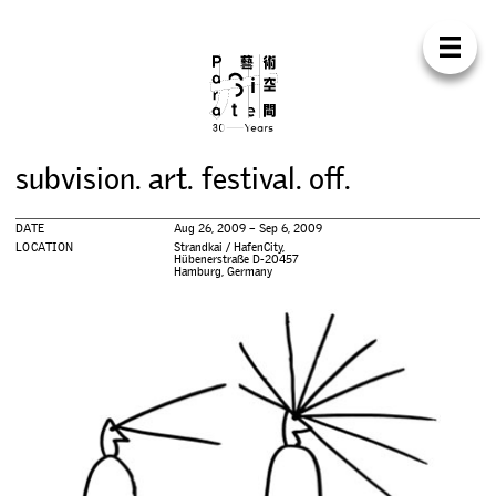
Para Sit
E
N
中
H
O
M
E
A
B
O
U
T
S
U
P
P
O
R
T
C
O
N
T
A
C
T
S
H
O
P
s
u
b
v
i
s
i
o
n
.
a
r
t
.
f
e
s
t
i
v
a
l
.
o
f
.
E
X
H
I
B
I
T
I
O
N
S
DATE
Aug 26, 2009 – Sep 6, 2009
P
R
O
G
R
A
M
M
E
S
LOCATION
Strandkai / HafenCity,
Hübenerstraße D-20457
Hamburg, Germany
C
O
N
F
E
R
E
N
C
E
R
E
S
I
D
E
N
C
Y
P
U
B
L
I
C
A
T
I
O
N
S
W
O
R
K
S
H
O
P
S