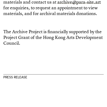
m
a
t
e
r
i
a
l
s
a
n
d
c
o
n
t
a
c
t
u
s
a
t
a
r
c
h
i
v
e
@
p
a
r
a
-
s
i
t
e
.
a
r
t
f
o
r
e
n
q
u
i
r
i
e
s
,
t
o
r
e
q
u
e
s
t
a
n
a
p
p
o
i
n
t
m
e
n
t
t
o
v
i
e
w
m
a
t
e
r
i
a
l
s
,
a
n
d
f
o
r
a
r
c
h
i
v
a
l
m
a
t
e
r
i
a
l
s
d
o
n
a
t
i
o
n
s
.
T
h
e
A
r
c
h
i
v
e
P
r
o
j
e
c
t
i
s
f
n
a
n
c
i
a
l
l
y
s
u
p
p
o
r
t
e
d
b
y
t
h
e
P
r
o
j
e
c
t
G
r
a
n
t
o
f
t
h
e
H
o
n
g
K
o
n
g
A
r
t
s
D
e
v
e
l
o
p
m
e
n
t
C
o
u
n
c
i
l
.
P
R
E
S
S
R
E
L
E
A
S
E