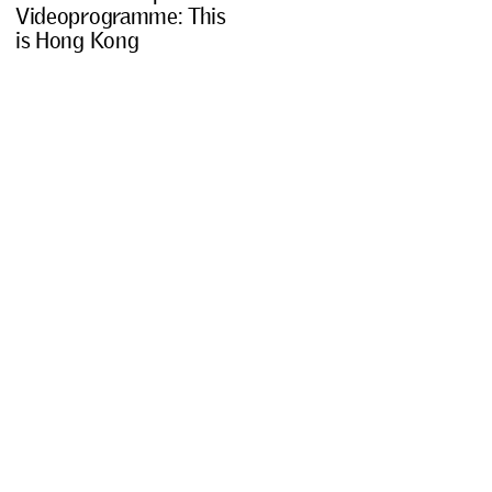
V
i
d
e
o
p
r
o
g
r
a
m
m
e
:
T
h
i
s
i
s
H
o
n
g
K
o
n
g