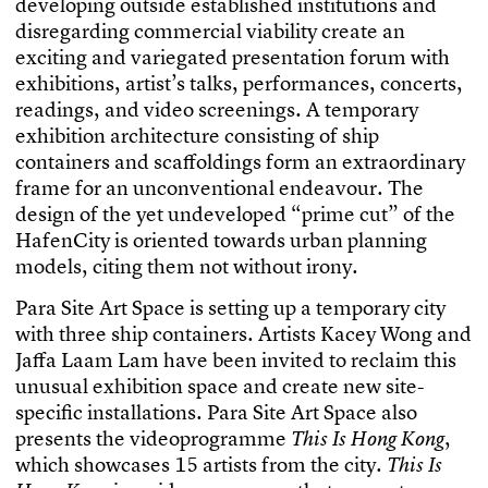
d
e
v
e
l
o
p
i
n
g
o
u
t
s
i
d
e
e
s
t
a
b
l
i
s
h
e
d
i
n
s
t
i
t
u
t
i
o
n
s
a
n
d
d
i
s
r
e
g
a
r
d
i
n
g
c
o
m
m
e
r
c
i
a
l
v
i
a
b
i
l
i
t
y
c
r
e
a
t
e
a
n
e
x
c
i
t
i
n
g
a
n
d
v
a
r
i
e
g
a
t
e
d
p
r
e
s
e
n
t
a
t
i
o
n
f
o
r
u
m
w
i
t
h
e
x
h
i
b
i
t
i
o
n
s
,
a
r
t
i
s
t
’
s
t
a
l
k
s
,
p
e
r
f
o
r
m
a
n
c
e
s
,
c
o
n
c
e
r
t
s
,
r
e
a
d
i
n
g
s
,
a
n
d
v
i
d
e
o
s
c
r
e
e
n
i
n
g
s
.
A
t
e
m
p
o
r
a
r
y
e
x
h
i
b
i
t
i
o
n
a
r
c
h
i
t
e
c
t
u
r
e
c
o
n
s
i
s
t
i
n
g
o
f
s
h
i
p
c
o
n
t
a
i
n
e
r
s
a
n
d
s
c
a
f
o
l
d
i
n
g
s
f
o
r
m
a
n
e
x
t
r
a
o
r
d
i
n
a
r
y
f
r
a
m
e
f
o
r
a
n
u
n
c
o
n
v
e
n
t
i
o
n
a
l
e
n
d
e
a
v
o
u
r
.
T
h
e
d
e
s
i
g
n
o
f
t
h
e
y
e
t
u
n
d
e
v
e
l
o
p
e
d
“
p
r
i
m
e
c
u
t
”
o
f
t
h
e
H
a
f
e
n
C
i
t
y
i
s
o
r
i
e
n
t
e
d
t
o
w
a
r
d
s
u
r
b
a
n
p
l
a
n
n
i
n
g
m
o
d
e
l
s
,
c
i
t
i
n
g
t
h
e
m
n
o
t
w
i
t
h
o
u
t
i
r
o
n
y
.
P
a
r
a
S
i
t
e
A
r
t
S
p
a
c
e
i
s
s
e
t
t
i
n
g
u
p
a
t
e
m
p
o
r
a
r
y
c
i
t
y
w
i
t
h
t
h
r
e
e
s
h
i
p
c
o
n
t
a
i
n
e
r
s
.
A
r
t
i
s
t
s
K
a
c
e
y
W
o
n
g
a
n
d
J
a
f
a
L
a
a
m
L
a
m
h
a
v
e
b
e
e
n
i
n
v
i
t
e
d
t
o
r
e
c
l
a
i
m
t
h
i
s
u
n
u
s
u
a
l
e
x
h
i
b
i
t
i
o
n
s
p
a
c
e
a
n
d
c
r
e
a
t
e
n
e
w
s
i
t
e
-
s
p
e
c
i
f
c
i
n
s
t
a
l
l
a
t
i
o
n
s
.
P
a
r
a
S
i
t
e
A
r
t
S
p
a
c
e
a
l
s
o
p
r
e
s
e
n
t
s
t
h
e
v
i
d
e
o
p
r
o
g
r
a
m
m
e
,
T
h
i
s
I
s
H
o
n
g
K
o
n
g
w
h
i
c
h
s
h
o
w
c
a
s
e
s
1
5
a
r
t
i
s
t
s
f
r
o
m
t
h
e
c
i
t
y
.
T
h
i
s
I
s