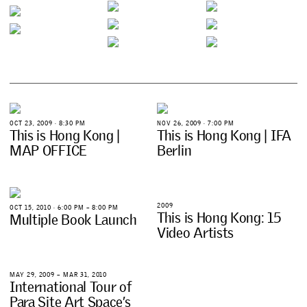
O
C
T
2
3
,
2
0
0
9
∙
8
:
3
0
P
M
N
O
V
2
6
,
2
0
0
9
∙
7
:
0
0
P
M
T
h
i
s
i
s
H
o
n
g
K
o
n
g
|
T
h
i
s
i
s
H
o
n
g
K
o
n
g
|
I
F
A
M
A
P
O
F
F
I
C
E
B
e
r
l
i
n
2
0
0
9
O
C
T
1
5
,
2
0
1
0
∙
6
:
0
0
P
M
–
8
:
0
0
P
M
T
h
i
s
i
s
H
o
n
g
K
o
n
g
:
1
5
M
u
l
t
i
p
l
e
B
o
o
k
L
a
u
n
c
h
V
i
d
e
o
A
r
t
i
s
t
s
M
A
Y
2
9
,
2
0
0
9
–
M
A
R
3
1
,
2
0
1
0
I
n
t
e
r
n
a
t
i
o
n
a
l
T
o
u
r
o
f
P
a
r
a
S
i
t
e
A
r
t
S
p
a
c
e
’
s