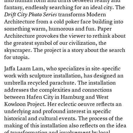
i
n
t
o
h
u
m
a
n
f
o
r
m
a
n
d
d
r
i
f
t
s
b
e
t
w
e
e
n
r
e
a
l
i
t
y
a
n
d
f
a
n
t
a
s
y
,
e
n
d
l
e
s
s
l
y
s
e
a
r
c
h
i
n
g
f
o
r
a
n
i
d
e
a
l
c
i
t
y
.
T
h
e
t
r
a
n
s
f
o
r
m
s
M
o
d
e
r
n
D
r
i
f
t
C
i
t
y
P
h
o
t
o
S
e
r
i
e
s
A
r
c
h
i
t
e
c
t
u
r
e
f
r
o
m
a
c
o
l
d
p
o
k
e
r
f
a
c
e
b
u
i
l
d
i
n
g
i
n
t
o
s
o
m
e
t
h
i
n
g
w
a
r
m
,
h
u
m
o
r
o
u
s
a
n
d
f
u
n
.
P
a
p
e
r
A
r
c
h
i
t
e
c
t
u
r
e
p
r
o
v
o
k
e
s
t
h
e
v
i
e
w
e
r
t
o
r
e
t
h
i
n
k
a
b
o
u
t
t
h
e
g
r
e
a
t
e
s
t
s
y
m
b
o
l
o
f
o
u
r
c
i
v
i
l
i
z
a
t
i
o
n
,
t
h
e
s
k
y
s
c
r
a
p
e
r
.
T
h
e
p
r
o
j
e
c
t
i
s
a
s
t
o
r
y
a
b
o
u
t
t
h
e
s
e
a
r
c
h
f
o
r
u
t
o
p
i
a
.
J
a
f
a
L
a
a
m
L
a
m
,
w
h
o
s
p
e
c
i
a
l
i
z
e
s
i
n
s
i
t
e
-
s
p
e
c
i
f
c
w
o
r
k
w
i
t
h
s
c
u
l
p
t
u
r
e
i
n
s
t
a
l
l
a
t
i
o
n
,
h
a
s
d
e
s
i
g
n
e
d
a
n
u
m
b
r
e
l
l
a
r
e
c
y
c
l
e
d
p
a
r
a
c
h
u
t
e
.
T
h
e
i
n
s
t
a
l
l
a
t
i
o
n
a
d
d
r
e
s
s
e
s
t
h
e
c
o
m
p
l
e
x
i
t
i
e
s
a
n
d
c
o
n
n
e
c
t
i
o
n
s
b
e
t
w
e
e
n
H
a
f
e
n
C
i
t
y
i
n
H
a
m
b
u
r
g
a
n
d
W
e
s
t
K
o
w
l
o
o
n
P
r
o
j
e
c
t
.
H
e
r
e
c
l
e
c
t
i
c
o
e
u
v
r
e
r
e
f
e
c
t
s
a
n
u
n
d
e
r
l
y
i
n
g
a
n
d
p
r
o
f
o
u
n
d
i
n
t
e
r
e
s
t
i
n
s
p
e
c
i
f
c
h
i
s
t
o
r
i
c
a
l
a
n
d
c
u
l
t
u
r
a
l
e
v
e
n
t
s
.
T
h
e
p
r
o
c
e
s
s
o
f
t
h
e
m
a
k
i
n
g
o
f
t
h
i
s
i
n
s
t
a
l
l
a
t
i
o
n
a
l
s
o
r
e
f
e
c
t
s
o
n
t
h
e
i
d
e
a
o
f
t
r
a
n
s
f
o
r
m
a
t
i
o
n
a
n
d
i
n
v
o
l
v
e
m
e
n
t
b
y
l
o
c
a
l