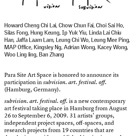
Howard Cheng Chi Lai, Chow Chun Fai, Choi Sai Ho,
Silas Fong, Hung Keung, Ip Yuk Yiu, Linda Lai Chiu
Han, Jaffa Laam Lam, Leung Chi Wo, Leung Mee Ping,
MAP Office, Kingsley Ng, Adrian Wong, Kacey Wong,
Woo Ling ling, Ban Zhang
P
a
r
a
S
i
t
e
A
r
t
S
p
a
c
e
i
s
h
o
n
o
r
e
d
t
o
a
n
n
o
u
n
c
e
i
t
s
p
a
r
t
i
c
i
p
a
t
i
o
n
i
n
s
u
b
v
i
s
i
o
n
.
a
r
t
.
f
e
s
t
i
v
a
l
.
o
f
.
(
H
a
m
b
u
r
g
,
G
e
r
m
a
n
y
)
.
i
s
a
n
e
w
c
o
n
t
e
m
p
o
r
a
r
y
s
u
b
v
i
s
i
o
n
.
a
r
t
.
f
e
s
t
i
v
a
l
.
o
f
.
a
r
t
f
e
s
t
i
v
a
l
t
a
k
i
n
g
p
l
a
c
e
i
n
H
a
m
b
u
r
g
f
r
o
m
A
u
g
u
s
t
2
6
t
o
S
e
p
t
e
m
b
e
r
6
,
2
0
0
9
.
3
1
a
r
t
i
s
t
s
’
g
r
o
u
p
s
,
i
n
d
e
p
e
n
d
e
n
t
p
r
o
j
e
c
t
s
p
a
c
e
s
,
o
f
-
s
p
a
c
e
s
,
a
n
d
r
e
s
e
a
r
c
h
p
r
o
j
e
c
t
s
f
r
o
m
1
9
c
o
u
n
t
r
i
e
s
t
h
a
t
a
r
e