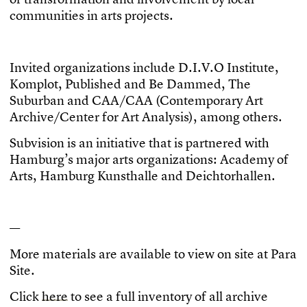
c
o
m
m
u
n
i
t
i
e
s
i
n
a
r
t
s
p
r
o
j
e
c
t
s
.
I
n
v
i
t
e
d
o
r
g
a
n
i
z
a
t
i
o
n
s
i
n
c
l
u
d
e
D
.
I
.
V
.
O
I
n
s
t
i
t
u
t
e
,
K
o
m
p
l
o
t
,
P
u
b
l
i
s
h
e
d
a
n
d
B
e
D
a
m
m
e
d
,
T
h
e
S
u
b
u
r
b
a
n
a
n
d
C
A
A
/
C
A
A
(
C
o
n
t
e
m
p
o
r
a
r
y
A
r
t
A
r
c
h
i
v
e
/
C
e
n
t
e
r
f
o
r
A
r
t
A
n
a
l
y
s
i
s
)
,
a
m
o
n
g
o
t
h
e
r
s
.
S
u
b
v
i
s
i
o
n
i
s
a
n
i
n
i
t
i
a
t
i
v
e
t
h
a
t
i
s
p
a
r
t
n
e
r
e
d
w
i
t
h
H
a
m
b
u
r
g
’
s
m
a
j
o
r
a
r
t
s
o
r
g
a
n
i
z
a
t
i
o
n
s
:
A
c
a
d
e
m
y
o
f
A
r
t
s
,
H
a
m
b
u
r
g
K
u
n
s
t
h
a
l
l
e
a
n
d
D
e
i
c
h
t
o
r
h
a
l
l
e
n
.
—
M
o
r
e
m
a
t
e
r
i
a
l
s
a
r
e
a
v
a
i
l
a
b
l
e
t
o
v
i
e
w
o
n
s
i
t
e
a
t
P
a
r
a
S
i
t
e
.
C
l
i
c
k
h
e
r
e
t
o
s
e
e
a
f
u
l
l
i
n
v
e
n
t
o
r
y
o
f
a
l
l
a
r
c
h
i
v
e