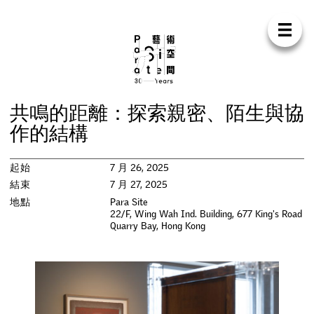
Para Sit
E
N
中
首
頁
關
於
我
們
支
持
我
們
聯
絡
我
們
商
店
共
鳴
的
距
離
：
探
索
親
密
、
陌
生
與
協
展
覽
作
的
結
構
活
動
起始
7 月 26, 2025
結束
7 月 27, 2025
研
討
會
地點
Para Site
22/F, Wing Wah Ind. Building, 677 King's Road
Quarry Bay
,
Hong Kong
藝
術
駐
留
出
版
工
作
坊