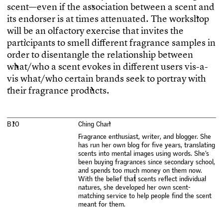
s
c
e
n
t
—
e
v
e
n
i
f
t
h
e
a
s
s
o
c
i
a
t
i
o
n
b
e
t
w
e
e
n
a
s
c
e
n
t
a
n
d
i
t
s
e
n
d
o
r
s
e
r
i
s
a
t
t
i
m
e
s
a
t
t
e
n
u
a
t
e
d
.
T
h
e
w
o
r
k
s
h
o
p
w
i
l
l
b
e
a
n
o
l
f
a
c
t
o
r
y
e
x
e
r
c
i
s
e
t
h
a
t
i
n
v
i
t
e
s
t
h
e
p
a
r
t
i
c
i
p
a
n
t
s
t
o
s
m
e
l
l
d
i
f
e
r
e
n
t
f
r
a
g
r
a
n
c
e
s
a
m
p
l
e
s
i
n
o
r
d
e
r
t
o
d
i
s
e
n
t
a
n
g
l
e
t
h
e
r
e
l
a
t
i
o
n
s
h
i
p
b
e
t
w
e
e
n
w
h
a
t
/
w
h
o
a
s
c
e
n
t
e
v
o
k
e
s
i
n
d
i
f
e
r
e
n
t
u
s
e
r
s
v
i
s
-
a
-
v
i
s
w
h
a
t
/
w
h
o
c
e
r
t
a
i
n
b
r
a
n
d
s
s
e
e
k
t
o
p
o
r
t
r
a
y
w
i
t
h
t
h
e
i
r
f
r
a
g
r
a
n
c
e
p
r
o
d
u
c
t
s
.
B
I
O
C
h
i
n
g
C
h
a
n
F
r
a
g
r
a
n
c
e
e
n
t
h
u
s
i
a
s
t
,
w
r
i
t
e
r
,
a
n
d
b
l
o
g
g
e
r
.
S
h
e
h
a
s
r
u
n
h
e
r
o
w
n
b
l
o
g
f
o
r
f
v
e
y
e
a
r
s
,
t
r
a
n
s
l
a
t
i
n
g
s
c
e
n
t
s
i
n
t
o
m
e
n
t
a
l
i
m
a
g
e
s
u
s
i
n
g
w
o
r
d
s
.
S
h
e
’
s
b
e
e
n
b
u
y
i
n
g
f
r
a
g
r
a
n
c
e
s
s
i
n
c
e
s
e
c
o
n
d
a
r
y
s
c
h
o
o
l
,
a
n
d
s
p
e
n
d
s
t
o
o
m
u
c
h
m
o
n
e
y
o
n
t
h
e
m
n
o
w
.
W
i
t
h
t
h
e
b
e
l
i
e
f
t
h
a
t
s
c
e
n
t
s
r
e
f
e
c
t
i
n
d
i
v
i
d
u
a
l
n
a
t
u
r
e
s
,
s
h
e
d
e
v
e
l
o
p
e
d
h
e
r
o
w
n
s
c
e
n
t
-
m
a
t
c
h
i
n
g
s
e
r
v
i
c
e
t
o
h
e
l
p
p
e
o
p
l
e
f
n
d
t
h
e
s
c
e
n
t
m
e
a
n
t
f
o
r
t
h
e
m
.