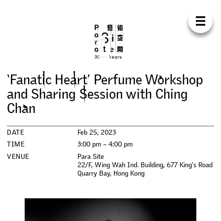
Para Sit
E
N
中
H
O
M
E
A
B
O
U
T
S
U
P
P
O
R
T
C
O
N
T
A
C
T
S
H
O
P
‘
F
a
n
a
t
i
c
H
e
a
r
t
’
P
e
r
f
u
m
e
W
o
r
k
s
h
o
p
E
X
H
I
B
I
T
I
O
N
S
a
n
d
S
h
a
r
i
n
g
S
e
s
s
i
o
n
w
i
t
h
C
h
i
n
g
C
h
a
n
P
R
O
G
R
A
M
M
E
S
DATE
Feb 25, 2023
C
O
N
F
E
R
E
N
C
E
TIME
3:00 pm – 4:00 pm
VENUE
Para Site
R
E
S
I
D
E
N
C
Y
22/F, Wing Wah Ind. Building, 677 King's Road
Quarry Bay
,
Hong Kong
P
U
B
L
I
C
A
T
I
O
N
S
W
O
R
K
S
H
O
P
S