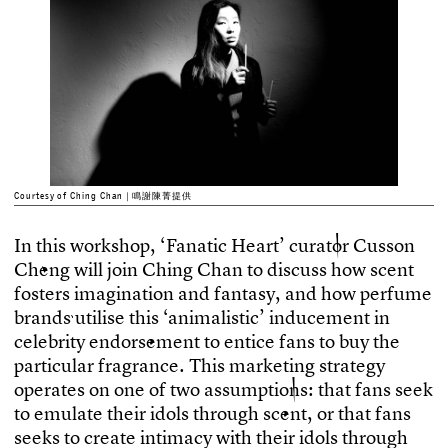
Courtesy of Ching Chan｜鳴謝陳菁提供
I
n
t
h
i
s
w
o
r
k
s
h
o
p
,
‘
F
a
n
a
t
i
c
H
e
a
r
t
’
c
u
r
a
t
o
r
C
u
s
s
o
n
C
h
e
n
g
w
i
l
l
j
o
i
n
C
h
i
n
g
C
h
a
n
t
o
d
i
s
c
u
s
s
h
o
w
s
c
e
n
t
f
o
s
t
e
r
s
i
m
a
g
i
n
a
t
i
o
n
a
n
d
f
a
n
t
a
s
y
,
a
n
d
h
o
w
p
e
r
f
u
m
e
b
r
a
n
d
s
u
t
i
l
i
s
e
t
h
i
s
‘
a
n
i
m
a
l
i
s
t
i
c
’
i
n
d
u
c
e
m
e
n
t
i
n
c
e
l
e
b
r
i
t
y
e
n
d
o
r
s
e
m
e
n
t
t
o
e
n
t
i
c
e
f
a
n
s
t
o
b
u
y
t
h
e
p
a
r
t
i
c
u
l
a
r
f
r
a
g
r
a
n
c
e
.
T
h
i
s
m
a
r
k
e
t
i
n
g
s
t
r
a
t
e
g
y
o
p
e
r
a
t
e
s
o
n
o
n
e
o
f
t
w
o
a
s
s
u
m
p
t
i
o
n
s
:
t
h
a
t
f
a
n
s
s
e
e
k
t
o
e
m
u
l
a
t
e
t
h
e
i
r
i
d
o
l
s
t
h
r
o
u
g
h
s
c
e
n
t
,
o
r
t
h
a
t
f
a
n
s
s
e
e
k
s
t
o
c
r
e
a
t
e
i
n
t
i
m
a
c
y
w
i
t
h
t
h
e
i
r
i
d
o
l
s
t
h
r
o
u
g
h