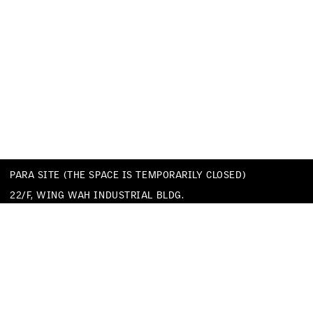
PARA SITE (THE SPACE IS TEMPORARILY CLOSED)
22/F, WING WAH INDUSTRIAL BLDG.
677 KING’S ROAD
QUARRY BAY
HONG KONG
TEL
+852 25174620
EMAIL
INFO@PARA-SITE.ART
PRIVACY POLICY