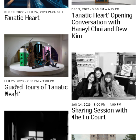
D
E
C
9
,
2
0
2
2
∙
5
:
3
0
P
M
–
6
:
1
5
P
M
D
E
C
1
0
,
2
0
2
2
–
F
E
B
2
6
,
2
0
2
3
P
A
R
A
S
I
T
E
‘
F
a
n
a
t
i
c
H
e
a
r
t
’
O
p
e
n
i
n
g
F
a
n
a
t
i
c
H
e
a
r
t
C
o
n
v
e
r
s
a
t
i
o
n
w
i
t
h
H
a
n
e
y
l
C
h
o
i
a
n
d
D
e
w
K
i
m
F
E
B
2
5
,
2
0
2
3
∙
2
:
0
0
P
M
–
3
:
0
0
P
M
G
u
i
d
e
d
T
o
u
r
s
o
f
‘
F
a
n
a
t
i
c
H
e
a
r
t
’
J
A
N
1
4
,
2
0
2
3
∙
3
:
0
0
P
M
–
4
:
0
0
P
M
S
h
a
r
i
n
g
S
e
s
s
i
o
n
w
i
t
h
T
h
e
F
u
C
o
u
r
t