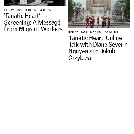
F
E
B
1
9
,
2
0
2
3
∙
3
:
0
0
P
M
–
4
:
0
0
P
M
‘
F
a
n
a
t
i
c
H
e
a
r
t
’
S
c
r
e
e
n
i
n
g
:
A
M
e
s
s
a
g
e
F
r
o
m
M
i
g
r
a
n
t
W
o
r
k
e
r
s
F
E
B
2
0
,
2
0
2
3
∙
9
:
0
0
P
M
–
1
0
:
0
0
P
M
‘
F
a
n
a
t
i
c
H
e
a
r
t
’
O
n
l
i
n
e
T
a
l
k
w
i
t
h
D
i
a
n
e
S
e
v
e
r
i
n
N
g
u
y
e
n
a
n
d
J
a
k
u
b
G
r
z
y
b
a
ł
a