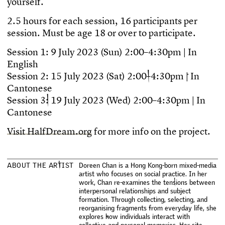
y
o
u
r
s
e
l
f
.
2
.
5
h
o
u
r
s
f
o
r
e
a
c
h
s
e
s
s
i
o
n
,
1
6
p
a
r
t
i
c
i
p
a
n
t
s
p
e
r
s
e
s
s
i
o
n
.
M
u
s
t
b
e
a
g
e
1
8
o
r
o
v
e
r
t
o
p
a
r
t
i
c
i
p
a
t
e
.
S
e
s
s
i
o
n
1
:
9
J
u
l
y
2
0
2
3
(
S
u
n
)
2
:
0
0
–
4
:
3
0
p
m
|
I
n
E
n
g
l
i
s
h
S
e
s
s
i
o
n
2
:
1
5
J
u
l
y
2
0
2
3
(
S
a
t
)
2
:
0
0
–
4
:
3
0
p
m
|
I
n
C
a
n
t
o
n
e
s
e
S
e
s
s
i
o
n
3
:
1
9
J
u
l
y
2
0
2
3
(
W
e
d
)
2
:
0
0
–
4
:
3
0
p
m
|
I
n
C
a
n
t
o
n
e
s
e
V
i
s
i
t
H
a
l
f
D
r
e
a
m
.
o
r
g
f
o
r
m
o
r
e
i
n
f
o
o
n
t
h
e
p
r
o
j
e
c
t
.
A
B
O
U
T
T
H
E
A
R
T
I
S
T
D
o
r
e
e
n
C
h
a
n
i
s
a
H
o
n
g
K
o
n
g
-
b
o
r
n
m
i
x
e
d
-
m
e
d
i
a
a
r
t
i
s
t
w
h
o
f
o
c
u
s
e
s
o
n
s
o
c
i
a
l
p
r
a
c
t
i
c
e
.
I
n
h
e
r
w
o
r
k
,
C
h
a
n
r
e
-
e
x
a
m
i
n
e
s
t
h
e
t
e
n
s
i
o
n
s
b
e
t
w
e
e
n
i
n
t
e
r
p
e
r
s
o
n
a
l
r
e
l
a
t
i
o
n
s
h
i
p
s
a
n
d
s
u
b
j
e
c
t
f
o
r
m
a
t
i
o
n
.
T
h
r
o
u
g
h
c
o
l
l
e
c
t
i
n
g
,
s
e
l
e
c
t
i
n
g
,
a
n
d
r
e
o
r
g
a
n
i
s
i
n
g
f
r
a
g
m
e
n
t
s
f
r
o
m
e
v
e
r
y
d
a
y
l
i
f
e
,
s
h
e
e
x
p
l
o
r
e
s
h
o
w
i
n
d
i
v
i
d
u
a
l
s
i
n
t
e
r
a
c
t
w
i
t
h
c
o
l
l
e
c
t
i
v
e
a
n
d
p
e
r
s
o
n
a
l
m
e
m
o
r
i
e
s
.
H
e
r
s
i
t
e
-