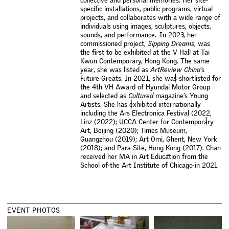
s
p
e
c
i
f
c
i
n
s
t
a
l
l
a
t
i
o
n
s
,
p
u
b
l
i
c
p
r
o
g
r
a
m
s
,
v
i
r
t
u
a
l
p
r
o
j
e
c
t
s
,
a
n
d
c
o
l
l
a
b
o
r
a
t
e
s
w
i
t
h
a
w
i
d
e
r
a
n
g
e
o
f
i
n
d
i
v
i
d
u
a
l
s
u
s
i
n
g
i
m
a
g
e
s
,
s
c
u
l
p
t
u
r
e
s
,
o
b
j
e
c
t
s
,
s
o
u
n
d
s
,
a
n
d
p
e
r
f
o
r
m
a
n
c
e
.
I
n
2
0
2
3
,
h
e
r
c
o
m
m
i
s
s
i
o
n
e
d
p
r
o
j
e
c
t
,
S
i
p
p
i
n
g
D
r
e
a
m
s
,
w
a
s
t
h
e
f
r
s
t
t
o
b
e
e
x
h
i
b
i
t
e
d
a
t
t
h
e
V
H
a
l
l
a
t
T
a
i
K
w
u
n
C
o
n
t
e
m
p
o
r
a
r
y
,
H
o
n
g
K
o
n
g
.
T
h
e
s
a
m
e
y
e
a
r
,
s
h
e
w
a
s
l
i
s
t
e
d
a
s
A
r
t
R
e
v
i
e
w
C
h
i
n
a
’
s
F
u
t
u
r
e
G
r
e
a
t
s
.
I
n
2
0
2
1
,
s
h
e
w
a
s
s
h
o
r
t
l
i
s
t
e
d
f
o
r
t
h
e
4
t
h
V
H
A
w
a
r
d
o
f
H
y
u
n
d
a
i
M
o
t
o
r
G
r
o
u
p
a
n
d
s
e
l
e
c
t
e
d
a
s
C
u
l
t
u
r
e
d
m
a
g
a
z
i
n
e
’
s
Y
o
u
n
g
A
r
t
i
s
t
s
.
S
h
e
h
a
s
e
x
h
i
b
i
t
e
d
i
n
t
e
r
n
a
t
i
o
n
a
l
l
y
i
n
c
l
u
d
i
n
g
t
h
e
A
r
s
E
l
e
c
t
r
o
n
i
c
a
F
e
s
t
i
v
a
l
(
2
0
2
2
,
L
i
n
z
(
2
0
2
2
)
;
U
C
C
A
C
e
n
t
e
r
f
o
r
C
o
n
t
e
m
p
o
r
a
r
y
A
r
t
,
B
e
i
j
i
n
g
(
2
0
2
0
)
;
T
i
m
e
s
M
u
s
e
u
m
,
G
u
a
n
g
z
h
o
u
(
2
0
1
9
)
;
A
r
t
O
m
i
,
G
h
e
n
t
,
N
e
w
Y
o
r
k
(
2
0
1
8
)
;
a
n
d
P
a
r
a
S
i
t
e
,
H
o
n
g
K
o
n
g
(
2
0
1
7
)
.
C
h
a
n
r
e
c
e
i
v
e
d
h
e
r
M
A
i
n
A
r
t
E
d
u
c
a
t
i
o
n
f
r
o
m
t
h
e
S
c
h
o
o
l
o
f
t
h
e
A
r
t
I
n
s
t
i
t
u
t
e
o
f
C
h
i
c
a
g
o
i
n
2
0
2
1
.
E
V
E
N
T
P
H
O
T
O
S