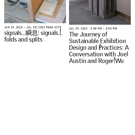
J
U
N
1
0
,
2
0
2
3
–
J
U
L
3
0
,
2
0
2
3
P
A
R
A
S
I
T
E
J
U
L
2
9
,
2
0
2
3
∙
3
:
0
0
P
M
–
4
:
0
0
P
M
s
i
g
n
a
l
s
…
瞬
息
:
s
i
g
n
a
l
s
…
T
h
e
J
o
u
r
n
e
y
o
f
f
o
l
d
s
a
n
d
s
p
l
i
t
s
S
u
s
t
a
i
n
a
b
l
e
E
x
h
i
b
i
t
i
o
n
D
e
s
i
g
n
a
n
d
P
r
a
c
t
i
c
e
s
:
A
C
o
n
v
e
r
s
a
t
i
o
n
w
i
t
h
J
o
e
l
A
u
s
t
i
n
a
n
d
R
o
g
e
r
W
u