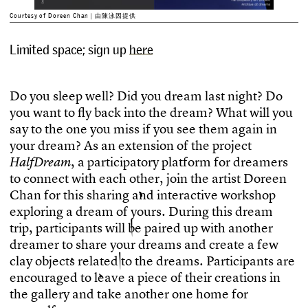
Courtesy of Doreen Chan｜由陳泳因提供
Limited space; sign up
here
D
o
y
o
u
s
l
e
e
p
w
e
l
l
?
D
i
d
y
o
u
d
r
e
a
m
l
a
s
t
n
i
g
h
t
?
D
o
y
o
u
w
a
n
t
t
o
f
y
b
a
c
k
i
n
t
o
t
h
e
d
r
e
a
m
?
W
h
a
t
w
i
l
l
y
o
u
s
a
y
t
o
t
h
e
o
n
e
y
o
u
m
i
s
s
i
f
y
o
u
s
e
e
t
h
e
m
a
g
a
i
n
i
n
y
o
u
r
d
r
e
a
m
?
A
s
a
n
e
x
t
e
n
s
i
o
n
o
f
t
h
e
p
r
o
j
e
c
t
,
a
p
a
r
t
i
c
i
p
a
t
o
r
y
p
l
a
t
f
o
r
m
f
o
r
d
r
e
a
m
e
r
s
H
a
l
f
D
r
e
a
m
t
o
c
o
n
n
e
c
t
w
i
t
h
e
a
c
h
o
t
h
e
r
,
j
o
i
n
t
h
e
a
r
t
i
s
t
D
o
r
e
e
n
C
h
a
n
f
o
r
t
h
i
s
s
h
a
r
i
n
g
a
n
d
i
n
t
e
r
a
c
t
i
v
e
w
o
r
k
s
h
o
p
e
x
p
l
o
r
i
n
g
a
d
r
e
a
m
o
f
y
o
u
r
s
.
D
u
r
i
n
g
t
h
i
s
d
r
e
a
m
t
r
i
p
,
p
a
r
t
i
c
i
p
a
n
t
s
w
i
l
l
b
e
p
a
i
r
e
d
u
p
w
i
t
h
a
n
o
t
h
e
r
d
r
e
a
m
e
r
t
o
s
h
a
r
e
y
o
u
r
d
r
e
a
m
s
a
n
d
c
r
e
a
t
e
a
f
e
w
c
l
a
y
o
b
j
e
c
t
s
r
e
l
a
t
e
d
t
o
t
h
e
d
r
e
a
m
s
.
P
a
r
t
i
c
i
p
a
n
t
s
a
r
e
e
n
c
o
u
r
a
g
e
d
t
o
l
e
a
v
e
a
p
i
e
c
e
o
f
t
h
e
i
r
c
r
e
a
t
i
o
n
s
i
n
t
h
e
g
a
l
l
e
r
y
a
n
d
t
a
k
e
a
n
o
t
h
e
r
o
n
e
h
o
m
e
f
o
r