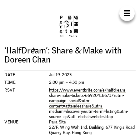
Para Sit
E
N
中
H
O
M
E
A
B
O
U
T
S
U
P
P
O
R
T
C
O
N
T
A
C
T
S
H
O
P
‘
H
a
l
f
D
r
e
a
m
’
:
S
h
a
r
e
&
M
a
k
e
w
i
t
h
E
X
H
I
B
I
T
I
O
N
S
D
o
r
e
e
n
C
h
a
n
P
R
O
G
R
A
M
M
E
S
DATE
Jul 19, 2023
TIME
2:00 pm – 4:30 pm
C
O
N
F
E
R
E
N
C
E
RSVP
https://www.eventbrite.com/e/halfdream-
share-make-tickets-669204186737?utm-
campaign=social&utm-
R
E
S
I
D
E
N
C
Y
content=attendeeshare&utm-
medium=discovery&utm-term=listing&utm-
source=cp&aff=ebdsshwebdesktop
P
U
B
L
I
C
A
T
I
O
N
S
VENUE
Para Site
22/F, Wing Wah Ind. Building, 677 King's Road
Quarry Bay
,
Hong Kong
W
O
R
K
S
H
O
P
S