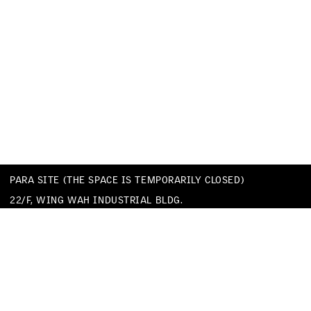
PARA SITE (THE SPACE IS TEMPORARILY CLOSED)
22/F, WING WAH INDUSTRIAL BLDG.
677 KING’S ROAD
QUARRY BAY
HONG KONG
TEL
+852 25174620
EMAIL
INFO@PARA-SITE.ART
PRIVACY POLICY