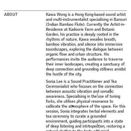
A
B
O
U
T
K
a
w
a
W
o
n
g
i
s
a
H
o
n
g
K
o
n
g
-
b
a
s
e
d
s
o
u
n
d
a
r
t
i
s
t
a
n
d
m
u
l
t
i
-
i
n
s
t
r
u
m
e
n
t
a
l
i
s
t
s
p
e
c
i
a
l
i
s
i
n
g
i
n
B
a
n
s
u
r
i
(
I
n
d
i
a
n
B
a
m
b
o
o
F
l
u
t
e
)
.
C
u
r
r
e
n
t
l
y
t
h
e
A
r
t
i
s
t
-
i
n
-
R
e
s
i
d
e
n
c
e
a
t
K
a
d
o
o
r
i
e
F
a
r
m
a
n
d
B
o
t
a
n
i
c
G
a
r
d
e
n
,
h
i
s
p
r
a
c
t
i
c
e
i
s
d
e
e
p
l
y
r
o
o
t
e
d
i
n
t
h
e
r
h
y
t
h
m
s
o
f
n
a
t
u
r
e
.
K
a
w
a
w
e
a
v
e
s
b
r
e
a
t
h
,
b
a
m
b
o
o
v
i
b
r
a
t
i
o
n
,
a
n
d
s
i
l
e
n
c
e
i
n
t
o
i
m
m
e
r
s
i
v
e
s
o
u
n
d
s
c
a
p
e
s
,
e
x
p
l
o
r
i
n
g
t
h
e
d
i
a
l
o
g
u
e
b
e
t
w
e
e
n
o
r
g
a
n
i
c
f
o
w
a
n
d
u
r
b
a
n
s
t
r
u
c
t
u
r
e
.
H
i
s
p
e
r
f
o
r
m
a
n
c
e
s
i
n
v
i
t
e
t
h
e
a
u
d
i
e
n
c
e
t
o
t
r
a
v
e
r
s
e
t
h
e
i
r
i
n
n
e
r
l
a
n
d
s
c
a
p
e
s
,
c
r
e
a
t
i
n
g
a
s
a
n
c
t
u
a
r
y
o
f
d
e
e
p
c
o
n
n
e
c
t
i
o
n
a
n
d
g
r
o
u
n
d
i
n
g
s
t
i
l
l
n
e
s
s
a
m
i
d
s
t
t
h
e
h
u
s
t
l
e
o
f
t
h
e
c
i
t
y
.
S
o
n
i
a
L
e
e
i
s
a
S
o
u
n
d
P
r
a
c
t
i
t
i
o
n
e
r
a
n
d
T
e
a
C
e
r
e
m
o
n
i
a
l
i
s
t
w
h
o
f
o
c
u
s
e
s
o
n
t
h
e
c
o
n
n
e
c
t
i
o
n
b
e
t
w
e
e
n
a
c
o
u
s
t
i
c
v
i
b
r
a
t
i
o
n
a
n
d
s
o
m
a
t
i
c
a
w
a
r
e
n
e
s
s
.
S
p
e
c
i
a
l
i
s
i
n
g
i
n
t
h
e
u
s
e
o
f
t
u
n
i
n
g
f
o
r
k
s
,
s
h
e
u
t
i
l
i
s
e
s
p
h
y
s
i
c
a
l
r
e
s
o
n
a
n
c
e
t
o
c
a
l
i
b
r
a
t
e
t
h
e
a
t
m
o
s
p
h
e
r
e
o
f
t
h
e
s
p
a
c
e
.
F
o
r
t
h
i
s
s
e
s
s
i
o
n
,
S
o
n
i
a
i
n
t
e
g
r
a
t
e
s
h
e
r
b
a
l
e
l
e
m
e
n
t
s
a
n
d
t
e
a
c
e
r
e
m
o
n
y
t
o
c
u
r
a
t
e
a
g
r
o
u
n
d
e
d
e
n
v
i
r
o
n
m
e
n
t
,
g
u
i
d
i
n
g
p
a
r
t
i
c
i
p
a
n
t
s
i
n
t
o
a
s
t
a
t
e
o
f
d
e
e
p
l
i
s
t
e
n
i
n
g
a
n
d
i
n
t
r
o
s
p
e
c
t
i
o
n
,
r
e
s
t
o
r
i
n
g
a
n
a
t
u
r
a
l
r
h
y
t
h
m
t
o
t
h
e
b
o
d
y
a
n
d
m
i
n
d
.