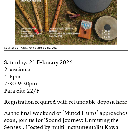
Courtesy of Kawa Wong and Sonia Lee.
S
a
t
u
r
d
a
y
,
2
1
F
e
b
r
u
a
r
y
2
0
2
6
2
s
e
s
s
i
o
n
s
:
4
-
6
p
m
7
:
3
0
-
9
:
3
0
p
m
P
a
r
a
S
i
t
e
2
2
/
F
R
e
g
i
s
t
r
a
t
i
o
n
r
e
q
u
i
r
e
d
w
i
t
h
r
e
f
u
n
d
a
b
l
e
d
e
p
o
s
i
t
h
e
r
e
A
s
t
h
e
f
n
a
l
w
e
e
k
e
n
d
o
f
‘
M
u
t
e
d
H
u
m
s
’
a
p
p
r
o
a
c
h
e
s
s
o
o
n
,
j
o
i
n
u
s
f
o
r
‘
S
o
u
n
d
J
o
u
r
n
e
y
:
U
n
m
u
t
i
n
g
t
h
e
S
e
n
s
e
s
’
.
H
o
s
t
e
d
b
y
m
u
l
t
i
-
i
n
s
t
r
u
m
e
n
t
a
l
i
s
t
K
a
w
a