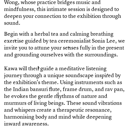
W
o
n
g
,
w
h
o
s
e
p
r
a
c
t
i
c
e
b
r
i
d
g
e
s
m
u
s
i
c
a
n
d
m
i
n
d
f
u
l
n
e
s
s
,
t
h
i
s
i
n
t
i
m
a
t
e
s
e
s
s
i
o
n
i
s
d
e
s
i
g
n
e
d
t
o
d
e
e
p
e
n
y
o
u
r
c
o
n
n
e
c
t
i
o
n
t
o
t
h
e
e
x
h
i
b
i
t
i
o
n
t
h
r
o
u
g
h
s
o
u
n
d
.
B
e
g
i
n
w
i
t
h
a
h
e
r
b
a
l
t
e
a
a
n
d
c
a
l
m
i
n
g
b
r
e
a
t
h
i
n
g
e
x
e
r
c
i
s
e
g
u
i
d
e
d
b
y
t
e
a
c
e
r
e
m
o
n
i
a
l
i
s
t
S
o
n
i
a
L
e
e
,
w
e
i
n
v
i
t
e
y
o
u
t
o
a
t
t
u
n
e
y
o
u
r
s
e
n
s
e
s
f
u
l
l
y
i
n
t
h
e
p
r
e
s
e
n
t
a
n
d
g
r
o
u
n
d
i
n
g
o
u
r
s
e
l
v
e
s
w
i
t
h
t
h
e
s
u
r
r
o
u
n
d
i
n
g
s
.
K
a
w
a
w
i
l
l
t
h
e
n
g
u
i
d
e
a
m
e
d
i
t
a
t
i
v
e
l
i
s
t
e
n
i
n
g
j
o
u
r
n
e
y
t
h
r
o
u
g
h
a
u
n
i
q
u
e
s
o
u
n
d
s
c
a
p
e
i
n
s
p
i
r
e
d
b
y
t
h
e
e
x
h
i
b
i
t
i
o
n
’
s
t
h
e
m
e
.
U
s
i
n
g
i
n
s
t
r
u
m
e
n
t
s
s
u
c
h
a
s
t
h
e
I
n
d
i
a
n
b
a
n
s
u
r
i
f
u
t
e
,
f
r
a
m
e
d
r
u
m
,
a
n
d
r
a
v
p
a
n
,
h
e
e
v
o
k
e
s
t
h
e
g
e
n
t
l
e
r
h
y
t
h
m
s
o
f
n
a
t
u
r
e
a
n
d
m
u
r
m
u
r
s
o
f
l
i
v
i
n
g
b
e
i
n
g
s
.
T
h
e
s
e
s
o
u
n
d
v
i
b
r
a
t
i
o
n
s
a
n
d
w
h
i
s
p
e
r
s
c
r
e
a
t
e
a
t
h
e
r
a
p
e
u
t
i
c
r
e
s
o
n
a
n
c
e
,
h
a
r
m
o
n
i
s
i
n
g
b
o
d
y
a
n
d
m
i
n
d
w
h
i
l
e
d
e
e
p
e
n
i
n
g
i
n
w
a
r
d
a
w
a
r
e
n
e
s
s
.