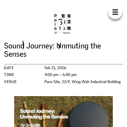
Para Sit
E
N
中
H
O
M
E
A
B
O
U
T
S
U
P
P
O
R
T
C
O
N
T
A
C
T
S
H
O
P
S
o
u
n
d
J
o
u
r
n
e
y
:
U
n
m
u
t
i
n
g
t
h
e
E
X
H
I
B
I
T
I
O
N
S
S
e
n
s
e
s
P
R
O
G
R
A
M
M
E
S
DATE
Feb 21, 2026
TIME
4:00 pm – 6:00 pm
C
O
N
F
E
R
E
N
C
E
VENUE
Para Site, 22/F, Wing Wah Industrial Building
R
E
S
I
D
E
N
C
Y
P
U
B
L
I
C
A
T
I
O
N
S
W
O
R
K
S
H
O
P
S