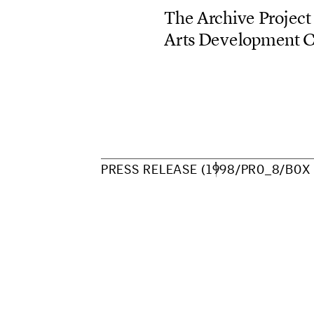
T
h
e
A
r
c
h
i
v
e
P
r
o
j
e
c
t
A
r
t
s
D
e
v
e
l
o
p
m
e
n
t
P
R
E
S
S
R
E
L
E
A
S
E
(
1
9
9
8
/
P
R
O
_
8
/
B
O
X