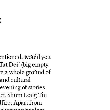
)
e
n
t
i
o
n
e
d
,
w
o
u
l
d
y
o
u
T
a
t
D
e
i
’
(
b
i
g
e
m
p
t
y
r
e
a
w
h
o
l
e
g
r
o
u
n
d
o
f
a
n
d
c
u
l
t
u
r
a
l
e
v
e
n
i
n
g
o
f
s
t
o
r
i
e
s
.
e
r
,
S
h
u
m
L
o
n
g
T
i
n
d
f
i
r
e
.
A
p
a
r
t
f
r
o
m
n
d
w
o
m
a
n
e
x
p
l
o
r
e