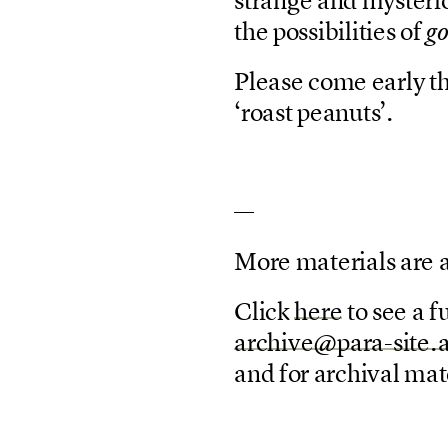
t
h
e
p
o
s
s
i
b
i
l
i
t
i
e
s
o
f
g
P
l
e
a
s
e
c
o
m
e
e
a
r
l
y
t
‘
r
o
a
s
t
p
e
a
n
u
t
s
’
.
—
M
o
r
e
m
a
t
e
r
i
a
l
s
a
r
e
C
l
i
c
k
h
e
r
e
t
o
s
e
e
a
f
a
r
c
h
i
v
e
@
p
a
r
a
-
s
i
t
e
.
a
n
d
f
o
r
a
r
c
h
i
v
a
l
m
a
t