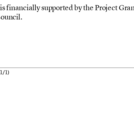
i
s
f
i
n
a
n
c
i
a
l
l
y
s
u
p
p
o
r
t
e
d
b
y
t
h
e
P
r
o
j
e
c
t
G
r
a
C
o
u
n
c
i
l
.
1
/
1
)