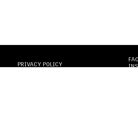
FA
PRIVACY POLICY
IN
WE
CODE OF CONDUCT & SEXUAL
.
YO
HARASSMENT POLICY
VI