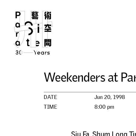
W
e
e
k
e
n
d
e
r
s
a
t
P
a
DATE
Jun 20, 1998
TIME
8:00 pm
Siu Fa, Shum Long Ti