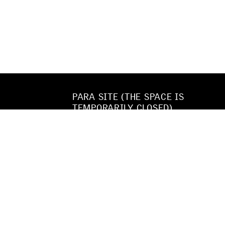
PARA SITE (THE SPACE IS
TEMPORARILY CLOSED)
22/F, WING WAH INDUSTRIAL BLDG
677 KING’S ROAD
QUARRY BAY
HONG KONG
TEL
+852 25174620
EMAIL
INFO@PARA-SITE.ART