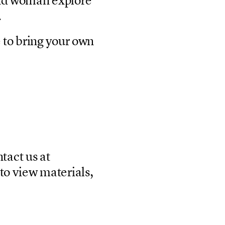
.
e
t
o
b
r
i
n
g
y
o
u
r
o
w
n
n
t
a
c
t
u
s
a
t
t
o
v
i
e
w
m
a
t
e
r
i
a
l
s
,