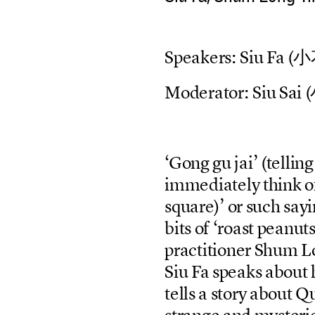
S
p
e
a
k
e
r
s
:
S
i
u
F
a
(
小
M
o
d
e
r
a
t
o
r
:
S
i
u
S
a
i
(
‘
G
o
n
g
g
u
j
a
i
’
(
t
e
l
l
i
n
g
i
m
m
e
d
i
a
t
e
l
y
t
h
i
n
k
o
s
q
u
a
r
e
)
’
o
r
s
u
c
h
s
a
y
i
b
i
t
s
o
f
‘
r
o
a
s
t
p
e
a
n
u
t
s
p
r
a
c
t
i
t
i
o
n
e
r
S
h
u
m
L
S
i
u
F
a
s
p
e
a
k
s
a
b
o
u
t
t
e
l
l
s
a
s
t
o
r
y
a
b
o
u
t
Q
s
t
r
a
n
g
e
a
n
d
m
y
s
t
e
r
i