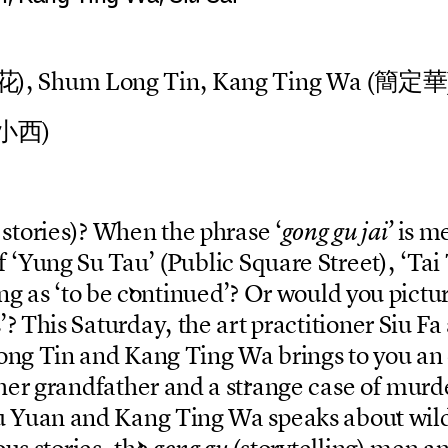
花
)
,
S
h
u
m
L
o
n
g
T
i
n
,
K
a
n
g
T
i
n
g
W
a
(
簡
定
華
小
西
)
s
t
o
r
i
e
s
)
?
W
h
e
n
t
h
e
p
h
r
a
s
e
‘
i
s
m
g
o
n
g
g
u
j
a
i
’
f
‘
Y
u
n
g
S
u
T
a
u
’
(
P
u
b
l
i
c
S
q
u
a
r
e
S
t
r
e
e
t
)
,
‘
T
a
i
n
g
a
s
‘
t
o
b
e
c
o
n
t
i
n
u
e
d
’
?
O
r
w
o
u
l
d
y
o
u
p
i
c
t
u
’
?
T
h
i
s
S
a
t
u
r
d
a
y
,
t
h
e
a
r
t
p
r
a
c
t
i
t
i
o
n
e
r
S
i
u
F
a
o
n
g
T
i
n
a
n
d
K
a
n
g
T
i
n
g
W
a
b
r
i
n
g
s
t
o
y
o
u
a
n
h
e
r
g
r
a
n
d
f
a
t
h
e
r
a
n
d
a
s
t
r
a
n
g
e
c
a
s
e
o
f
m
u
r
d
u
Y
u
a
n
a
n
d
K
a
n
g
T
i
n
g
W
a
s
p
e
a
k
s
a
b
o
u
t
w
i
l
o
u
s
s
t
o
r
i
e
s
,
t
h
e
(
s
t
o
r
y
t
e
l
l
i
n
g
)
m
e
n
a