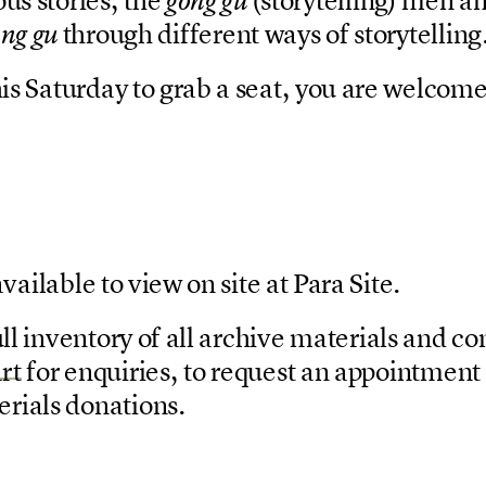
g
o
n
g
g
u
t
h
r
o
u
g
h
d
i
f
f
e
r
e
n
t
w
a
y
s
o
f
s
t
o
r
y
t
e
l
l
i
n
g
o
n
g
g
u
h
i
s
S
a
t
u
r
d
a
y
t
o
g
r
a
b
a
s
e
a
t
,
y
o
u
a
r
e
w
e
l
c
o
m
a
v
a
i
l
a
b
l
e
t
o
v
i
e
w
o
n
s
i
t
e
a
t
P
a
r
a
S
i
t
e
.
u
l
l
i
n
v
e
n
t
o
r
y
o
f
a
l
l
a
r
c
h
i
v
e
m
a
t
e
r
i
a
l
s
a
n
d
c
o
a
r
t
f
o
r
e
n
q
u
i
r
i
e
s
,
t
o
r
e
q
u
e
s
t
a
n
a
p
p
o
i
n
t
m
e
n
t
e
r
i
a
l
s
d
o
n
a
t
i
o
n
s
.