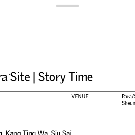
Para Site
r
a
S
i
t
e
|
S
t
o
r
y
T
i
m
e
VENUE
Para/
Sheu
n, Kang Ting Wa, Siu Sai