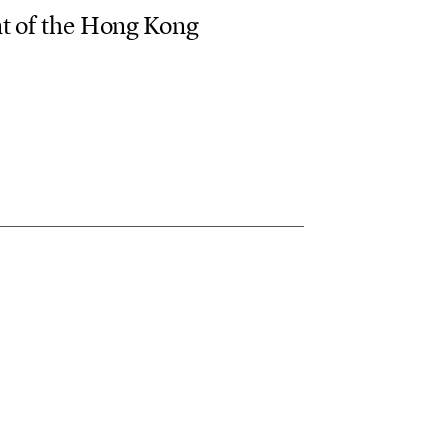
n
t
o
f
t
h
e
H
o
n
g
K
o
n
g