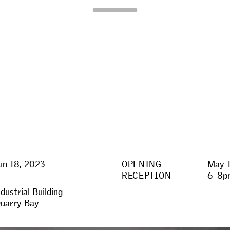
Para Site
un 18, 2023
OPENING
May 
RECEPTION
6–8p
ustrial Building
Quarry Bay