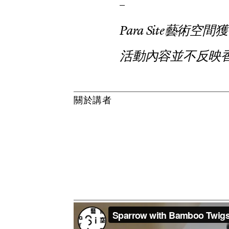
–
P
a
r
a
S
i
t
e
藝
術
空
間
獲
活
動
內
容
並
不
反
映
關
於
講
者