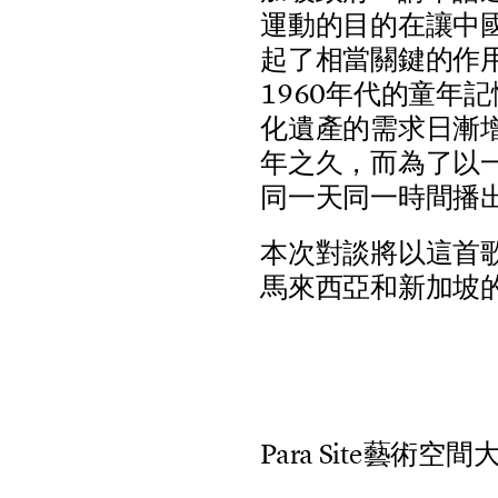
運
動
的
目
的
在
讓
中
起
了
相
當
關
鍵
的
作
1
9
6
0
年
代
的
童
年
記
化
遺
產
的
需
求
日
漸
年
之
久
，
而
為
了
以
同
一
天
同
一
時
間
播
本
次
對
談
將
以
這
首
馬
來
西
亞
和
新
加
坡
P
a
r
a
S
i
t
e
藝
術
空
間