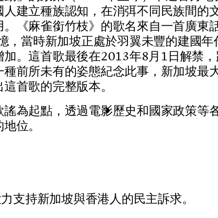
國
人
建
立
種
族
認
知
，
在
消
弭
不
同
民
族
間
的
用
。
《
麻
雀
銜
竹
枝
》
的
歌
名
來
自
一
首
廣
東
憶
，
當
時
新
加
坡
正
處
於
羽
翼
未
豐
的
建
國
年
增
加
。
這
首
歌
最
後
在
2
0
1
3
年
8
月
1
日
解
禁
，
一
種
前
所
未
有
的
姿
態
紀
念
此
事
，
新
加
坡
最
出
這
首
歌
的
完
整
版
本
。
歌
謠
為
起
點
，
透
過
電
影
歷
史
和
國
家
政
策
等
的
地
位
。
大
力
支
持
新
加
坡
與
香
港
人
的
民
主
訴
求
。