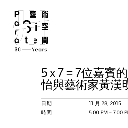
5
x
7
=
7
位
嘉
賓
的
怡
與
藝
術
家
黃
漢
日期
11 月 28, 2015
時間
5:00 PM – 7:00 