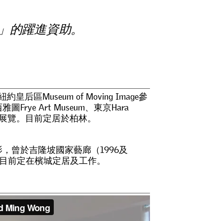
」
的
躍
進
資
助
。
紐
約
皇
后
區
M
u
s
e
u
m
o
f
M
o
v
i
n
g
I
m
a
g
e
參
西
雅
圖
F
r
y
e
A
r
t
M
u
s
e
u
m
、
東
京
H
a
r
a
展
覽
。
目
前
定
居
於
柏
林
。
影
，
曾
於
吉
隆
坡
國
家
藝
廊
（
1
9
9
6
及
目
前
定
在
檳
城
定
居
及
工
作
。