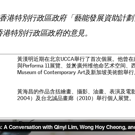
香
港
特
別
行
政
區
政
府
「
藝
能
發
展
資
助
計
劃
香
港
特
別
行
政
區
政
府
的
意
見
。
黃
漢
明
近
期
在
北
京
U
C
C
A
舉
行
了
首
次
個
展
。
他
曾
在
與
P
e
r
f
o
r
m
a
1
1
展
覽
、
並
於
廣
州
维
他
命
艺
术
空
间
、
M
u
s
e
u
m
o
f
C
o
n
t
e
m
p
o
r
a
r
y
A
r
t
及
新
加
坡
美
術
館
舉
行
黃
海
昌
的
作
品
含
括
繪
畫
、
攝
影
、
油
畫
、
表
演
及
電
2
0
0
4
）
及
台
北
誠
品
畫
廊
（
2
0
1
0
）
舉
行
個
人
展
覽
。