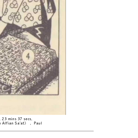
, 23 mins 37 secs,
h Alfian Sa'at》， Paul