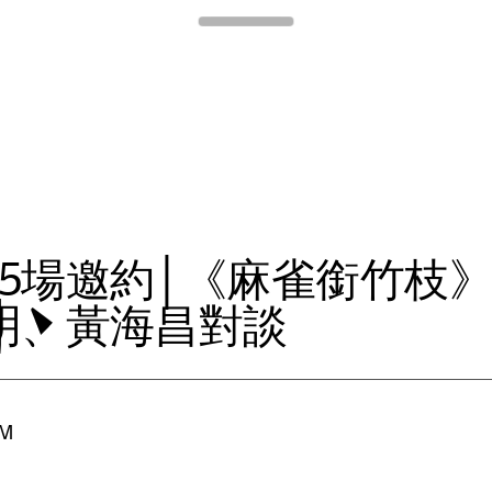
Para Site
5
場
邀
約
│
《
麻
雀
銜
竹
枝
明
、
黃
海
昌
對
談
PM