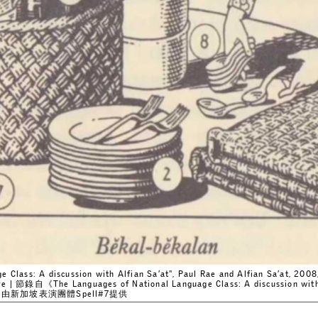
 Class: A discussion with Alfian Sa’at", Paul Rae and Alfian Sa’at, 2008
ore | 節錄自《The Languages of National Language Class: A discussion wit
7秒， 由新加坡表演團體Spell#7提供