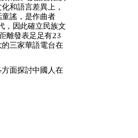
文
化
和
語
言
差
異
上
，
話
童
謠
，
是
作
曲
者
代
，
因
此
確
立
民
族
文
距
離
發
表
足
足
有
2
3
大
的
三
家
華
語
電
台
在
各
方
面
探
討
中
國
人
在