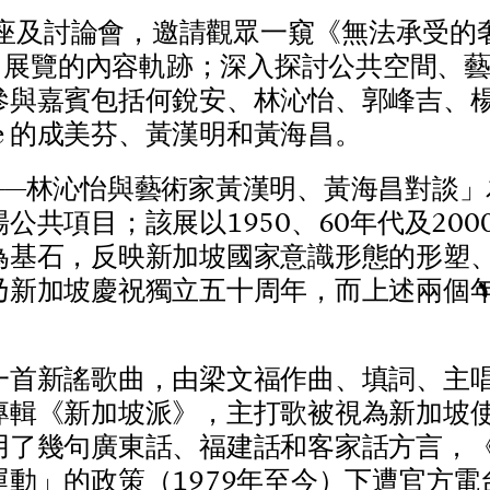
座
及
討
論
會
，
邀
請
觀
眾
一
窺
《
無
法
承
受
的
）
展
覽
的
內
容
軌
跡
；
深
入
探
討
公
共
空
間
、
參
與
嘉
賓
包
括
何
銳
安
、
林
沁
怡
、
郭
峰
吉
、
e
的
成
美
芬
、
黃
漢
明
和
黃
海
昌
。
—
—
林
沁
怡
與
藝
術
家
黃
漢
明
、
黃
海
昌
對
談
」
場
公
共
項
目
；
該
展
以
1
9
5
0
、
6
0
年
代
及
2
0
0
為
基
石
，
反
映
新
加
坡
國
家
意
識
形
態
的
形
塑
乃
新
加
坡
慶
祝
獨
立
五
十
周
年
，
而
上
述
兩
個
一
首
新
謠
歌
曲
，
由
梁
文
福
作
曲
、
填
詞
、
主
專
輯
《
新
加
坡
派
》
，
主
打
歌
被
視
為
新
加
坡
用
了
幾
句
廣
東
話
、
福
建
話
和
客
家
話
方
言
，
運
動
」
的
政
策
（
1
9
7
9
年
至
今
）
下
遭
官
方
電