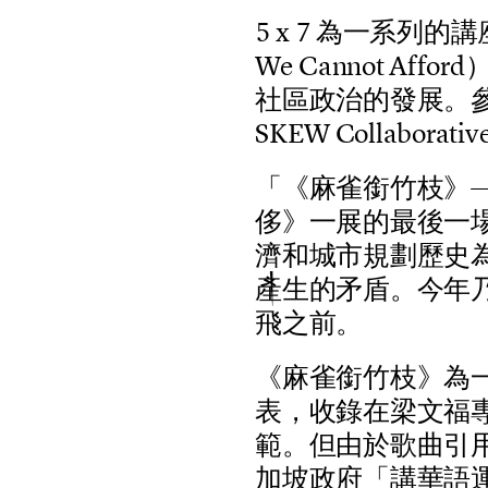
5
x
7
為
一
系
列
的
講
W
e
C
a
n
n
o
t
A
f
f
o
r
d
社
區
政
治
的
發
展
。
S
K
E
W
C
o
l
l
a
b
o
r
a
t
i
v
「
《
麻
雀
銜
竹
枝
》
侈
》
一
展
的
最
後
一
濟
和
城
市
規
劃
歷
史
產
生
的
矛
盾
。
今
年
飛
之
前
。
《
麻
雀
銜
竹
枝
》
為
表
，
收
錄
在
梁
文
福
範
。
但
由
於
歌
曲
引
加
坡
政
府
「
講
華
語