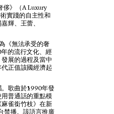
奢
侈
》
（
A
L
u
x
u
r
y
藝
術
實
踐
的
自
主
性
和
楊
嘉
輝
、
王
蕾
、
為
《
無
法
承
受
的
奢
0
年
的
流
行
文
化
、
經
、
發
展
的
過
程
及
當
中
年
代
正
值
該
國
經
濟
起
唱
。
歌
曲
於
1
9
9
0
年
發
使
用
普
通
話
的
重
點
模
《
麻
雀
銜
竹
枝
》
在
新
台
禁
播
。
該
語
言
推
廣