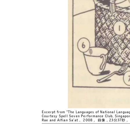
Excerpt from "The Languages of National Language
Courtesy Spell Seven Performance Club, Singap
Rae and Alfian Sa’at， 2008， 錄像，23分3