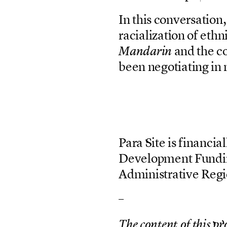
I
n
t
h
i
s
c
o
n
v
e
r
s
a
t
i
o
n
,
r
a
c
i
a
l
i
z
a
t
i
o
n
o
f
e
t
h
n
a
n
d
t
h
e
c
M
a
n
d
a
r
i
n
b
e
e
n
n
e
g
o
t
i
a
t
i
n
g
i
n
P
a
r
a
S
i
t
e
i
s
f
i
n
a
n
c
i
a
l
D
e
v
e
l
o
p
m
e
n
t
F
u
n
d
i
A
d
m
i
n
i
s
t
r
a
t
i
v
e
R
e
g
i
–
T
h
e
c
o
n
t
e
n
t
o
f
t
h
i
s
p
r