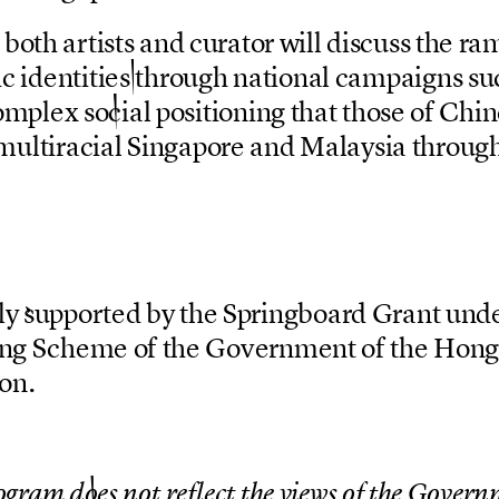
b
o
t
h
a
r
t
i
s
t
s
a
n
d
c
u
r
a
t
o
r
w
i
l
l
d
i
s
c
u
s
s
t
h
e
r
a
i
c
i
d
e
n
t
i
t
i
e
s
t
h
r
o
u
g
h
n
a
t
i
o
n
a
l
c
a
m
p
a
i
g
n
s
s
u
o
m
p
l
e
x
s
o
c
i
a
l
p
o
s
i
t
i
o
n
i
n
g
t
h
a
t
t
h
o
s
e
o
f
C
h
i
n
m
u
l
t
i
r
a
c
i
a
l
S
i
n
g
a
p
o
r
e
a
n
d
M
a
l
a
y
s
i
a
t
h
r
o
u
g
l
y
s
u
p
p
o
r
t
e
d
b
y
t
h
e
S
p
r
i
n
g
b
o
a
r
d
G
r
a
n
t
u
n
d
n
g
S
c
h
e
m
e
o
f
t
h
e
G
o
v
e
r
n
m
e
n
t
o
f
t
h
e
H
o
n
o
n
.
o
g
r
a
m
d
o
e
s
n
o
t
r
e
f
l
e
c
t
t
h
e
v
i
e
w
s
o
f
t
h
e
G
o
v
e
r
n