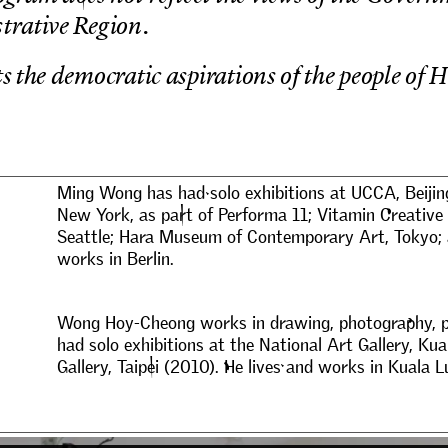
s
t
r
a
t
i
v
e
R
e
g
i
o
n
.
t
s
t
h
e
d
e
m
o
c
r
a
t
i
c
a
s
p
i
r
a
t
i
o
n
s
o
f
t
h
e
p
e
o
p
l
e
o
f
H
M
i
n
g
W
o
n
g
h
a
s
h
a
d
s
o
l
o
e
x
h
i
b
i
t
i
o
n
s
a
t
U
C
C
A
,
B
e
i
j
i
n
N
e
w
Y
o
r
k
,
a
s
p
a
r
t
o
f
P
e
r
f
o
r
m
a
1
1
;
V
i
t
a
m
i
n
C
r
e
a
t
i
v
e
S
e
a
t
t
l
e
;
H
a
r
a
M
u
s
e
u
m
o
f
C
o
n
t
e
m
p
o
r
a
r
y
A
r
t
,
T
o
k
y
o
;
w
o
r
k
s
i
n
B
e
r
l
i
n
.
W
o
n
g
H
o
y
-
C
h
e
o
n
g
w
o
r
k
s
i
n
d
r
a
w
i
n
g
,
p
h
o
t
o
g
r
a
p
h
y
,
h
a
d
s
o
l
o
e
x
h
i
b
i
t
i
o
n
s
a
t
t
h
e
N
a
t
i
o
n
a
l
A
r
t
G
a
l
l
e
r
y
,
K
u
a
G
a
l
l
e
r
y
,
T
a
i
p
e
i
(
2
0
1
0
)
.
H
e
l
i
v
e
s
a
n
d
w
o
r
k
s
i
n
K
u
a
l
a
L