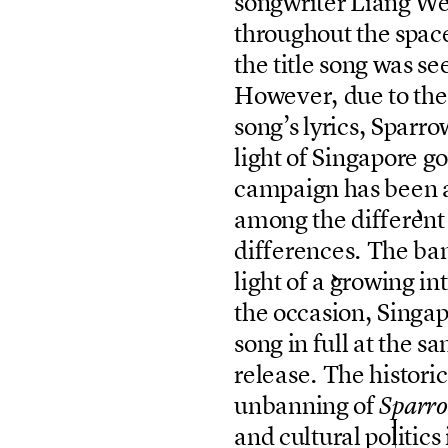
s
o
n
g
w
r
i
t
e
r
L
i
a
n
g
W
t
h
r
o
u
g
h
o
u
t
t
h
e
s
p
a
c
t
h
e
t
i
t
l
e
s
o
n
g
w
a
s
s
e
H
o
w
e
v
e
r
,
d
u
e
t
o
t
h
e
s
o
n
g
’
s
l
y
r
i
c
s
,
S
p
a
r
r
o
l
i
g
h
t
o
f
S
i
n
g
a
p
o
r
e
g
c
a
m
p
a
i
g
n
h
a
s
b
e
e
n
a
m
o
n
g
t
h
e
d
i
f
f
e
r
e
n
t
d
i
f
f
e
r
e
n
c
e
s
.
T
h
e
b
a
l
i
g
h
t
o
f
a
g
r
o
w
i
n
g
i
n
t
t
h
e
o
c
c
a
s
i
o
n
,
S
i
n
g
a
s
o
n
g
i
n
f
u
l
l
a
t
t
h
e
s
a
r
e
l
e
a
s
e
.
T
h
e
h
i
s
t
o
r
i
c
u
n
b
a
n
n
i
n
g
o
f
S
p
a
r
r
o
a
n
d
c
u
l
t
u
r
a
l
p
o
l
i
t
i
c
s