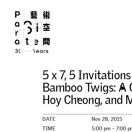
5
x
7
,
5
I
n
v
i
t
a
t
i
o
n
s
B
a
m
b
o
o
T
w
i
g
s
:
A
H
o
y
C
h
e
o
n
g
,
a
n
d
DATE
Nov 28, 2015
TIME
5:00 pm – 7:00 p