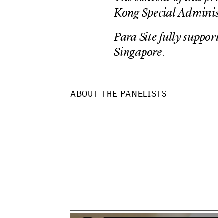
K
o
n
g
S
p
e
c
i
a
l
A
d
m
i
n
i
P
a
r
a
S
i
t
e
f
u
l
l
y
s
u
p
p
o
r
S
i
n
g
a
p
o
r
e
.
A
B
O
U
T
T
H
E
P
A
N
E
L
I
S
T
S