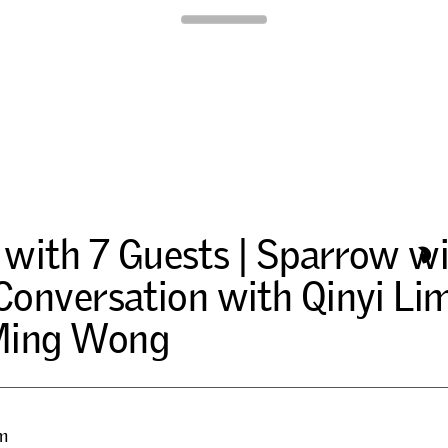
Para Site
w
i
t
h
7
G
u
e
s
t
s
|
S
p
a
r
r
o
w
w
C
o
n
v
e
r
s
a
t
i
o
n
w
i
t
h
Q
i
n
y
i
L
i
M
i
n
g
W
o
n
g
m