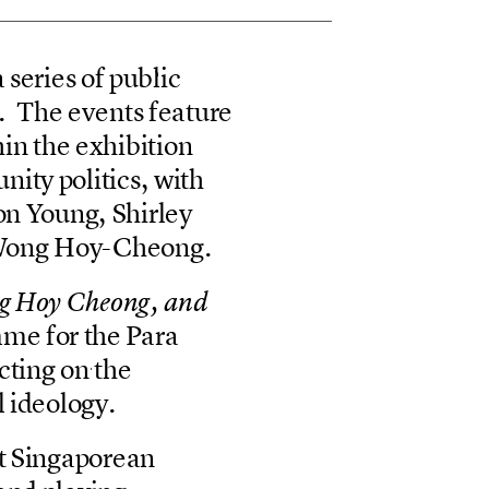
a
s
e
r
i
e
s
o
f
p
u
b
l
i
c
T
h
e
e
v
e
n
t
s
f
e
a
t
u
r
e
.
h
i
n
t
h
e
e
x
h
i
b
i
t
i
o
n
u
n
i
t
y
p
o
l
i
t
i
c
s
,
w
i
t
h
o
n
Y
o
u
n
g
,
S
h
i
r
l
e
y
W
o
n
g
H
o
y
-
C
h
e
o
n
g
.
g
H
o
y
C
h
e
o
n
g
,
a
n
d
m
m
e
f
o
r
t
h
e
P
a
r
a
c
t
i
n
g
o
n
t
h
e
l
i
d
e
o
l
o
g
y
.
t
S
i
n
g
a
p
o
r
e
a
n