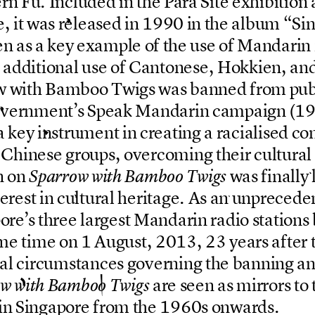
e
r
n
F
u
.
I
n
c
l
u
d
e
d
i
n
t
h
e
P
a
r
a
S
i
t
e
e
x
h
i
b
i
t
i
o
n
e
,
i
t
w
a
s
r
e
l
e
a
s
e
d
i
n
1
9
9
0
i
n
t
h
e
a
l
b
u
m
“
S
i
e
n
a
s
a
k
e
y
e
x
a
m
p
l
e
o
f
t
h
e
u
s
e
o
f
M
a
n
d
a
r
i
n
a
d
d
i
t
i
o
n
a
l
u
s
e
o
f
C
a
n
t
o
n
e
s
e
,
H
o
k
k
i
e
n
,
a
n
w
w
i
t
h
B
a
m
b
o
o
T
w
i
g
s
w
a
s
b
a
n
n
e
d
f
r
o
m
p
u
o
v
e
r
n
m
e
n
t
’
s
S
p
e
a
k
M
a
n
d
a
r
i
n
c
a
m
p
a
i
g
n
(
1
a
k
e
y
i
n
s
t
r
u
m
e
n
t
i
n
c
r
e
a
t
i
n
g
a
r
a
c
i
a
l
i
s
e
d
c
o
C
h
i
n
e
s
e
g
r
o
u
p
s
,
o
v
e
r
c
o
m
i
n
g
t
h
e
i
r
c
u
l
t
u
r
a
l
n
o
n
w
a
s
f
i
n
a
l
l
y
S
p
a
r
r
o
w
w
i
t
h
B
a
m
b
o
o
T
w
i
g
s
e
r
e
s
t
i
n
c
u
l
t
u
r
a
l
h
e
r
i
t
a
g
e
.
A
s
a
n
u
n
p
r
e
c
e
d
e
p
o
r
e
’
s
t
h
r
e
e
l
a
r
g
e
s
t
M
a
n
d
a
r
i
n
r
a
d
i
o
s
t
a
t
i
o
n
s
m
e
t
i
m
e
o
n
1
A
u
g
u
s
t
,
2
0
1
3
,
2
3
y
e
a
r
s
a
f
t
e
r
a
l
c
i
r
c
u
m
s
t
a
n
c
e
s
g
o
v
e
r
n
i
n
g
t
h
e
b
a
n
n
i
n
g
a
a
r
e
s
e
e
n
a
s
m
i
r
r
o
r
s
t
o
w
w
i
t
h
B
a
m
b
o
o
T
w
i
g
s
i
n
S
i
n
g
a
p
o
r
e
f
r
o
m
t
h
e
1
9
6
0
s
o
n
w
a
r
d
s
.