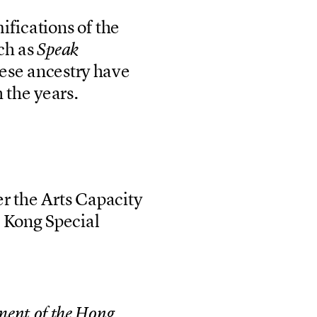
m
i
f
i
c
a
t
i
o
n
s
o
f
t
h
e
c
h
a
s
S
p
e
a
k
e
s
e
a
n
c
e
s
t
r
y
h
a
v
e
h
t
h
e
y
e
a
r
s
.
e
r
t
h
e
A
r
t
s
C
a
p
a
c
i
t
y
g
K
o
n
g
S
p
e
c
i
a
l
m
e
n
t
o
f
t
h
e
H
o
n
g