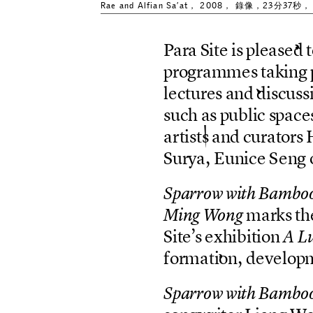
Rae and Alfian Sa’at， 2008， 錄像，23分3
P
a
r
a
S
i
t
e
i
s
p
l
e
a
s
e
d
t
p
r
o
g
r
a
m
m
e
s
t
a
k
i
n
g
l
e
c
t
u
r
e
s
a
n
d
d
i
s
c
u
s
s
s
u
c
h
a
s
p
u
b
l
i
c
s
p
a
c
e
a
r
t
i
s
t
s
a
n
d
c
u
r
a
t
o
r
s
S
u
r
y
a
,
E
u
n
i
c
e
S
e
n
g
S
p
a
r
r
o
w
w
i
t
h
B
a
m
b
o
m
a
r
k
s
t
h
M
i
n
g
W
o
n
g
S
i
t
e
’
s
e
x
h
i
b
i
t
i
o
n
A
L
f
o
r
m
a
t
i
o
n
,
d
e
v
e
l
o
p
S
p
a
r
r
o
w
w
i
t
h
B
a
m
b
o