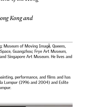
o
n
g
K
o
n
g
a
n
d
g
;
M
u
s
e
u
m
o
f
M
o
v
i
n
g
I
m
a
g
e
,
Q
u
e
e
n
s
,
S
p
a
c
e
,
G
u
a
n
g
z
h
o
u
;
F
r
y
e
A
r
t
M
u
s
e
u
m
,
a
n
d
S
i
n
g
a
p
o
r
e
A
r
t
M
u
s
e
u
m
.
H
e
l
i
v
e
s
a
n
d
p
a
i
n
t
i
n
g
,
p
e
r
f
o
r
m
a
n
c
e
,
a
n
d
f
l
m
s
a
n
d
h
a
s
l
a
L
u
m
p
u
r
(
1
9
9
6
a
n
d
2
0
0
4
)
a
n
d
E
s
l
i
t
e
u
m
p
u
r
.