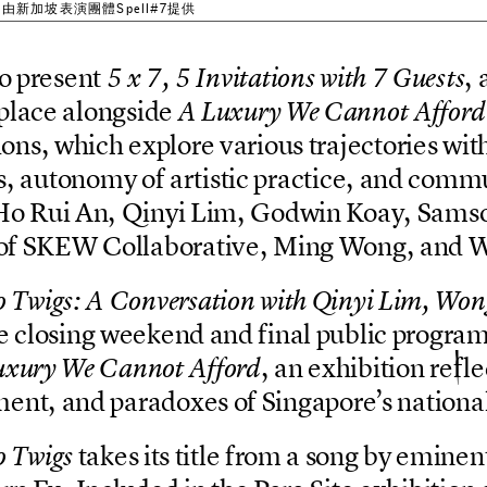
7秒， 由新加坡表演團體Spell#7提供
o
p
r
e
s
e
n
t
,
5
x
7
,
5
I
n
v
i
t
a
t
i
o
n
s
w
i
t
h
7
G
u
e
s
t
s
p
l
a
c
e
a
l
o
n
g
s
i
d
e
A
L
u
x
u
r
y
W
e
C
a
n
n
o
t
A
f
f
o
r
d
i
o
n
s
,
w
h
i
c
h
e
x
p
l
o
r
e
v
a
r
i
o
u
s
t
r
a
j
e
c
t
o
r
i
e
s
w
i
t
s
,
a
u
t
o
n
o
m
y
o
f
a
r
t
i
s
t
i
c
p
r
a
c
t
i
c
e
,
a
n
d
c
o
m
m
H
o
R
u
i
A
n
,
Q
i
n
y
i
L
i
m
,
G
o
d
w
i
n
K
o
a
y
,
S
a
m
s
o
f
S
K
E
W
C
o
l
l
a
b
o
r
a
t
i
v
e
,
M
i
n
g
W
o
n
g
,
a
n
d
o
T
w
i
g
s
:
A
C
o
n
v
e
r
s
a
t
i
o
n
w
i
t
h
Q
i
n
y
i
L
i
m
,
W
o
n
e
c
l
o
s
i
n
g
w
e
e
k
e
n
d
a
n
d
f
i
n
a
l
p
u
b
l
i
c
p
r
o
g
r
a
,
a
n
e
x
h
i
b
i
t
i
o
n
r
e
f
l
e
u
x
u
r
y
W
e
C
a
n
n
o
t
A
f
f
o
r
d
m
e
n
t
,
a
n
d
p
a
r
a
d
o
x
e
s
o
f
S
i
n
g
a
p
o
r
e
’
s
n
a
t
i
o
n
a
t
a
k
e
s
i
t
s
t
i
t
l
e
f
r
o
m
a
s
o
n
g
b
y
e
m
i
n
e
n
o
T
w
i
g
s