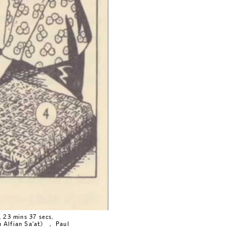
, 23 mins 37 secs,
h Alfian Sa'at》， Paul