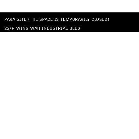
PARA SITE (THE SPACE IS TEMPORARILY CLOSED)
22/F, WING WAH INDUSTRIAL BLDG.
677 KING’S ROAD
QUARRY BAY
HONG KONG
TEL
+852 25174620
EMAIL
INFO@PARA-SITE.ART
PRIVACY POLICY
CODE OF CONDUCT & SEXUAL HARASSMENT POLICY
FACEBOOK
INSTAGRAM
WECHAT
YOUTUBE
VIMEO