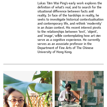
L
u
k
a
s
T
a
m
W
a
i
P
i
n
g
’
s
e
a
r
l
y
w
o
r
k
e
x
p
l
o
r
e
s
t
h
e
d
e
f
n
i
t
i
o
n
o
f
w
h
a
t
’
s
r
e
a
l
,
a
n
d
t
o
s
e
a
r
c
h
f
o
r
t
h
e
s
i
t
u
a
t
i
o
n
a
l
d
i
f
e
r
e
n
c
e
b
e
t
w
e
e
n
f
a
c
t
s
a
n
d
r
e
a
l
i
t
y
.
I
n
f
a
c
e
o
f
t
h
e
h
a
r
d
s
h
i
p
s
i
n
r
e
a
l
i
t
y
,
h
e
s
e
e
k
s
t
o
i
n
v
e
s
t
i
g
a
t
e
h
i
s
t
o
r
i
c
a
l
c
o
n
t
e
x
t
u
a
l
i
s
a
t
i
o
n
a
n
d
c
o
n
t
e
m
p
o
r
a
r
y
l
i
f
e
,
a
n
d
r
e
t
h
i
n
k
‘
m
o
d
e
r
n
i
t
y
’
i
n
a
n
A
s
i
a
n
c
o
n
t
e
x
t
.
H
i
s
r
e
c
e
n
t
i
n
t
e
r
e
s
t
p
i
v
o
t
s
t
o
t
h
e
r
e
l
a
t
i
o
n
s
h
i
p
s
b
e
t
w
e
e
n
‘
t
e
x
t
’
,
‘
o
b
j
e
c
t
’
,
a
n
d
‘
i
m
a
g
e
’
,
w
h
i
l
e
c
o
n
t
e
m
p
l
a
t
i
n
g
h
o
w
a
r
t
c
a
n
s
e
r
v
e
a
s
a
c
o
g
n
i
t
i
v
e
e
x
p
e
r
i
e
n
c
e
.
H
e
c
u
r
r
e
n
t
l
y
s
e
r
v
e
s
a
s
a
n
a
s
s
o
c
i
a
t
e
p
r
o
f
e
s
s
o
r
i
n
t
h
e
D
e
p
a
r
t
m
e
n
t
o
f
F
i
n
e
A
r
t
s
o
f
T
h
e
C
h
i
n
e
s
e
U
n
i
v
e
r
s
i
t
y
o
f
H
o
n
g
K
o
n
g
.