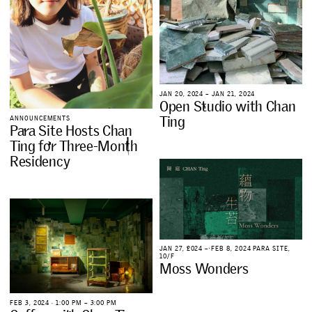
J
A
N
2
0
,
2
0
2
4
–
J
A
N
2
1
,
2
0
2
4
O
p
e
n
S
t
u
d
i
o
w
i
t
h
C
h
a
n
T
i
n
g
A
N
N
O
U
N
C
E
M
E
N
T
S
P
a
r
a
S
i
t
e
H
o
s
t
s
C
h
a
n
T
i
n
g
f
o
r
T
h
r
e
e
-
M
o
n
t
h
R
e
s
i
d
e
n
c
y
J
A
N
2
7
,
2
0
2
4
–
F
E
B
8
,
2
0
2
4
P
A
R
A
S
I
T
E
,
1
0
/
F
M
o
s
s
W
o
n
d
e
r
s
F
E
B
3
,
2
0
2
4
∙
1
:
0
0
P
M
–
3
:
0
0
P
M