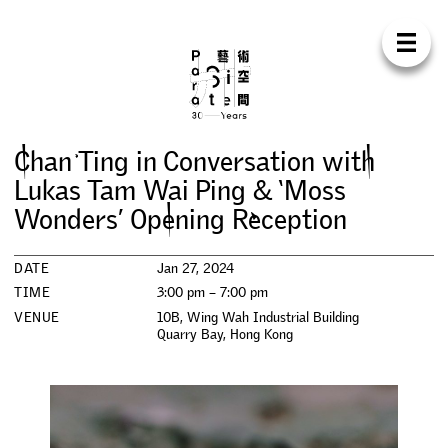
Para Sit
E
N
中
H
O
M
E
A
B
O
U
T
S
U
P
P
O
R
T
C
O
N
T
A
C
T
S
H
O
P
C
h
a
n
T
i
n
g
i
n
C
o
n
v
e
r
s
a
t
i
o
n
w
i
t
h
E
X
H
I
B
I
T
I
O
N
S
L
u
k
a
s
T
a
m
W
a
i
P
i
n
g
&
‘
M
o
s
s
W
o
n
d
e
r
s
’
O
p
e
n
i
n
g
R
e
c
e
p
t
i
o
n
P
R
O
G
R
A
M
M
E
S
DATE
Jan 27, 2024
C
O
N
F
E
R
E
N
C
E
TIME
3:00 pm – 7:00 pm
VENUE
10B, Wing Wah Industrial Building
R
E
S
I
D
E
N
C
Y
Quarry Bay
,
Hong Kong
P
U
B
L
I
C
A
T
I
O
N
S
W
O
R
K
S
H
O
P
S