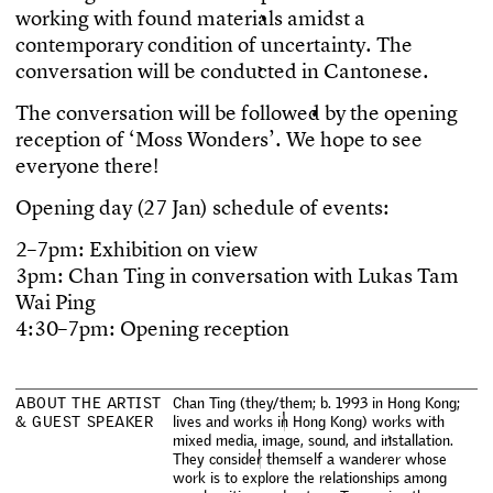
w
o
r
k
i
n
g
w
i
t
h
f
o
u
n
d
m
a
t
e
r
i
a
l
s
a
m
i
d
s
t
a
c
o
n
t
e
m
p
o
r
a
r
y
c
o
n
d
i
t
i
o
n
o
f
u
n
c
e
r
t
a
i
n
t
y
.
T
h
e
c
o
n
v
e
r
s
a
t
i
o
n
w
i
l
l
b
e
c
o
n
d
u
c
t
e
d
i
n
C
a
n
t
o
n
e
s
e
.
T
h
e
c
o
n
v
e
r
s
a
t
i
o
n
w
i
l
l
b
e
f
o
l
l
o
w
e
d
b
y
t
h
e
o
p
e
n
i
n
g
r
e
c
e
p
t
i
o
n
o
f
‘
M
o
s
s
W
o
n
d
e
r
s
’
.
W
e
h
o
p
e
t
o
s
e
e
e
v
e
r
y
o
n
e
t
h
e
r
e
!
O
p
e
n
i
n
g
d
a
y
(
2
7
J
a
n
)
s
c
h
e
d
u
l
e
o
f
e
v
e
n
t
s
:
2
–
7
p
m
:
E
x
h
i
b
i
t
i
o
n
o
n
v
i
e
w
3
p
m
:
C
h
a
n
T
i
n
g
i
n
c
o
n
v
e
r
s
a
t
i
o
n
w
i
t
h
L
u
k
a
s
T
a
m
W
a
i
P
i
n
g
4
:
3
0
–
7
p
m
:
O
p
e
n
i
n
g
r
e
c
e
p
t
i
o
n
A
B
O
U
T
T
H
E
A
R
T
I
S
T
C
h
a
n
T
i
n
g
(
t
h
e
y
/
t
h
e
m
;
b
.
1
9
9
3
i
n
H
o
n
g
K
o
n
g
;
&
G
U
E
S
T
S
P
E
A
K
E
R
l
i
v
e
s
a
n
d
w
o
r
k
s
i
n
H
o
n
g
K
o
n
g
)
w
o
r
k
s
w
i
t
h
m
i
x
e
d
m
e
d
i
a
,
i
m
a
g
e
,
s
o
u
n
d
,
a
n
d
i
n
s
t
a
l
l
a
t
i
o
n
.
T
h
e
y
c
o
n
s
i
d
e
r
t
h
e
m
s
e
l
f
a
w
a
n
d
e
r
e
r
w
h
o
s
e
w
o
r
k
i
s
t
o
e
x
p
l
o
r
e
t
h
e
r
e
l
a
t
i
o
n
s
h
i
p
s
a
m
o
n
g