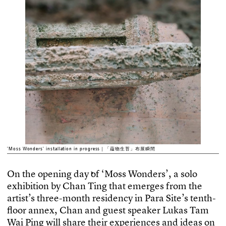
'Moss Wonders' installation in progress｜「藴物生苔」布展瞬間
O
n
t
h
e
o
p
e
n
i
n
g
d
a
y
o
f
‘
M
o
s
s
W
o
n
d
e
r
s
’
,
a
s
o
l
o
e
x
h
i
b
i
t
i
o
n
b
y
C
h
a
n
T
i
n
g
t
h
a
t
e
m
e
r
g
e
s
f
r
o
m
t
h
e
a
r
t
i
s
t
’
s
t
h
r
e
e
-
m
o
n
t
h
r
e
s
i
d
e
n
c
y
i
n
P
a
r
a
S
i
t
e
’
s
t
e
n
t
h
-
f
o
o
r
a
n
n
e
x
,
C
h
a
n
a
n
d
g
u
e
s
t
s
p
e
a
k
e
r
L
u
k
a
s
T
a
m
W
a
i
P
i
n
g
w
i
l
l
s
h
a
r
e
t
h
e
i
r
e
x
p
e
r
i
e
n
c
e
s
a
n
d
i
d
e
a
s
o
n