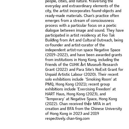
p
e
o
p
l
e
,
c
i
t
i
e
s
,
a
n
d
n
a
t
u
r
e
.
T
r
a
v
e
r
s
i
n
g
t
h
e
e
v
e
r
y
d
a
y
a
n
d
e
x
t
r
a
o
r
d
i
n
a
r
y
e
l
e
m
e
n
t
s
o
f
t
h
e
c
i
t
y
,
t
h
e
a
r
t
i
s
t
i
n
c
o
r
p
o
r
a
t
e
s
f
o
u
n
d
o
b
j
e
c
t
s
a
n
d
r
e
a
d
y
-
m
a
d
e
m
a
t
e
r
i
a
l
s
.
C
h
a
n
’
s
p
r
a
c
t
i
c
e
o
f
t
e
n
e
m
e
r
g
e
s
f
r
o
m
a
s
t
r
e
a
m
o
f
c
o
n
s
c
i
o
u
s
n
e
s
s
p
r
o
c
e
s
s
w
i
t
h
a
p
a
r
t
i
c
u
l
a
r
f
o
c
u
s
o
n
a
p
o
e
t
i
c
d
i
a
l
o
g
u
e
b
e
t
w
e
e
n
i
m
a
g
e
a
n
d
s
o
u
n
d
.
T
h
e
y
h
a
v
e
p
a
r
t
i
c
i
p
a
t
e
d
i
n
a
r
t
i
s
t
r
e
s
i
d
e
n
c
y
a
t
F
o
o
T
a
k
B
u
i
l
d
i
n
g
f
r
o
m
A
r
t
a
n
d
C
u
l
t
u
r
a
l
O
u
t
r
e
a
c
h
,
b
e
i
n
g
c
o
-
f
o
u
n
d
e
r
a
n
d
a
r
t
i
s
t
-
c
u
r
a
t
o
r
o
f
t
h
e
i
n
d
e
p
e
n
d
e
n
t
a
r
t
i
s
t
-
r
u
n
s
p
a
c
e
N
e
g
a
t
i
v
e
S
p
a
c
e
(
2
0
1
9
–
2
0
2
2
)
,
a
n
d
h
a
v
e
b
e
e
n
a
w
a
r
d
e
d
g
r
a
n
t
s
f
r
o
m
i
n
s
t
i
t
u
t
i
o
n
s
i
n
H
o
n
g
K
o
n
g
,
i
n
c
l
u
d
i
n
g
t
h
e
F
r
i
e
n
d
s
o
f
t
h
e
C
U
H
K
A
r
t
M
u
s
e
u
m
R
e
s
e
a
r
c
h
G
r
a
n
t
(
2
0
2
2
)
a
n
d
P
a
r
a
S
i
t
e
’
s
N
o
E
x
i
t
G
r
a
n
t
f
o
r
U
n
p
a
i
d
A
r
t
i
s
t
i
c
L
a
b
o
u
r
(
2
0
2
0
)
.
T
h
e
i
r
r
e
c
e
n
t
s
o
l
o
e
x
h
i
b
i
t
i
o
n
s
i
n
c
l
u
d
e
‘
S
m
o
k
i
n
g
R
o
o
m
’
a
t
P
M
Q
,
H
o
n
g
K
o
n
g
(
2
0
2
1
)
;
r
e
c
e
n
t
g
r
o
u
p
e
x
h
i
b
i
t
i
o
n
s
i
n
c
l
u
d
e
‘
E
x
e
r
c
i
s
i
n
g
F
r
e
e
d
o
m
’
a
t
H
A
R
T
H
a
u
s
,
H
o
n
g
K
o
n
g
(
2
0
2
3
)
,
a
n
d
‘
T
e
m
p
o
r
a
r
y
’
a
t
N
e
g
a
t
i
v
e
S
p
a
c
e
,
H
o
n
g
K
o
n
g
(
2
0
2
2
)
.
C
h
a
n
r
e
c
e
i
v
e
d
t
h
e
i
r
M
F
A
i
n
a
r
t
c
r
e
a
t
i
o
n
a
n
d
B
F
A
f
r
o
m
t
h
e
C
h
i
n
e
s
e
U
n
i
v
e
r
s
i
t
y
o
f
H
o
n
g
K
o
n
g
i
n
2
0
2
3
a
n
d
2
0
1
9
r
e
s
p
e
c
t
i
v
e
l
y
.
c
h
a
n
-
t
i
n
g
.
c
o
m