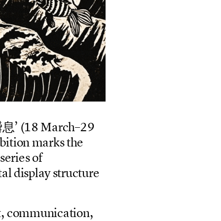
瞬
息
’
(
1
8
M
a
r
c
h
–
2
9
b
i
t
i
o
n
m
a
r
k
s
t
h
e
s
e
r
i
e
s
o
f
t
a
l
d
i
s
p
l
a
y
s
t
r
u
c
t
u
r
e
t
,
c
o
m
m
u
n
i
c
a
t
i
o
n
,