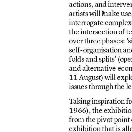
a
c
t
i
o
n
s
,
a
n
d
i
n
t
e
r
v
e
a
r
t
i
s
t
s
w
i
l
l
m
a
k
e
u
s
e
i
n
t
e
r
r
o
g
a
t
e
c
o
m
p
l
e
x
t
h
e
i
n
t
e
r
s
e
c
t
i
o
n
o
f
t
o
v
e
r
t
h
r
e
e
p
h
a
s
e
s
:
‘
s
s
e
l
f
-
o
r
g
a
n
i
s
a
t
i
o
n
a
n
f
o
l
d
s
a
n
d
s
p
l
i
t
s
’
(
o
p
e
a
n
d
a
l
t
e
r
n
a
t
i
v
e
e
c
o
1
1
A
u
g
u
s
t
)
w
i
l
l
e
x
p
l
i
s
s
u
e
s
t
h
r
o
u
g
h
t
h
e
l
e
T
a
k
i
n
g
i
n
s
p
i
r
a
t
i
o
n
f
r
1
9
6
6
)
,
t
h
e
e
x
h
i
b
i
t
i
o
f
r
o
m
t
h
e
p
i
v
o
t
p
o
i
n
t
e
x
h
i
b
i
t
i
o
n
t
h
a
t
i
s
a
l
l