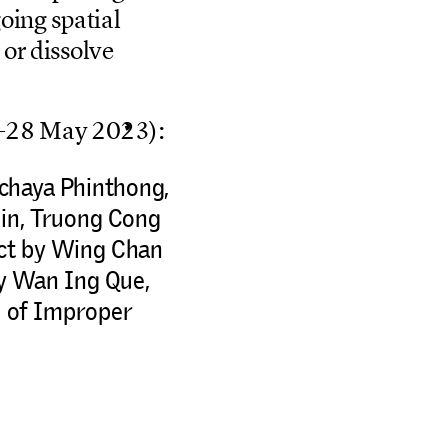
g
o
i
n
g
s
p
a
t
i
a
l
o
r
d
i
s
s
o
l
v
e
–
2
8
M
a
y
2
0
2
3
)
:
tchaya Phinthong,
Hin, Truong Cong
ect by Wing Chan
by Wan Ing Que,
l of Improper