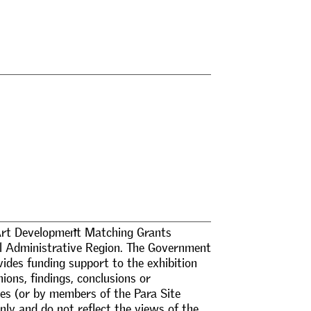
A
r
t
D
e
v
e
l
o
p
m
e
n
t
M
a
t
c
h
i
n
g
G
r
a
n
t
s
l
A
d
m
i
n
i
s
t
r
a
t
i
v
e
R
e
g
i
o
n
.
T
h
e
G
o
v
e
r
n
m
e
n
t
v
i
d
e
s
f
u
n
d
i
n
g
s
u
p
p
o
r
t
t
o
t
h
e
e
x
h
i
b
i
t
i
o
n
n
i
o
n
s
,
f
n
d
i
n
g
s
,
c
o
n
c
l
u
s
i
o
n
s
o
r
e
s
(
o
r
b
y
m
e
m
b
e
r
s
o
f
t
h
e
P
a
r
a
S
i
t
e
n
l
y
a
n
d
d
o
n
o
t
r
e
f
e
c
t
t
h
e
v
i
e
w
s
o
f
t
h
e