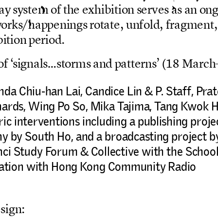
a
y
s
y
s
t
e
m
o
f
t
h
e
e
x
h
i
b
i
t
i
o
n
s
e
r
v
e
s
a
s
a
n
o
n
w
o
r
k
s
/
h
a
p
p
e
n
i
n
g
s
r
o
t
a
t
e
,
u
n
f
o
l
d
,
f
r
a
g
m
e
n
t
,
b
i
t
i
o
n
p
e
r
i
o
d
.
o
f
‘
s
i
g
n
a
l
s
…
s
t
o
r
m
s
a
n
d
p
a
t
t
e
r
n
s
’
(
1
8
M
a
r
c
h
nda Chiu-han Lai, Candice Lin & P. Staff, Pra
ards, Wing Po So, Mika Tajima, Tang Kwok 
ic interventions including a publishing proj
y by South Ho, and a broadcasting project 
nci Study Forum & Collective with the Schoo
oration with Hong Kong Community Radio
e
s
i
g
n
: