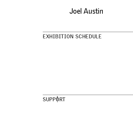
Joel Austin
E
X
H
I
B
I
T
I
O
N
S
C
H
E
D
U
L
E
S
U
P
P
O
R
T