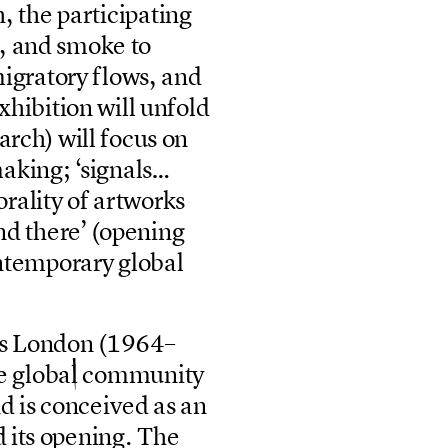
h
,
t
h
e
p
a
r
t
i
c
i
p
a
t
i
n
g
,
a
n
d
s
m
o
k
e
t
o
m
i
g
r
a
t
o
r
y
f
l
o
w
s
,
a
n
d
x
h
i
b
i
t
i
o
n
w
i
l
l
u
n
f
o
l
d
a
r
c
h
)
w
i
l
l
f
o
c
u
s
o
n
m
a
k
i
n
g
;
‘
s
i
g
n
a
l
s
…
o
r
a
l
i
t
y
o
f
a
r
t
w
o
r
k
s
n
d
t
h
e
r
e
’
(
o
p
e
n
i
n
g
n
t
e
m
p
o
r
a
r
y
g
l
o
b
a
l
s
L
o
n
d
o
n
(
1
9
6
4
–
e
g
l
o
b
a
l
c
o
m
m
u
n
i
t
y
n
d
i
s
c
o
n
c
e
i
v
e
d
a
s
a
n
d
i
t
s
o
p
e
n
i
n
g
.
T
h
e