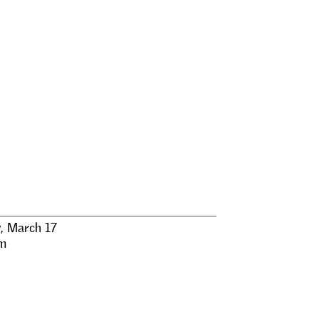
y, March 17
m