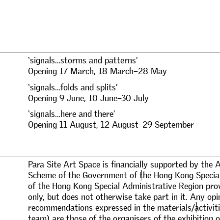
‘
s
i
g
n
a
l
s
…
s
t
o
r
m
s
a
n
d
p
a
t
t
e
r
n
s
’
O
p
e
n
i
n
g
1
7
M
a
r
c
h
,
1
8
M
a
r
c
h
–
2
8
M
a
y
‘
s
i
g
n
a
l
s
…
f
o
l
d
s
a
n
d
s
p
l
i
t
s
’
O
p
e
n
i
n
g
9
J
u
n
e
,
1
0
J
u
n
e
–
3
0
J
u
l
y
‘
s
i
g
n
a
l
s
…
h
e
r
e
a
n
d
t
h
e
r
e
’
O
p
e
n
i
n
g
1
1
A
u
g
u
s
t
,
1
2
A
u
g
u
s
t
–
2
9
S
e
p
t
e
m
b
e
r
P
a
r
a
S
i
t
e
A
r
t
S
p
a
c
e
i
s
f
n
a
n
c
i
a
l
l
y
s
u
p
p
o
r
t
e
d
b
y
t
h
e
S
c
h
e
m
e
o
f
t
h
e
G
o
v
e
r
n
m
e
n
t
o
f
t
h
e
H
o
n
g
K
o
n
g
S
p
e
c
i
a
o
f
t
h
e
H
o
n
g
K
o
n
g
S
p
e
c
i
a
l
A
d
m
i
n
i
s
t
r
a
t
i
v
e
R
e
g
i
o
n
p
r
o
o
n
l
y
,
b
u
t
d
o
e
s
n
o
t
o
t
h
e
r
w
i
s
e
t
a
k
e
p
a
r
t
i
n
i
t
.
A
n
y
o
p
i
r
e
c
o
m
m
e
n
d
a
t
i
o
n
s
e
x
p
r
e
s
s
e
d
i
n
t
h
e
m
a
t
e
r
i
a
l
s
/
a
c
t
i
v
i
t
i
t
e
a
m
)
a
r
e
t
h
o
s
e
o
f
t
h
e
o
r
g
a
n
i
s
e
r
s
o
f
t
h
e
e
x
h
i
b
i
t
i
o
n
o