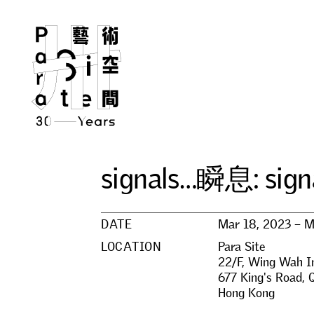
s
i
g
n
a
l
s
…
瞬
息
:
s
i
g
n
DATE
Mar 18, 2023 – M
LOCATION
Para Site
22/F, Wing Wah In
677 King's Road, 
Hong Kong