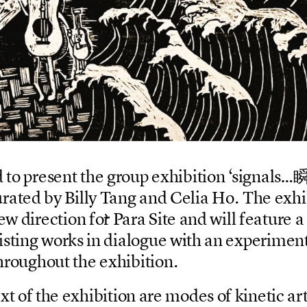
d
t
o
p
r
e
s
e
n
t
t
h
e
g
r
o
u
p
e
x
h
i
b
i
t
i
o
n
‘
s
i
g
n
a
l
s
…
u
r
a
t
e
d
b
y
B
i
l
l
y
T
a
n
g
a
n
d
C
e
l
i
a
H
o
.
T
h
e
e
x
h
i
e
w
d
i
r
e
c
t
i
o
n
f
o
r
P
a
r
a
S
i
t
e
a
n
d
w
i
l
l
f
e
a
t
u
r
e
a
i
s
t
i
n
g
w
o
r
k
s
i
n
d
i
a
l
o
g
u
e
w
i
t
h
a
n
e
x
p
e
r
i
m
e
n
h
r
o
u
g
h
o
u
t
t
h
e
e
x
h
i
b
i
t
i
o
n
.
e
x
t
o
f
t
h
e
e
x
h
i
b
i
t
i
o
n
a
r
e
m
o
d
e
s
o
f
k
i
n
e
t
i
c
a
r