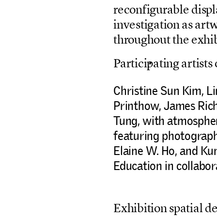
r
e
c
o
n
f
i
g
u
r
a
b
l
e
d
i
s
p
l
i
n
v
e
s
t
i
g
a
t
i
o
n
a
s
a
r
t
t
h
r
o
u
g
h
o
u
t
t
h
e
e
x
h
i
P
a
r
t
i
c
i
p
a
t
i
n
g
a
r
t
i
s
t
s
Christine Sun Kim, Li
Printhow, James Rich
Tung, with atmospher
featuring photograph
Elaine W. Ho, and Ku
Education in collab
E
x
h
i
b
i
t
i
o
n
s
p
a
t
i
a
l
d