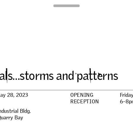
Para Site
a
l
s
…
s
t
o
r
m
s
a
n
d
p
a
t
t
e
r
n
s
ay 28, 2023
OPENING
Frida
RECEPTION
6–8p
dustrial Bldg.
Quarry Bay