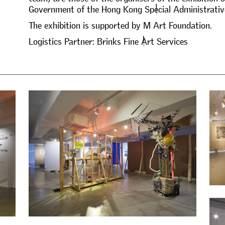
G
o
v
e
r
n
m
e
n
t
o
f
t
h
e
H
o
n
g
K
o
n
g
S
p
e
c
i
a
l
A
d
m
i
n
i
s
t
r
a
t
i
v
T
h
e
e
x
h
i
b
i
t
i
o
n
i
s
s
u
p
p
o
r
t
e
d
b
y
M
A
r
t
F
o
u
n
d
a
t
i
o
n
.
L
o
g
i
s
t
i
c
s
P
a
r
t
n
e
r
:
B
r
i
n
k
s
F
i
n
e
A
r
t
S
e
r
v
i
c
e
s