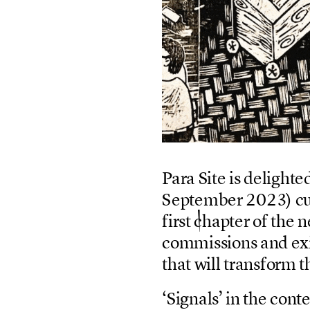
P
a
r
a
S
i
t
e
i
s
d
e
l
i
g
h
t
e
S
e
p
t
e
m
b
e
r
2
0
2
3
)
c
f
i
r
s
t
c
h
a
p
t
e
r
o
f
t
h
e
n
c
o
m
m
i
s
s
i
o
n
s
a
n
d
e
x
t
h
a
t
w
i
l
l
t
r
a
n
s
f
o
r
m
t
‘
S
i
g
n
a
l
s
’
i
n
t
h
e
c
o
n
t