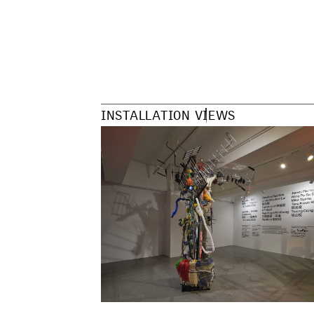
I
N
S
T
A
L
L
A
T
I
O
N
V
I
E
W
S