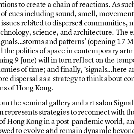
n
t
i
o
n
s
t
o
c
r
e
a
t
e
a
c
h
a
i
n
o
f
r
e
a
c
t
i
o
n
s
.
A
s
s
u
c
o
f
c
u
e
s
i
n
c
l
u
d
i
n
g
s
o
u
n
d
,
s
m
e
l
l
,
m
o
v
e
m
e
n
t
i
s
s
u
e
s
r
e
l
a
t
e
d
t
o
d
i
s
p
e
r
s
e
d
c
o
m
m
u
n
i
t
i
e
s
,
e
c
h
n
o
l
o
g
y
,
s
c
i
e
n
c
e
,
a
n
d
a
r
c
h
i
t
e
c
t
u
r
e
.
T
h
e
e
i
g
n
a
l
s
…
s
t
o
r
m
s
a
n
d
p
a
t
t
e
r
n
s
’
(
o
p
e
n
i
n
g
1
7
M
d
t
h
e
p
o
l
i
t
i
c
s
o
f
s
p
a
c
e
i
n
c
o
n
t
e
m
p
o
r
a
r
y
a
r
t
n
i
n
g
9
J
u
n
e
)
w
i
l
l
i
n
t
u
r
n
r
e
f
l
e
c
t
o
n
t
h
e
t
e
m
p
n
o
m
i
e
s
o
f
t
i
m
e
;
a
n
d
f
i
n
a
l
l
y
,
‘
s
i
g
n
a
l
s
…
h
e
r
e
a
o
r
e
d
i
s
p
e
r
s
a
l
a
s
a
s
t
r
a
t
e
g
y
t
o
t
h
i
n
k
a
b
o
u
t
c
o
n
s
o
f
H
o
n
g
K
o
n
g
.
o
m
t
h
e
s
e
m
i
n
a
l
g
a
l
l
e
r
y
a
n
d
a
r
t
s
a
l
o
n
S
i
g
n
a
l
n
r
e
p
r
e
s
e
n
t
s
s
t
r
a
t
e
g
i
e
s
t
o
r
e
c
o
n
n
e
c
t
w
i
t
h
t
h
o
f
H
o
n
g
K
o
n
g
i
n
a
p
o
s
t
-
p
a
n
d
e
m
i
c
w
o
r
l
d
,
a
o
w
e
d
t
o
e
v
o
l
v
e
a
n
d
r
e
m
a
i
n
d
y
n
a
m
i
c
b
e
y
o
n