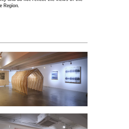
e
R
e
g
i
o
n
.