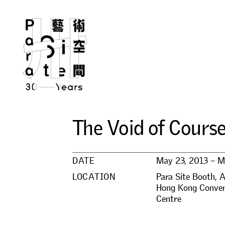
T
h
e
V
o
i
d
o
f
C
o
u
r
s
DATE
May 23, 2013 – M
LOCATION
Para Site Booth, A
Hong Kong Convent
Centre