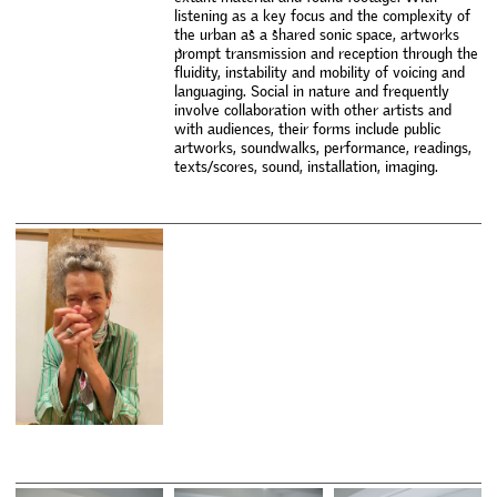
l
i
s
t
e
n
i
n
g
a
s
a
k
e
y
f
o
c
u
s
a
n
d
t
h
e
c
o
m
p
l
e
x
i
t
y
o
f
t
h
e
u
r
b
a
n
a
s
a
s
h
a
r
e
d
s
o
n
i
c
s
p
a
c
e
,
a
r
t
w
o
r
k
s
p
r
o
m
p
t
t
r
a
n
s
m
i
s
s
i
o
n
a
n
d
r
e
c
e
p
t
i
o
n
t
h
r
o
u
g
h
t
h
e
f
u
i
d
i
t
y
,
i
n
s
t
a
b
i
l
i
t
y
a
n
d
m
o
b
i
l
i
t
y
o
f
v
o
i
c
i
n
g
a
n
d
l
a
n
g
u
a
g
i
n
g
.
S
o
c
i
a
l
i
n
n
a
t
u
r
e
a
n
d
f
r
e
q
u
e
n
t
l
y
i
n
v
o
l
v
e
c
o
l
l
a
b
o
r
a
t
i
o
n
w
i
t
h
o
t
h
e
r
a
r
t
i
s
t
s
a
n
d
w
i
t
h
a
u
d
i
e
n
c
e
s
,
t
h
e
i
r
f
o
r
m
s
i
n
c
l
u
d
e
p
u
b
l
i
c
a
r
t
w
o
r
k
s
,
s
o
u
n
d
w
a
l
k
s
,
p
e
r
f
o
r
m
a
n
c
e
,
r
e
a
d
i
n
g
s
,
t
e
x
t
s
/
s
c
o
r
e
s
,
s
o
u
n
d
,
i
n
s
t
a
l
l
a
t
i
o
n
,
i
m
a
g
i
n
g
.