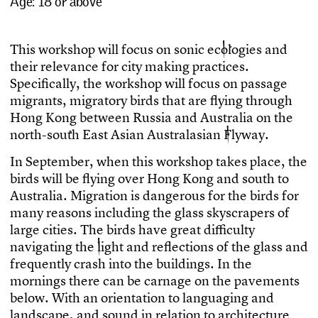
Age: 18 or above
T
h
i
s
w
o
r
k
s
h
o
p
w
i
l
l
f
o
c
u
s
o
n
s
o
n
i
c
e
c
o
l
o
g
i
e
s
a
n
d
t
h
e
i
r
r
e
l
e
v
a
n
c
e
f
o
r
c
i
t
y
m
a
k
i
n
g
p
r
a
c
t
i
c
e
s
.
S
p
e
c
i
f
c
a
l
l
y
,
t
h
e
w
o
r
k
s
h
o
p
w
i
l
l
f
o
c
u
s
o
n
p
a
s
s
a
g
e
m
i
g
r
a
n
t
s
,
m
i
g
r
a
t
o
r
y
b
i
r
d
s
t
h
a
t
a
r
e
f
y
i
n
g
t
h
r
o
u
g
h
H
o
n
g
K
o
n
g
b
e
t
w
e
e
n
R
u
s
s
i
a
a
n
d
A
u
s
t
r
a
l
i
a
o
n
t
h
e
n
o
r
t
h
-
s
o
u
t
h
E
a
s
t
A
s
i
a
n
A
u
s
t
r
a
l
a
s
i
a
n
F
l
y
w
a
y
.
I
n
S
e
p
t
e
m
b
e
r
,
w
h
e
n
t
h
i
s
w
o
r
k
s
h
o
p
t
a
k
e
s
p
l
a
c
e
,
t
h
e
b
i
r
d
s
w
i
l
l
b
e
f
y
i
n
g
o
v
e
r
H
o
n
g
K
o
n
g
a
n
d
s
o
u
t
h
t
o
A
u
s
t
r
a
l
i
a
.
M
i
g
r
a
t
i
o
n
i
s
d
a
n
g
e
r
o
u
s
f
o
r
t
h
e
b
i
r
d
s
f
o
r
m
a
n
y
r
e
a
s
o
n
s
i
n
c
l
u
d
i
n
g
t
h
e
g
l
a
s
s
s
k
y
s
c
r
a
p
e
r
s
o
f
l
a
r
g
e
c
i
t
i
e
s
.
T
h
e
b
i
r
d
s
h
a
v
e
g
r
e
a
t
d
i
f
c
u
l
t
y
n
a
v
i
g
a
t
i
n
g
t
h
e
l
i
g
h
t
a
n
d
r
e
f
e
c
t
i
o
n
s
o
f
t
h
e
g
l
a
s
s
a
n
d
f
r
e
q
u
e
n
t
l
y
c
r
a
s
h
i
n
t
o
t
h
e
b
u
i
l
d
i
n
g
s
.
I
n
t
h
e
m
o
r
n
i
n
g
s
t
h
e
r
e
c
a
n
b
e
c
a
r
n
a
g
e
o
n
t
h
e
p
a
v
e
m
e
n
t
s
b
e
l
o
w
.
W
i
t
h
a
n
o
r
i
e
n
t
a
t
i
o
n
t
o
l
a
n
g
u
a
g
i
n
g
a
n
d
l
a
n
d
s
c
a
p
e
,
a
n
d
s
o
u
n
d
i
n
r
e
l
a
t
i
o
n
t
o
a
r
c
h
i
t
e
c
t
u
r
e