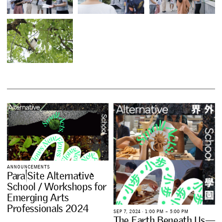
A
N
N
O
U
N
C
E
M
E
N
T
S
P
a
r
a
S
i
t
e
A
l
t
e
r
n
a
t
i
v
e
S
c
h
o
o
l
/
W
o
r
k
s
h
o
p
s
f
o
r
E
m
e
r
g
i
n
g
A
r
t
s
P
r
o
f
e
s
s
i
o
n
a
l
s
2
0
2
4
S
E
P
7
,
2
0
2
4
∙
1
:
0
0
P
M
–
5
:
0
0
P
M
T
h
e
E
a
r
t
h
B
e
n
e
a
t
h
U
s
—