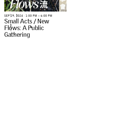
S
E
P
2
9
,
2
0
2
4
∙
1
:
0
0
P
M
–
6
:
0
0
P
M
S
m
a
l
l
A
c
t
s
/
N
e
w
F
l
o
w
s
:
A
P
u
b
l
i
c
G
a
t
h
e
r
i
n
g