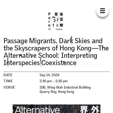
Para Sit
E
N
中
H
O
M
E
A
B
O
U
T
S
U
P
P
O
R
T
C
O
N
T
A
C
T
S
H
O
P
P
a
s
s
a
g
e
M
i
g
r
a
n
t
s
,
D
a
r
k
S
k
i
e
s
a
n
d
E
X
H
I
B
I
T
I
O
N
S
t
h
e
S
k
y
s
c
r
a
p
e
r
s
o
f
H
o
n
g
K
o
n
g
—
T
h
e
A
l
t
e
r
n
a
t
i
v
e
S
c
h
o
o
l
:
I
n
t
e
r
p
r
e
t
i
n
g
P
R
O
G
R
A
M
M
E
S
I
n
t
e
r
s
p
e
c
i
e
s
C
o
e
x
i
s
t
e
n
c
e
C
O
N
F
E
R
E
N
C
E
DATE
Sep 14, 2024
TIME
2:30 pm – 5:30 pm
R
E
S
I
D
E
N
C
Y
VENUE
10B, Wing Wah Industrial Building
Quarry Bay
,
Hong Kong
P
U
B
L
I
C
A
T
I
O
N
S
W
O
R
K
S
H
O
P
S