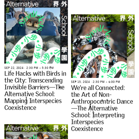
S
E
P
2
2
,
2
0
2
4
∙
2
:
3
0
P
M
–
5
:
3
0
P
M
L
i
f
e
H
a
c
k
s
w
i
t
h
B
i
r
d
s
i
n
t
h
e
C
i
t
y
:
T
r
a
n
s
c
e
n
d
i
n
g
S
E
P
1
5
,
2
0
2
4
∙
2
:
3
0
P
M
–
6
:
0
0
P
M
I
n
v
i
s
i
b
l
e
B
a
r
r
i
e
r
s
—
T
h
e
W
e
’
r
e
a
l
l
C
o
n
n
e
c
t
e
d
:
A
l
t
e
r
n
a
t
i
v
e
S
c
h
o
o
l
:
t
h
e
A
r
t
o
f
N
o
n
-
M
a
p
p
i
n
g
I
n
t
e
r
s
p
e
c
i
e
s
A
n
t
h
r
o
p
o
c
e
n
t
r
i
c
D
a
n
c
e
C
o
e
x
i
s
t
e
n
c
e
—
T
h
e
A
l
t
e
r
n
a
t
i
v
e
S
c
h
o
o
l
:
I
n
t
e
r
p
r
e
t
i
n
g
I
n
t
e
r
s
p
e
c
i
e
s
C
o
e
x
i
s
t
e
n
c
e