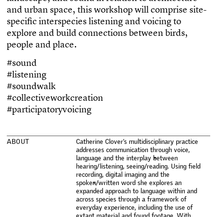
a
n
d
u
r
b
a
n
s
p
a
c
e
,
t
h
i
s
w
o
r
k
s
h
o
p
w
i
l
l
c
o
m
p
r
i
s
e
s
i
t
e
-
s
p
e
c
i
f
c
i
n
t
e
r
s
p
e
c
i
e
s
l
i
s
t
e
n
i
n
g
a
n
d
v
o
i
c
i
n
g
t
o
e
x
p
l
o
r
e
a
n
d
b
u
i
l
d
c
o
n
n
e
c
t
i
o
n
s
b
e
t
w
e
e
n
b
i
r
d
s
,
p
e
o
p
l
e
a
n
d
p
l
a
c
e
.
#
s
o
u
n
d
#
l
i
s
t
e
n
i
n
g
#
s
o
u
n
d
w
a
l
k
#
c
o
l
l
e
c
t
i
v
e
w
o
r
k
c
r
e
a
t
i
o
n
#
p
a
r
t
i
c
i
p
a
t
o
r
y
v
o
i
c
i
n
g
A
B
O
U
T
C
a
t
h
e
r
i
n
e
C
l
o
v
e
r
’
s
m
u
l
t
i
d
i
s
c
i
p
l
i
n
a
r
y
p
r
a
c
t
i
c
e
a
d
d
r
e
s
s
e
s
c
o
m
m
u
n
i
c
a
t
i
o
n
t
h
r
o
u
g
h
v
o
i
c
e
,
l
a
n
g
u
a
g
e
a
n
d
t
h
e
i
n
t
e
r
p
l
a
y
b
e
t
w
e
e
n
h
e
a
r
i
n
g
/
l
i
s
t
e
n
i
n
g
,
s
e
e
i
n
g
/
r
e
a
d
i
n
g
.
U
s
i
n
g
f
e
l
d
r
e
c
o
r
d
i
n
g
,
d
i
g
i
t
a
l
i
m
a
g
i
n
g
a
n
d
t
h
e
s
p
o
k
e
n
/
w
r
i
t
t
e
n
w
o
r
d
s
h
e
e
x
p
l
o
r
e
s
a
n
e
x
p
a
n
d
e
d
a
p
p
r
o
a
c
h
t
o
l
a
n
g
u
a
g
e
w
i
t
h
i
n
a
n
d
a
c
r
o
s
s
s
p
e
c
i
e
s
t
h
r
o
u
g
h
a
f
r
a
m
e
w
o
r
k
o
f
e
v
e
r
y
d
a
y
e
x
p
e
r
i
e
n
c
e
,
i
n
c
l
u
d
i
n
g
t
h
e
u
s
e
o
f
e
x
t
a
n
t
m
a
t
e
r
i
a
l
a
n
d
f
o
u
n
d
f
o
o
t
a
g
e
.
W
i
t
h