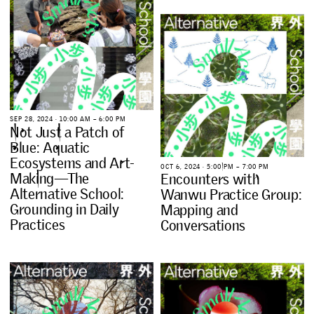
S
E
P
2
8
,
2
0
2
4
∙
1
0
:
0
0
A
M
–
6
:
0
0
P
M
N
o
t
J
u
s
t
a
P
a
t
c
h
o
f
B
l
u
e
:
A
q
u
a
t
i
c
E
c
o
s
y
s
t
e
m
s
a
n
d
A
r
t
-
O
C
T
6
,
2
0
2
4
∙
5
:
0
0
P
M
–
7
:
0
0
P
M
M
a
k
i
n
g
—
T
h
e
E
n
c
o
u
n
t
e
r
s
w
i
t
h
A
l
t
e
r
n
a
t
i
v
e
S
c
h
o
o
l
:
W
a
n
w
u
P
r
a
c
t
i
c
e
G
r
o
u
p
:
G
r
o
u
n
d
i
n
g
i
n
D
a
i
l
y
M
a
p
p
i
n
g
a
n
d
P
r
a
c
t
i
c
e
s
C
o
n
v
e
r
s
a
t
i
o
n
s