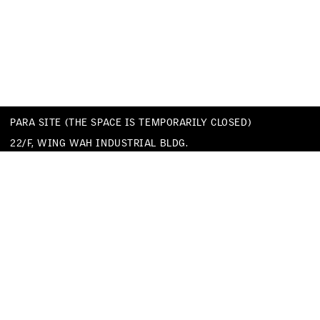
PARA SITE (THE SPACE IS TEMPORARILY CLOSED)
22/F, WING WAH INDUSTRIAL BLDG.
677 KING’S ROAD
QUARRY BAY
HONG KONG
TEL
+852 25174620
EMAIL
INFO@PARA-SITE.ART
PRIVACY POLICY
CODE OF CONDUCT & SEXUAL HARASSMENT POLICY
FACEBOOK