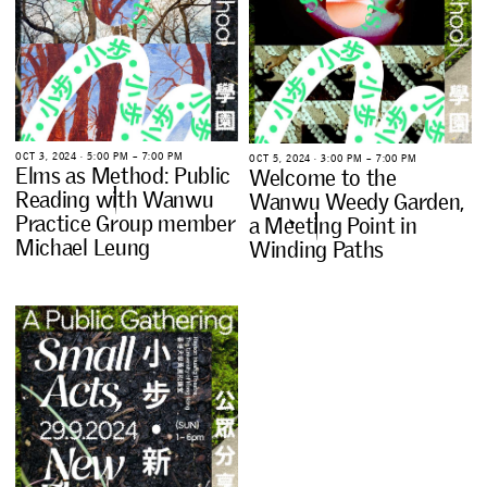
O
C
T
3
,
2
0
2
4
∙
5
:
0
0
P
M
–
7
:
0
0
P
M
O
C
T
5
,
2
0
2
4
∙
3
:
0
0
P
M
–
7
:
0
0
P
M
E
l
m
s
a
s
M
e
t
h
o
d
:
P
u
b
l
i
c
W
e
l
c
o
m
e
t
o
t
h
e
R
e
a
d
i
n
g
w
i
t
h
W
a
n
w
u
W
a
n
w
u
W
e
e
d
y
G
a
r
d
e
n
,
P
r
a
c
t
i
c
e
G
r
o
u
p
m
e
m
b
e
r
a
M
e
e
t
i
n
g
P
o
i
n
t
i
n
M
i
c
h
a
e
l
L
e
u
n
g
W
i
n
d
i
n
g
P
a
t
h
s