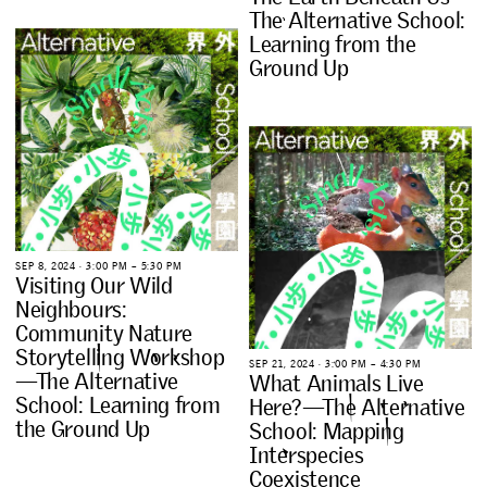
T
h
e
A
l
t
e
r
n
a
t
i
v
e
S
c
h
o
o
l
:
L
e
a
r
n
i
n
g
f
r
o
m
t
h
e
G
r
o
u
n
d
U
p
S
E
P
8
,
2
0
2
4
∙
3
:
0
0
P
M
–
5
:
3
0
P
M
V
i
s
i
t
i
n
g
O
u
r
W
i
l
d
N
e
i
g
h
b
o
u
r
s
:
C
o
m
m
u
n
i
t
y
N
a
t
u
r
e
S
t
o
r
y
t
e
l
l
i
n
g
W
o
r
k
s
h
o
p
S
E
P
2
1
,
2
0
2
4
∙
3
:
0
0
P
M
–
4
:
3
0
P
M
—
T
h
e
A
l
t
e
r
n
a
t
i
v
e
W
h
a
t
A
n
i
m
a
l
s
L
i
v
e
S
c
h
o
o
l
:
L
e
a
r
n
i
n
g
f
r
o
m
H
e
r
e
?
—
T
h
e
A
l
t
e
r
n
a
t
i
v
e
t
h
e
G
r
o
u
n
d
U
p
S
c
h
o
o
l
:
M
a
p
p
i
n
g
I
n
t
e
r
s
p
e
c
i
e
s
C
o
e
x
i
s
t
e
n
c
e